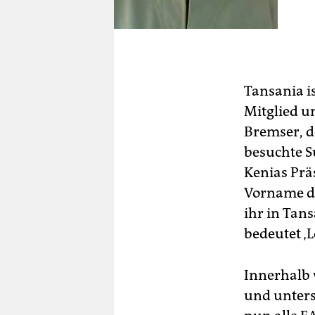
Tansania i
Mitglied u
Bremser, d
besuchte S
Kenias Prä
Vorname de
ihr in Tan
bedeutet ‚L
Innerhalb 
und unters