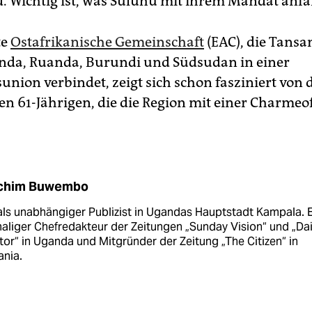
. Wichtig ist, was Suluhu mit ihrem Mandat anf
te
Ostafrikanische Gemeinschaft
(EAC), die Tansa
nda, Ruanda, Burundi und Südsudan in einer
union verbindet, zeigt sich schon fasziniert von 
en 61-Jährigen, die die Region mit einer Charmeo
chim Buwembo
als unabhängiger Publizist in Ugandas Hauptstadt Kampala. E
liger Chefredakteur der Zeitungen „Sunday Vision“ und „Dai
or“ in Uganda und Mitgründer der Zeitung „The Citizen“ in
ania.