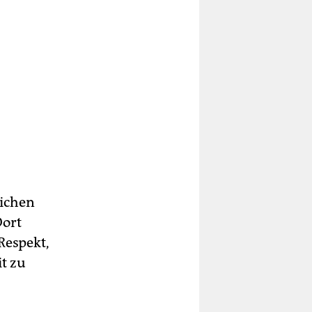
lichen
Dort
Respekt,
t zu