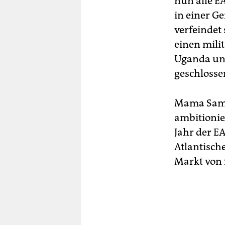
nun alle EA
in einer G
verfeindet
einen mili
Uganda und
geschlosse
Mama Samia
ambitionie
Jahr der E
Atlantisch
Markt von 