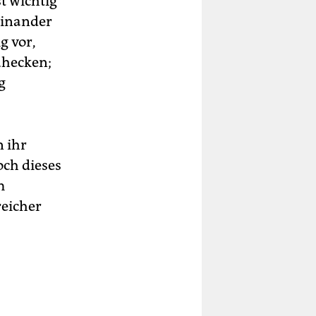
t wichtig
einander
g vor,
uhecken;
g
 ihr
och dieses
m
reicher