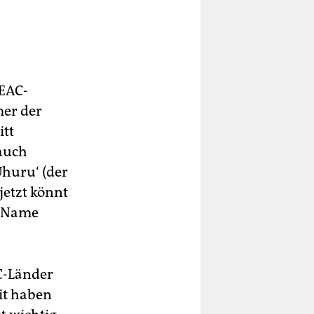
 EAC-
mer der
itt
 auch
Uhuru‘ (der
jetzt könnt
r Name
C-Länder
it haben