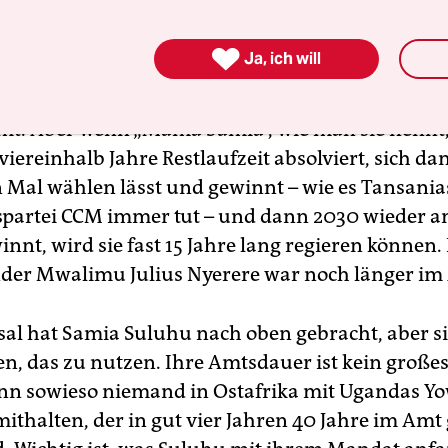

Ja, ich will
Verfassung erlaubt dem Staatsoberhaupt nur zw
mt. Aber wenn „Mama Samia“, wie man sie nennt, 
iereinhalb Jahre Restlaufzeit absolviert, sich da
 Mal wählen lässt und gewinnt – wie es Tansania
partei CCM immer tut – und dann 2030 wieder an
nnt, wird sie fast 15 Jahre lang regieren können.
der Mwalimu Julius Nyerere war noch länger im
sal hat Samia Suluhu nach oben gebracht, aber si
en, das zu nutzen. Ihre Amtsdauer ist kein große
nn sowieso niemand in Ostafrika mit Ugandas Yo
ithalten, der in gut vier Jahren 40 Jahre im Amt 