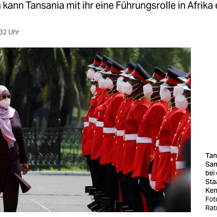
ann Tansania mit ihr eine Führungsrolle in Afrika
32 Uhr
Tan
Sam
bei
Sta
Ken
Fot
Rat