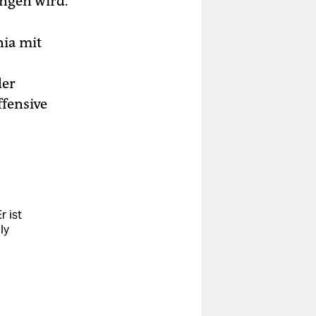
angen wird.
nia mit
der
ffensive
r ist
ly