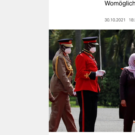
berlin
Womöglich k
nord
30.10.2021
18:
wahrheit
verlag
verlag
veranstaltungen
shop
fragen & hilfe
unterstützen
abo
genossenschaft