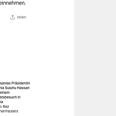
 einnehmen.
teilen
sanias Präsidentin
ia Suluhu Hassan
 einem
atsbesuch in
ia
o: Baz
ner/reuters