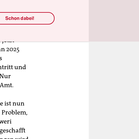
Schon dabei!
eimal fünf
jetzt
nn 2025
s
tritt und
 Nur
 Amt.
e ist nun
s Problem,
weri
geschafft