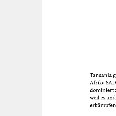
Tansania g
Afrika SAD
dominiert 
weil es an
erkämpfen