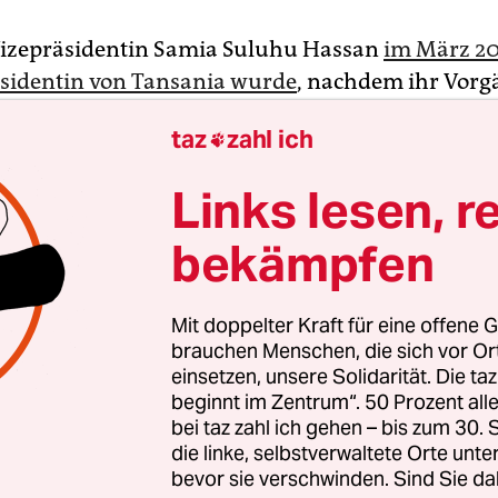
Vizepräsidentin Samia Suluhu Hassan
im März 20
sidentin von Tansania wurde
, nachdem ihr Vor
mbe Magufuli
nur fünf Monate nach Antritt seine
taz
zahl ich

erstorben war, winkte ihr ein Rekord.
Links lesen, r
bekämpfen
Mit doppelter Kraft für eine offene G
brauchen Menschen, die sich vor O
einsetzen, unsere Solidarität. Die ta
beginnt im Zentrum“. 50 Prozent a
bei taz zahl ich gehen – bis zum 30
die linke, selbstverwaltete Orte unte
bevor sie verschwinden. Sind Sie da