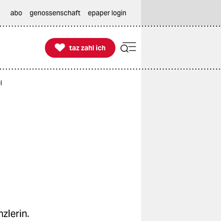
abo
genossenschaft
epaper login

taz zahl ich
taz zahl ich
l
zlerin.