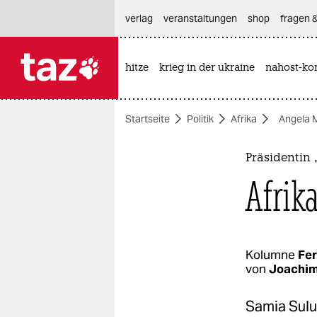
hautnavigation anspringen
hauptinhalt anspringen
footer anspringen
verlag
veranstaltungen
shop
fragen &
hitze
krieg in der ukraine
nahost-kon

taz zahl ich
taz zahl ich
Startseite
Politik
Afrika
Angela 
themen
politik
Präsidentin
Afrik
öko
gesellschaft
kultur
Kolumne
Fer
von
Joachi
sport
Samia Suluh