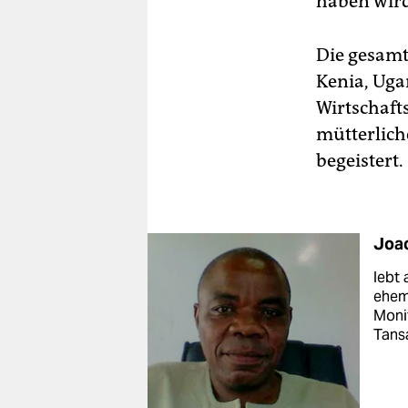
haben wird
Die gesam
Kenia, Uga
Wirtschafts
mütterlich
begeistert.
Joa
lebt 
ehema
Monit
Tans