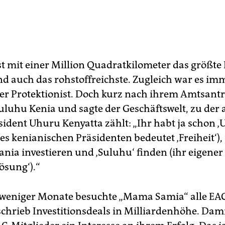
st mit einer Million Quadratkilometer das größte
nd auch das rohstoffreichste. Zugleich war es im
er Protektionist. Doch kurz nach ihrem Amtsantr
uluhu Kenia und sagte der Geschäftswelt, zu der
sident Uhuru Kenyatta zählt: „Ihr habt ja schon ‚
s kenianischen Präsidenten bedeutet ‚Freiheit‘), 
sania investieren und ‚Suluhu‘ finden (ihr eigene
ösung‘).“
weniger Monate besuchte „Mama Samia“ alle EA
chrieb Investitionsdeals in Milliardenhöhe. Dam