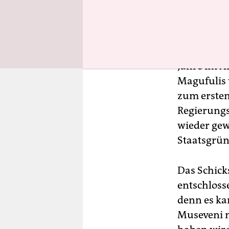
Tansanias 
Jahre im A
Magufulis v
zum ersten
Regierungs
wieder gewi
Staatsgrün
Das Schick
entschloss
denn es ka
Museveni m