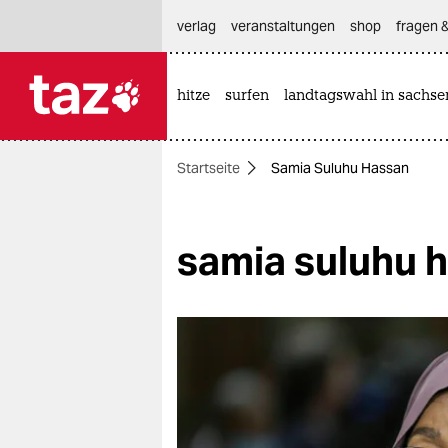
hautnavigation anspringen
hauptinhalt anspringen
footer anspringen
verlag
veranstaltungen
shop
fragen &
hitze
surfen
landtagswahl in sachse

taz zahl ich
taz zahl ich
Startseite
Samia Suluhu Hassan
themen
politik
samia suluhu 
öko
gesellschaft
kultur
sport