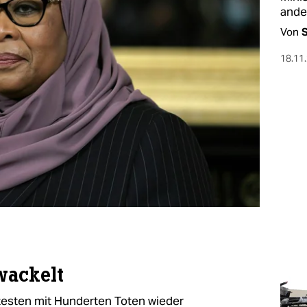
ander
Von
18.11
wackelt
testen mit Hunderten Toten wieder