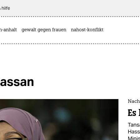
 hilfe
n-anhalt
gewalt gegen frauen
nahost-konflikt
hassan
Nach
Es 
Tans
Hass
Mini