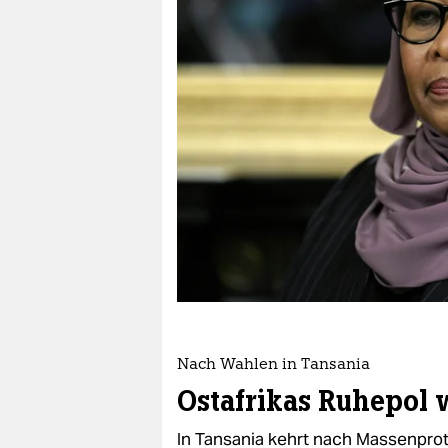
berlin
nord
wahrheit
verlag
verlag
veranstaltungen
shop
fragen & hilfe
unterstützen
Nach Wahlen in Tansania
abo
Ostafrikas Ruhepol 
genossenschaft
In Tansania kehrt nach Massenpro