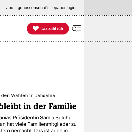
abo
genossenschaft
epaper login

taz zahl ich
taz zahl ich
 den Wahlen in Tansania
bleibt in der Familie
anias Präsidentin Samia Suluhu
an hat viele Familienmitglieder zu
stern gemacht. Das ist auch in