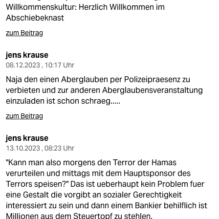
berlin
Willkommenskultur: Herzlich Willkommen im
Abschiebeknast
nord
zum Beitrag
wahrheit
jens krause
verlag
08.12.2023 , 10:17 Uhr
Naja den einen Aberglauben per Polizeipraesenz zu
verlag
verbieten und zur anderen Aberglaubensveranstaltung
einzuladen ist schon schraeg.....
veranstaltungen
zum Beitrag
shop
jens krause
fragen & hilfe
13.10.2023 , 08:23 Uhr
unterstützen
"Kann man also morgens den Terror der Hamas
verurteilen und mittags mit dem Hauptsponsor des
abo
Terrors speisen?" Das ist ueberhaupt kein Problem fuer
eine Gestalt die vorgibt an sozialer Gerechtigkeit
genossenschaft
interessiert zu sein und dann einem Bankier behilflich ist
Millionen aus dem Steuertopf zu stehlen.