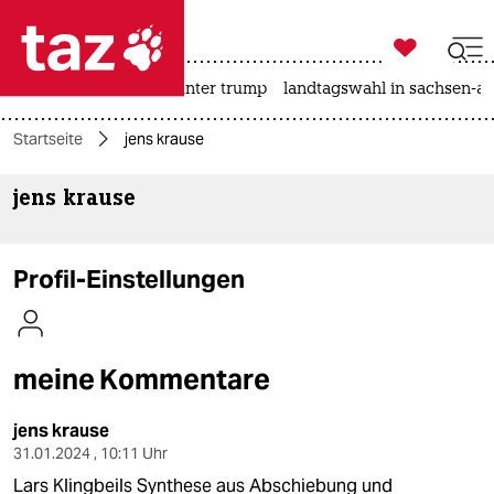

taz zahl ich
nahost-konflikt
usa unter trump
landtagswahl in sachsen-an

taz zahl ich
Startseite
jens krause
taz zahl ich
jens krause
themen
politik
Profil-Einstellungen
öko
gesellschaft
meine Kommentare
kultur
jens krause
sport
31.01.2024 , 10:11 Uhr
Lars Klingbeils Synthese aus Abschiebung und