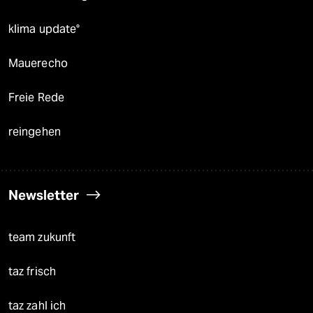
klima update°
Mauerecho
Freie Rede
reingehen
Newsletter
team zukunft
taz frisch
taz zahl ich