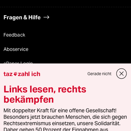
Fragen & Hilfe
Feedback
Aboservice
ePaper Login
taz
zahl ich
Gerade nicht

Downloads für Abonnierende
Links lesen, rechts
bekämpfen
© 2026 taz Verlags und Vertriebs GmbH
Mit doppelter Kraft für eine offene Gesellschaft!
Alle Rechte vorbehalten. Bei rechtlichen Fragen oder für Genehmigungen
wenden Sie sich bitte an
lizenzen@taz.de
Besonders jetzt brauchen Menschen, die sich gegen
Rechtsextremismus einsetzen, unsere Solidarität.
Daher gehen 50 Prozent der Einnahmen aus