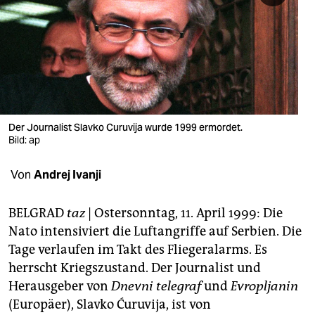
berlin
nord
wahrheit
verlag
verlag
Der Journalist Slavko Curuvija wurde 1999 ermordet.
Bild: ap
veranstaltungen
Von
Andrej Ivanji
shop
fragen & hilfe
BELGRAD
taz
| Ostersonntag, 11. April 1999: Die
Nato intensiviert die Luftangriffe auf Serbien. Die
unterstützen
Tage verlaufen im Takt des Fliegeralarms. Es
abo
herrscht Kriegszustand. Der Journalist und
Herausgeber von
Dnevni telegraf
und
Evropljanin
genossenschaft
(Europäer), Slavko Ćuruvija, ist von