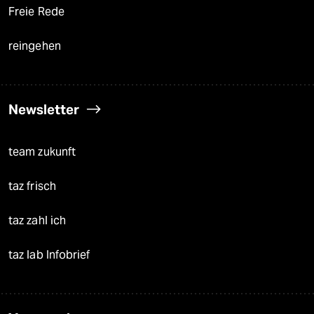
Freie Rede
reingehen
Newsletter
team zukunft
taz frisch
taz zahl ich
taz lab Infobrief