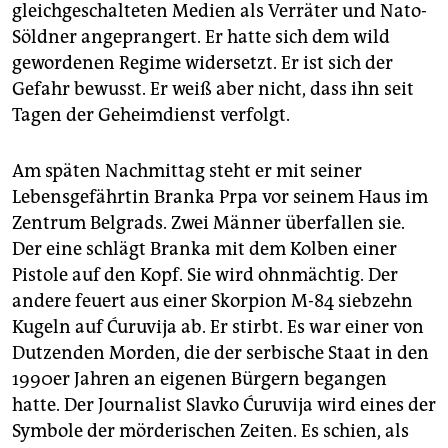
epaper login
gleichgeschalteten Medien als Verräter und Nato-
Söldner angeprangert. Er hatte sich dem wild
gewordenen Regime widersetzt. Er ist sich der
Gefahr bewusst. Er weiß aber nicht, dass ihn seit
Tagen der Geheimdienst verfolgt.
Am späten Nachmittag steht er mit seiner
Lebensgefährtin Branka Prpa vor seinem Haus im
Zentrum Belgrads. Zwei Männer überfallen sie.
Der eine schlägt Branka mit dem Kolben einer
Pistole auf den Kopf. Sie wird ohnmächtig. Der
andere feuert aus einer Skorpion M-84 siebzehn
Kugeln auf Ćuruvija ab. Er stirbt. Es war einer von
Dutzenden Morden, die der serbische Staat in den
1990er Jahren an eigenen Bürgern begangen
hatte. Der Journalist Slavko Ćuruvija wird eines der
Symbole der mörderischen Zeiten. Es schien, als