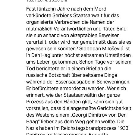
15.01.2014
,
23:26 Uhr
Fast fünfzehn Jahre nach dem Mord
verkündete Serbiens Staatsanwalt für das
organisierte Verbrechen die Namen der
mutmaßlich Verantwortlichen und Täter. Sind
sie nun anhand von akzeptablen Beweisen
verurteilt, oder wird nur gemutmaßt dass sie es
gewesen sein könnten? Slobodan Milošević ist
in Den Hag unter höchst seltsamen Umständen
ums Leben gekommen. Schon Tage vor seinem
Tod berichtete er in einem Brief an die
russische Botschaft über seltsame Dinge
während der Essensausgabe in Scheweningen.
Er befürchtete ermordet zu werden. Wer sich
erinnert, wie der Staatsanwältin der ganze
Prozess aus den Händen glitt, kann sich gut
vorstellen, dass die angemaßte Gerichtsbarkeit
des Westens einem „Georgi Dimitrov von Den
Haag“ lieber aus dem Weg gehen wollte. Die
Nazis haben im Reichstagsbrandprozess 1933
Dimitrov freilassen müssen. Er durfte