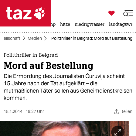

taz zahl ich
katzen
usa unter trump
hitze
niedrigwasser
landtagswahl

taz zahl ich
esellschaft
Medien
Politthriller in Belgrad: Mord auf Bestellung
taz zahl ich
themen
Politthriller in Belgrad
Mord auf Bestellung
politik
Die Ermordung des Journalisten Ćuruvija scheint
öko
15 Jahre nach der Tat aufgeklärt – die
mutmaßlichen Täter sollen aus Geheimdienstkreisen
gesellschaft
kommen.
kultur
15.1.2014
19:27 Uhr
teilen
sport