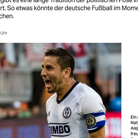
gibt es eine lange Tradition der politischen Pose i
rt. So etwas könnte der deutsche Fußball im Mom
chen.
 Uhr
Ein
Nat
Ale
freu