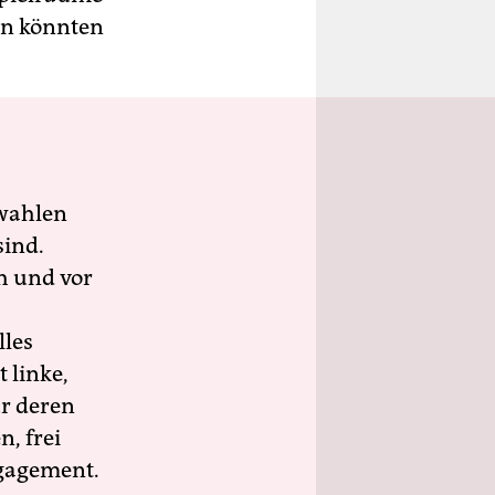
en könnten
wahlen
sind.
h und vor
lles
 linke,
ür deren
n, frei
ngagement.