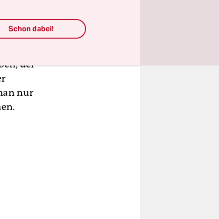
all Colin
chte
Schon dabei!
esen, in
swurf
ben, der
er
 man nur
hen.