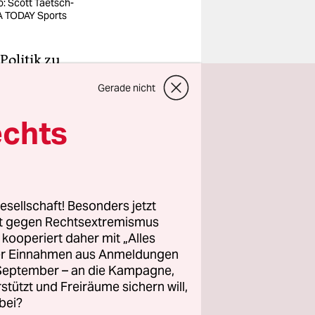
o: Scott Taetsch-
 TODAY Sports
Politik zu
mender
Gerade nicht
Zugang zu
eginn die
echts
zu stellen.
rden, weil
 ein
Stoppt die
esellschaft! Besonders jetzt
rt gegen Rechtsextremismus
 dass
z kooperiert daher mit „Alles
zung wurde
ller Einnahmen aus Anmeldungen
. September – an die Kampagne,
rstützt und Freiräume sichern will,
bei?
habe es