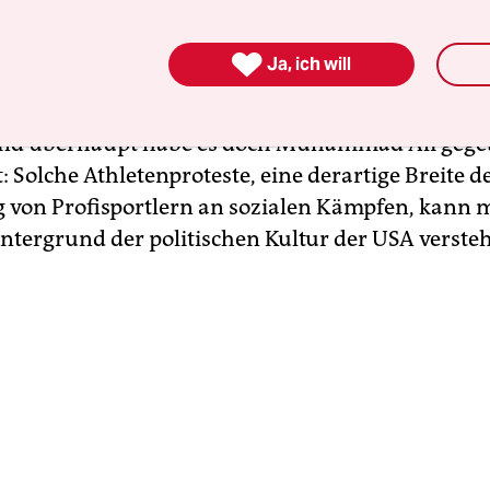
e erst Megan Rapinoe gegeben, hier habe im Footb
 gekniet, im Tennis Billie Jean King für Frauenre

Ja, ich will
im Basketball Kareem Abdul-Jabbar Haltung bewi
athletik Tommy Smith und John Carlos ihren Rau
 und überhaupt habe es doch Muhammad Ali gege
t: Solche Athletenproteste, eine derartige Breite d
g von Profisportlern an sozialen Kämpfen, kann
ntergrund der politischen Kultur der USA verste