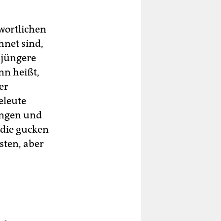
wortlichen
hnet sind,
e jüngere
nn heißt,
er
eleute
singen und
 die gucken
sten, aber