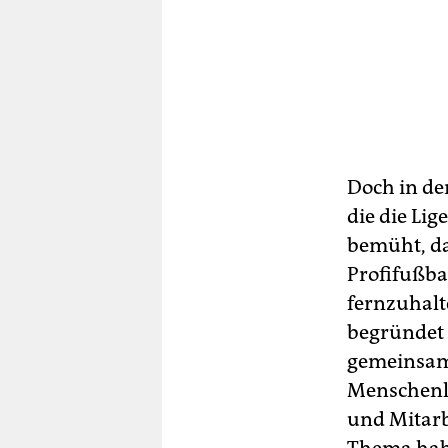
Doch in de
die die Li
bemüht, das
Profifußba
fernzuhalt
begründet 
gemeinsam
Menschenle
und Mitarb