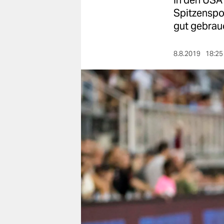
In den USA 
berlin
Spitzenspo
nord
gut gebrau
wahrheit
8.8.2019
18:25
verlag
verlag
veranstaltungen
shop
fragen & hilfe
unterstützen
abo
genossenschaft