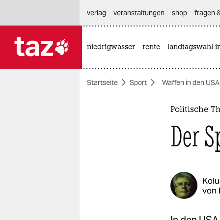
hautnavigation anspringen
hauptinhalt anspringen
footer anspringen
verlag
veranstaltungen
shop
fragen &
niedrigwasser
rente
landtagswahl i

taz zahl ich
taz zahl ich
Startseite
Sport
Waffen in den USA
themen
politik
Politische T
Der S
öko
gesellschaft
kultur
Kol
von
sport