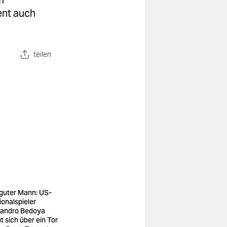
m
ent auch
teilen
 guter Mann: US-
ionalspieler
jandro Bedoya
t sich über ein Tor