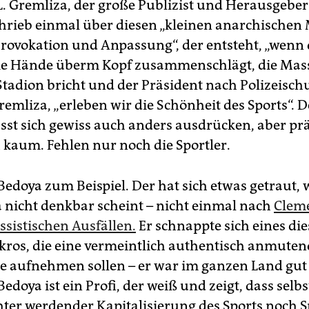
 Gremliza, der große Publizist und Herausgeber
hrieb einmal über diesen „kleinen anarchische
rovokation und Anpassung“, der entsteht, „wenn 
ie Hände überm Kopf zusammenschlägt, die Mass
tadion bricht und der Präsident nach Polizeischut
emliza, „erleben wir die Schönheit des Sports“. D
sst sich gewiss auch anders ausdrücken, aber pr
 kaum. Fehlen nur noch die Sportler.
Bedoya zum Beispiel. Der hat sich etwas getraut, 
 nicht denkbar scheint – nicht einmal nach
Clem
ssistischen Ausfällen.
Er schnappte sich eines die
ros, die eine vermeintlich authentisch anmuten
 aufnehmen sollen – er war im ganzen Land gut
edoya ist ein Profi, der weiß und zeigt, dass selbs
ter werdender Kapitalisierung des Sports noch 