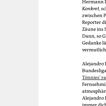
Hermann L.
Konkret,
sc
zwischen P
Reporter d
Zäune ins S
Dann, so Gr
Gedanke lä
vermutlich
Alejandro 
Bundesliga
Tönnies’ ra
Fernsehmik
atmosphäre
Alejandro B
immer dich