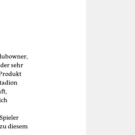
Clubowner,
eder sehr
r Produkt
Stadion
ft,
ich
Spieler
 zu diesem