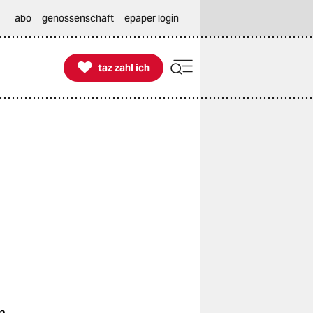
abo
genossenschaft
epaper login

taz zahl ich
taz zahl ich