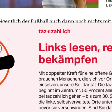
Fot
USA
eigentlich der Fußball auch dann noch nichts mit 
, wenn sich ein Profikicker, der sich von zuneh
taz
zahl ich

alt und Rassismus bedroht sieht, gegen freien 
fen
ausspricht? Die Frage hatten sich zu Wochenb
Links lesen, r
lichen der Major League Soccer (MLS) in den USA 
bekämpfen
jandro Bedoya von Philadelphia Union bestraft we
ch dem ersten Treffer zum 5:1-Sieg über DC United
chnappte und rief: „Hey, Kongress, macht etwas! 
Mit doppelter Kraft für eine offene G
brauchen Menschen, die sich vor O
lt!“? Um es kurz zu machen: Die MLS entschied,
einsetzen, unsere Solidarität. Die ta
ht bestraft wird. Und dank großer Fanunterstüt
beginnt im Zentrum“. 50 Prozent a
h noch „Spieler der Woche“.
bei taz zahl ich gehen – bis zum 30
die linke, selbstverwaltete Orte unte
bevor sie verschwinden. Sind Sie da
ur Erklärung greift, das seien eben die USA, hier 