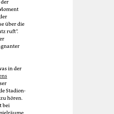
 der
n Moment
der
e über die
z ruft“.
er
ägnanter
was in der
ens
ser
de Stadion­
 zu hören.
t bei
Spielräume