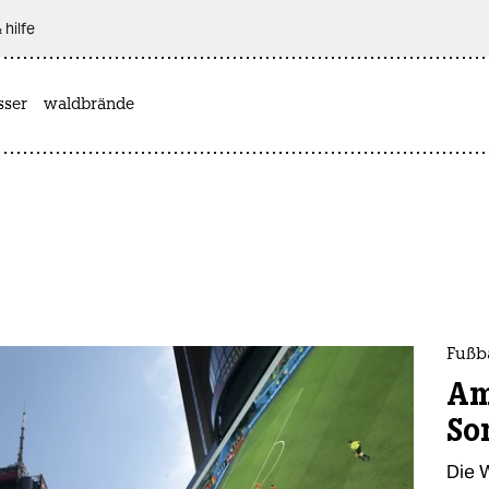
 hilfe
sser
waldbrände
Fußb
Am
So
Die 