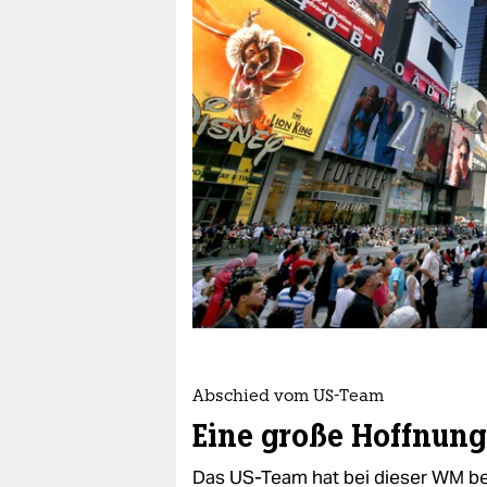
berlin
nord
wahrheit
verlag
verlag
veranstaltungen
shop
fragen & hilfe
unterstützen
Abschied vom US-Team
abo
Eine große Hoffnung
genossenschaft
Das US-Team hat bei dieser WM bege