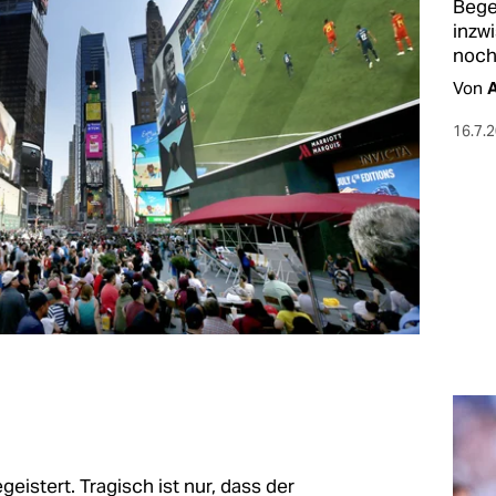
Begei
inzw
noch 
Von
A
16.7.
istert. Tragisch ist nur, dass der