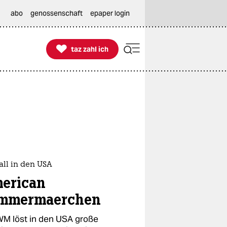
abo
genossenschaft
epaper login

taz zahl ich
taz zahl ich
all in den USA
erican
mmermaerchen
WM löst in den USA große