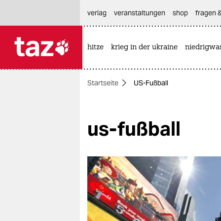
hautnavigation anspringen
hauptinhalt anspringen
footer anspringen
verlag
veranstaltungen
shop
fragen &
hitze
krieg in der ukraine
niedrigwa

taz zahl ich
taz zahl ich
Startseite
US-Fußball
themen
politik
us-fußball
öko
gesellschaft
kultur
sport