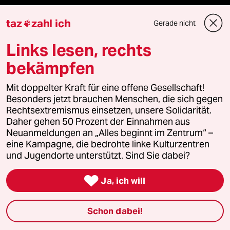
taz
zahl ich
Gerade nicht

Bergsteigen
Links lesen, rechts
USA unter Trump
bekämpfen
Katzen
Mit doppelter Kraft für eine offene Gesellschaft!
Besonders jetzt brauchen Menschen, die sich gegen
Landtagswahl in Sachsen-Anhalt
Rechtsextremismus einsetzen, unsere Solidarität.
Daher gehen 50 Prozent der Einnahmen aus
Ceuta
Neuanmeldungen an „Alles beginnt im Zentrum“ –
eine Kampagne, die bedrohte linke Kulturzentren
Hitze
und Jugendorte unterstützt. Sind Sie dabei?

Ja, ich will
Verlag
Schon dabei!