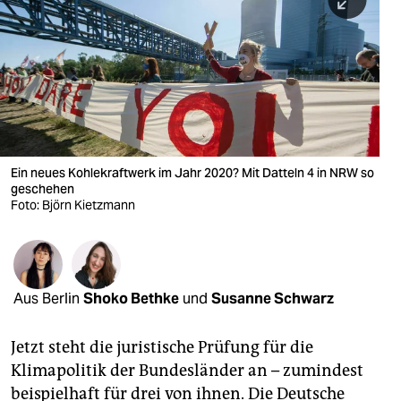
berlin
nord
wahrheit
verlag
verlag
Ein neues Kohlekraftwerk im Jahr 2020? Mit Datteln 4 in NRW so
geschehen
veranstaltungen
Foto: Björn Kietzmann
shop
fragen & hilfe
unterstützen
Aus Berlin
Shoko Bethke
und
Susanne Schwarz
abo
Jetzt steht die juristische Prüfung für die
genossenschaft
Klimapolitik der Bundesländer an – zumindest
beispielhaft für drei von ihnen. Die Deutsche