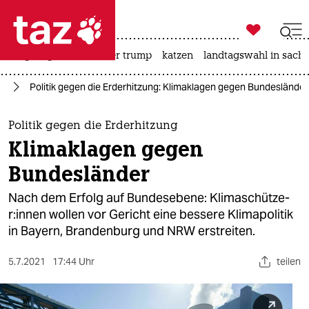

taz zahl ich
bergsteigen
usa unter trump
katzen
landtagswahl in sachs

taz zahl ich
el
Politik gegen die Erderhitzung: Klimaklagen gegen Bundesländer
taz zahl ich
themen
Politik gegen die Erderhitzung
Klimaklagen gegen
politik
Bundesländer
öko
Nach dem Erfolg auf Bundesebene: Kli­ma­schüt­ze­
r:in­nen wollen vor Gericht eine bessere Klimapolitik
gesellschaft
in Bayern, Brandenburg und NRW erstreiten.
kultur
5.7.2021
17:44 Uhr
teilen
sport