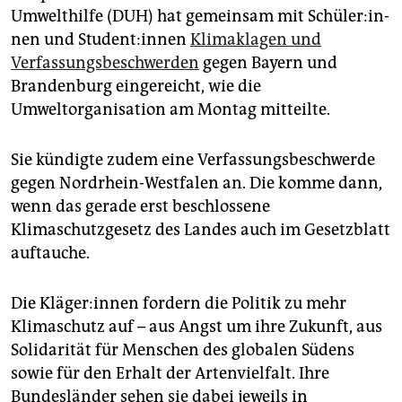
epaper login
Umwelthilfe (DUH) hat gemeinsam mit Schü­le­r:in­
nen und Stu­den­t:in­nen
Klimaklagen und
Verfassungsbeschwerden
gegen Bayern und
Brandenburg eingereicht, wie die
Umweltorganisation am Montag mitteilte.
Sie kündigte zudem eine Verfassungsbeschwerde
gegen Nordrhein-Westfalen an. Die komme dann,
wenn das gerade erst beschlossene
Klimaschutzgesetz des Landes auch im Gesetzblatt
auftauche.
Die Klä­ge­r:in­nen fordern die Politik zu mehr
Klimaschutz auf – aus Angst um ihre Zukunft, aus
Solidarität für Menschen des globalen Südens
sowie für den Erhalt der Artenvielfalt. Ihre
Bundesländer sehen sie dabei jeweils in