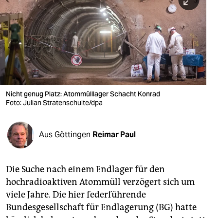
berlin
nord
wahrheit
verlag
verlag
Nicht genug Platz: Atommülllager Schacht Konrad
Foto: Julian Stratenschulte/dpa
veranstaltungen
shop
Aus Göttingen
Reimar Paul
fragen & hilfe
unterstützen
Die Suche nach einem Endlager für den
hochradioaktiven Atommüll verzögert sich um
abo
viele Jahre. Die hier federführende
genossenschaft
Bundesgesellschaft für Endlagerung (BG) hatte