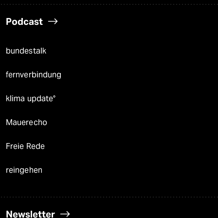
Podcast
bundestalk
fernverbindung
klima update°
Mauerecho
Freie Rede
reingehen
Newsletter