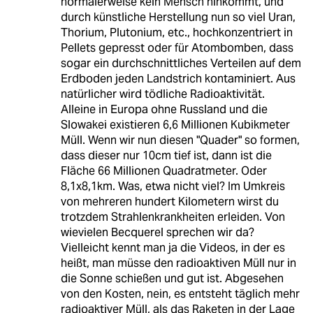
normalerweise kein Mensch hinkommt, und
durch künstliche Herstellung nun so viel Uran,
Thorium, Plutonium, etc., hochkonzentriert in
Pellets gepresst oder für Atombomben, dass
sogar ein durchschnittliches Verteilen auf dem
Erdboden jeden Landstrich kontaminiert. Aus
natürlicher wird tödliche Radioaktivität.
Alleine in Europa ohne Russland und die
Slowakei existieren 6,6 Millionen Kubikmeter
Müll. Wenn wir nun diesen "Quader" so formen,
dass dieser nur 10cm tief ist, dann ist die
Fläche 66 Millionen Quadratmeter. Oder
8,1x8,1km. Was, etwa nicht viel? Im Umkreis
von mehreren hundert Kilometern wirst du
trotzdem Strahlenkrankheiten erleiden. Von
wievielen Becquerel sprechen wir da?
Vielleicht kennt man ja die Videos, in der es
heißt, man müsse den radioaktiven Müll nur in
die Sonne schießen und gut ist. Abgesehen
von den Kosten, nein, es entsteht täglich mehr
radioaktiver Müll, als das Raketen in der Lage