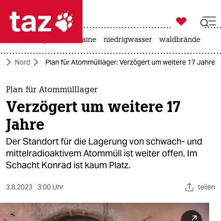

taz zahl ich
hitze
krieg in der ukraine
niedrigwasser
waldbrände

taz zahl ich
e
Nord
Plan für Atommülllager: Verzögert um weitere 17 Jahre
taz zahl ich
themen
Plan für Atommülllager
Verzögert um weitere 17
politik
Jahre
öko
Der Standort für die Lagerung von schwach- und
mittelradioaktivem Atommüll ist weiter offen. Im
gesellschaft
Schacht Konrad ist kaum Platz.
kultur
3.8.2023
3:00 Uhr
teilen
sport