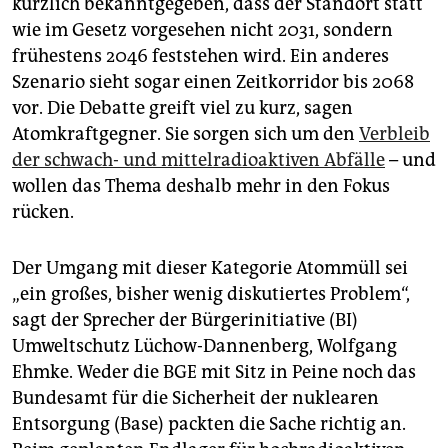
kürzlich bekanntgegeben, dass der Standort statt
epaper login
wie im Gesetz vorgesehen nicht 2031, sondern
frühestens 2046 feststehen wird. Ein anderes
Szenario sieht sogar einen Zeitkorridor bis 2068
vor. Die Debatte greift viel zu kurz, sagen
Atomkraftgegner. Sie sorgen sich um den
Verbleib
der schwach- und mittelradioaktiven Abfälle
– und
wollen das Thema deshalb mehr in den Fokus
rücken.
Der Umgang mit dieser Kategorie Atommüll sei
„ein großes, bisher wenig diskutiertes Problem“,
sagt der Sprecher der Bürgerinitiative (BI)
Umweltschutz Lüchow-Dannenberg, Wolfgang
Ehmke. Weder die BGE mit Sitz in Peine noch das
Bundesamt für die Sicherheit der nuklearen
Entsorgung (Base) packten die Sache richtig an.