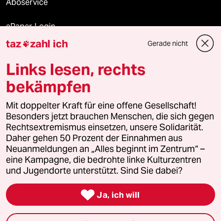
Aboservice
ePaper Login
taz
zahl ich
Gerade nicht

Downloads für Abonnierende
Links lesen, rechts
bekämpfen
© 2026 taz Verlags und Vertriebs GmbH
Mit doppelter Kraft für eine offene Gesellschaft!
Alle Rechte vorbehalten. Bei rechtlichen Fragen oder für Genehmigungen
wenden Sie sich bitte an
lizenzen@taz.de
Besonders jetzt brauchen Menschen, die sich gegen
Rechtsextremismus einsetzen, unsere Solidarität.
Daher gehen 50 Prozent der Einnahmen aus
Feedback
Redaktionsstatut
Kommune-Richtlinien
KI-
Neuanmeldungen an „Alles beginnt im Zentrum“ –
eine Kampagne, die bedrohte linke Kulturzentren
Leitlinie
Informant
Datenschutz
Impressum
AGB
und Jugendorte unterstützt. Sind Sie dabei?
Seitenwende
Einwilligungen widerrufen (Ads)

Ja, ich will