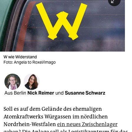
berlin
nord
wahrheit
verlag
verlag
W wie Widerstand
Foto: Angela to Roxel/imago
veranstaltungen
shop
fragen & hilfe
Aus Berlin
Nick Reimer
und
Susanne Schwarz
unterstützen
Soll es auf dem Gelände des ehemaligen
abo
Atomkraftwerks Würgassen im nördlichen
genossenschaft
Nordrhein-Westfalen
ein neues Zwischenlager