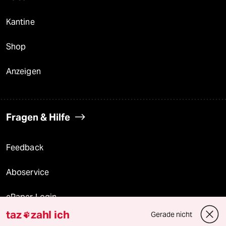
Kantine
Shop
Anzeigen
Fragen & Hilfe
Feedback
Aboservice
ePaper Login
taz
zahl ich
Gerade nicht

Downloads für Abonnierende