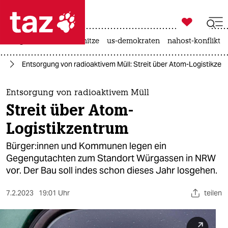

taz zahl ich
krieg in der ukraine
hitze
us-demokraten
nahost-konflikt

taz zahl ich
ie
Entsorgung von radioaktivem Müll: Streit über Atom-Logistikzen
taz zahl ich
themen
Entsorgung von radioaktivem Müll
Streit über Atom-
politik
Logistikzentrum
öko
Bür­ge­r:in­nen und Kommunen legen ein
Gegengutachten zum Standort Würgassen in NRW
gesellschaft
vor. Der Bau soll indes schon dieses Jahr losgehen.
kultur
7.2.2023
19:01 Uhr
teilen
sport