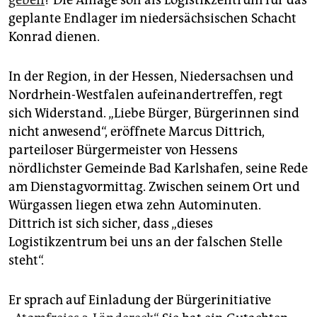
geben
? Die Anlage soll als Logistikzentrum für das
epaper login
geplante Endlager im niedersächsischen Schacht
Konrad dienen.
In der Region, in der Hessen, Niedersachsen und
Nordrhein-Westfalen aufeinandertreffen, regt
sich Widerstand. „Liebe Bürger, Bürgerinnen sind
nicht anwesend“, eröffnete Marcus Dittrich,
parteiloser Bürgermeister von Hessens
nördlichster Gemeinde Bad Karlshafen, seine Rede
am Dienstagvormittag. Zwischen seinem Ort und
Würgassen liegen etwa zehn Autominuten.
Dittrich ist sich sicher, dass „dieses
Logistikzentrum bei uns an der falschen Stelle
steht“.
Er sprach auf Einladung der Bürgerinitiative