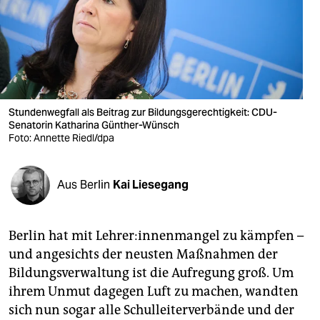
berlin
nord
wahrheit
verlag
Stundenwegfall als Beitrag zur Bildungsgerechtigkeit: CDU-
Senatorin Katharina Günther-Wünsch
verlag
Foto: Annette Riedl/dpa
veranstaltungen
shop
Aus Berlin
Kai Liesegang
fragen & hilfe
Berlin hat mit Leh­rer:­in­nen­man­gel zu kämpfen –
unterstützen
und angesichts der neusten Maßnahmen der
abo
Bildungsverwaltung ist die Aufregung groß. Um
ihrem Unmut dagegen Luft zu machen, wandten
genossenschaft
sich nun sogar alle Schulleiterverbände und der