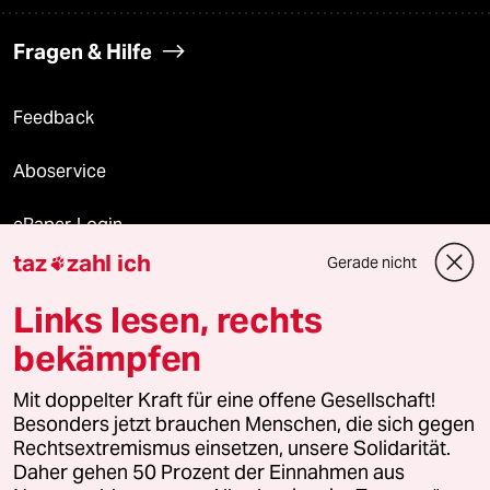
Fragen & Hilfe
Feedback
Aboservice
ePaper Login
taz
zahl ich
Gerade nicht

Downloads für Abonnierende
Links lesen, rechts
bekämpfen
© 2026 taz Verlags und Vertriebs GmbH
Mit doppelter Kraft für eine offene Gesellschaft!
Alle Rechte vorbehalten. Bei rechtlichen Fragen oder für Genehmigungen
wenden Sie sich bitte an
lizenzen@taz.de
Besonders jetzt brauchen Menschen, die sich gegen
Rechtsextremismus einsetzen, unsere Solidarität.
Daher gehen 50 Prozent der Einnahmen aus
Feedback
Redaktionsstatut
Kommune-Richtlinien
KI-