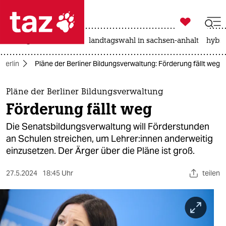

taz zahl ich
niedrigwasser
rente
landtagswahl in sachsen-anhalt
hybri

taz zahl ich
Berlin
Pläne der Berliner Bildungsverwaltung: Förderung fällt weg
taz zahl ich
themen
Pläne der Berliner Bildungsverwaltung
Förderung fällt weg
politik
Die Senatsbildungsverwaltung will Förderstunden
öko
an Schulen streichen, um Leh­re­r:in­nen anderweitig
einzusetzen. Der Ärger über die Pläne ist groß.
gesellschaft
27.5.2024
18:45 Uhr
teilen
kultur
sport