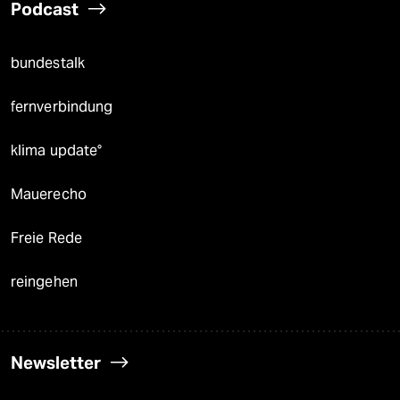
Podcast
bundestalk
fernverbindung
klima update°
Mauerecho
Freie Rede
reingehen
Newsletter