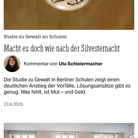
berlin
nord
wahrheit
Studie zu Gewalt an Schulen
verlag
Macht es doch wie nach der Silvesternacht
verlag
Kommentar von
Uta Schleiermacher
veranstaltungen
shop
Die Studie zu Gewalt in Berliner Schulen zeigt einen
deutlichen Anstieg der Vorfälle. Lösungsansätze gibt es
fragen & hilfe
genug. Was fehlt, ist Mut – und Geld.
unterstützen
23.6.2026
abo
genossenschaft