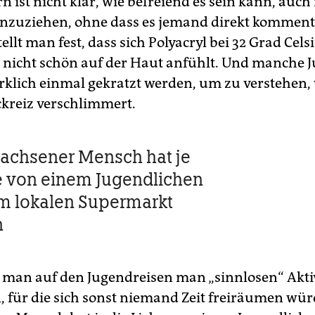
rn ist nicht klar, wie befreiend es sein kann, auch
anzuziehen, ohne dass es jemand direkt kommentie
stellt man fest, dass sich Polyacryl bei 32 Grad Cels
h nicht schön auf der Haut anfühlt. Und manche J
klich einmal gekratzt werden, um zu verstehen
ckreiz verschlimmert.
achsener Mensch hat je
e von einem Jugendlichen
m lokalen Supermarkt
n
man auf den Jugendreisen man „sinnlosen“ Akti
 für die sich sonst niemand Zeit freiräumen wür