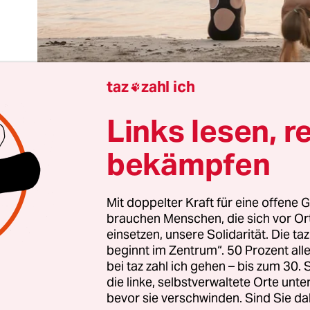
taz
zahl ich

Links lesen, r
bekämpfen
 hier den Berg hoch“, erklärte mir der Betreuer m
eln, als ich aus dem klimatisierten Bus in die W
Mit doppelter Kraft für eine offene G
tischen Biograd na Moru stieg. Meinen Koffer mu
brauchen Menschen, die sich vor O
einsetzen, unsere Solidarität. Die ta
g asphaltierten Weg hochzerren. Ich merkte: Die
beginnt im Zentrum“. 50 Prozent a
e wird wahrlich kein Luxusurlaub.
bei taz zahl ich gehen – bis zum 30
die linke, selbstverwaltete Orte unte
ck bestätigte sich im Hotelzimmer, wo uns der G
bevor sie verschwinden. Sind Sie da