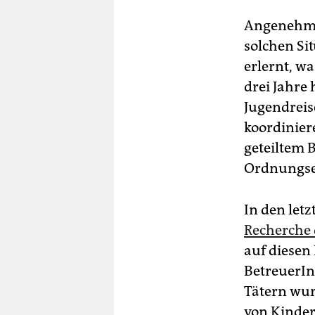
Angenehm w
solchen Si
erlernt, wa
drei Jahre 
Jugendreis
koordiniere
geteiltem 
Ordnungse
In den letz
Recherche
auf diesen
BetreuerIn
Tätern wur
von Kinder