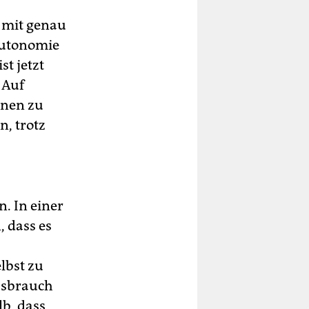
 mit genau
Autonomie
st jetzt
 Auf
nnen zu
n, trotz
n. In einer
 dass es
lbst zu
ssbrauch
lb, dass