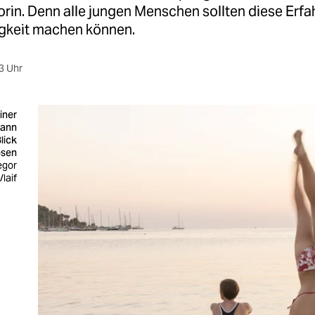
orin. Denn alle jungen Menschen sollten diese Erfa
gkeit machen können.
3 Uhr
iner
kann
lick
ösen
egor
laif