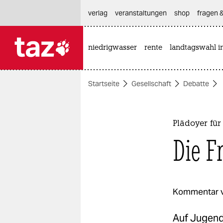
hautnavigation anspringen
hauptinhalt anspringen
footer anspringen
verlag
veranstaltungen
shop
fragen &
niedrigwasser
rente
landtagswahl i

taz zahl ich
taz zahl ich
Startseite
Gesellschaft
Debatte
themen
politik
Plädoyer für
öko
Die Fr
gesellschaft
kultur
Kommentar 
sport
Auf Jugend