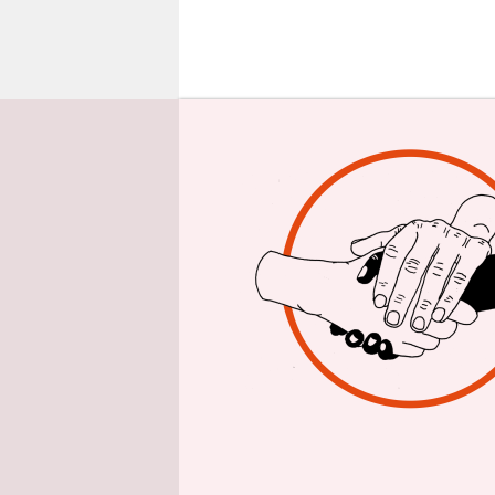
epaper login
J
etzt
Läch
kroa
den brüchi
Jugendreis
Der Eindru