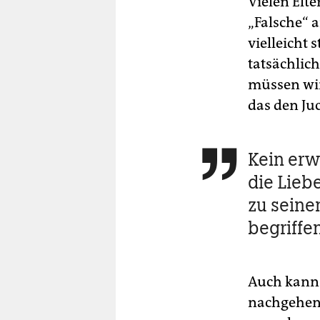
Vielen Elte
„Falsche“ 
vielleicht 
tatsächlic
müssen wir
das den Ju
Kein erw

die Lieb
zu seine
begriffe
Auch kann 
nachgehen,