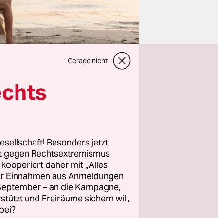
Gerade nicht
echts
it mildem
ärme des
esellschaft! Besonders jetzt
sste ich
rt gegen Rechtsextremismus
z kooperiert daher mit „Alles
se
ller Einnahmen aus Anmeldungen
. September – an die Kampagne,
rstützt und Freiräume sichern will,
eruch
bei?