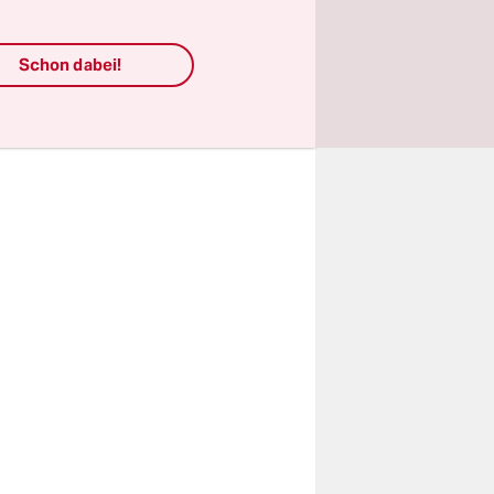
itzigen
äsche
Schon dabei!