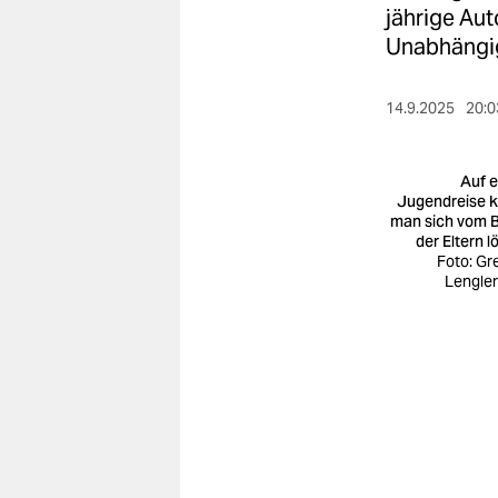
berlin
jährige Aut
Unabhängi
nord
wahrheit
14.9.2025
20:0
verlag
Auf e
verlag
Jugendreise 
man sich vom B
veranstaltungen
der Eltern l
Foto: Gr
shop
Lengler/
fragen & hilfe
unterstützen
abo
genossenschaft