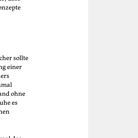
onzepte
cher sollte
ng einer
ders
inmal
rand ohne
huhe es
inen