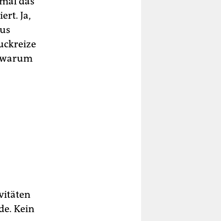
 mal das
rt. Ja,
ius
uckreize
, warum
vitäten
de. Kein