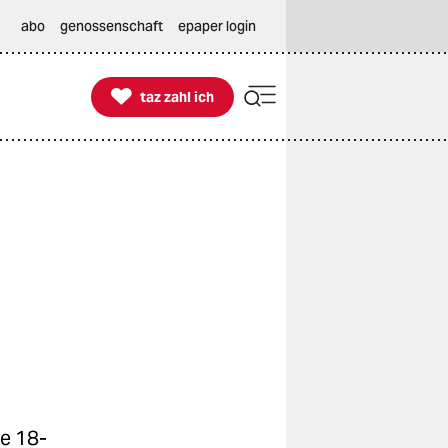
abo
genossenschaft
epaper login

taz zahl ich
taz zahl ich
e 18-