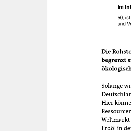
Im In
50, is
und V
Die Rohsto
begrenzt s
ökologisch
Solange wi
Deutschlan
Hier könne
Ressourcen
Weltmarkt 
Erdöl in d