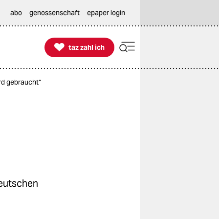
abo
genossenschaft
epaper login

taz zahl ich
taz zahl ich
rd gebraucht“
Deutschen