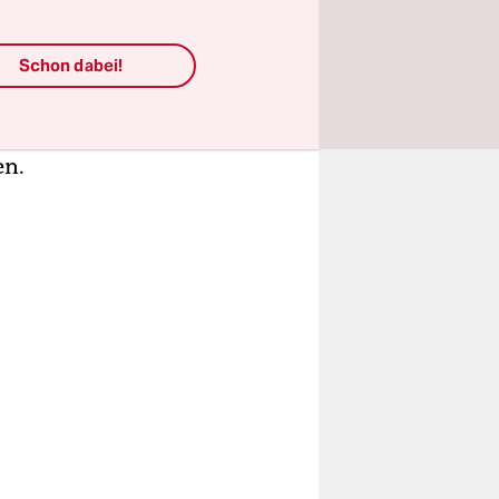
t haben,
n, ab wann
Schon dabei!
 da, wo
a
e ist
en.