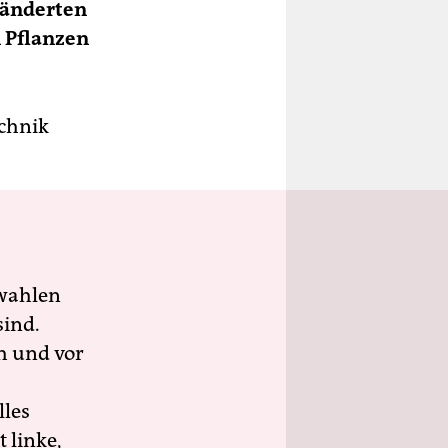
ränderten
 Pflanzen
echnik
wahlen
sind.
h und vor
lles
 linke,