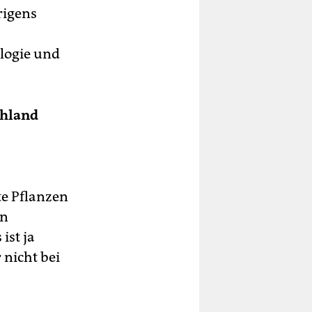
rigens
logie und
chland
e Pflanzen
en
ist ja
 nicht bei