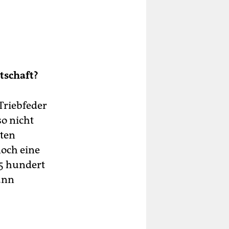
tschaft?
Triebfeder
so nicht
mten
noch eine
35 hundert
ann