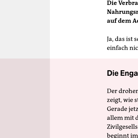
Die Verbra
Nahrungsm
auf dem A
Ja, das is
einfach n
Die Enga
Der drohe
zeigt, wie
Gerade jet
allem mit d
Zivilgesell
beginnt im