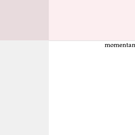
biobasiert
bei Biokun
sich das kü
biotechnol
Plastiktüte
momentan n