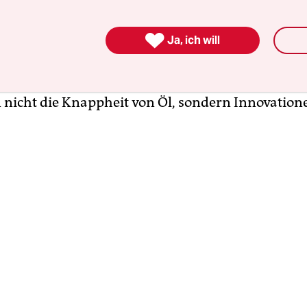
e Unternehmen auf die Substitution von Öl gesetz
ststoffen oder Biokraftstoffen, müssen wir frage

Ja, ich will
nftig wirklich rechnet. Interessant wird es sicher
ogische Produkte einen Zusatznutzen bieten, etw
n, die kompostierbar sind. Treiber der Bioökonomi
icht die Knappheit von Öl, sondern Innovation