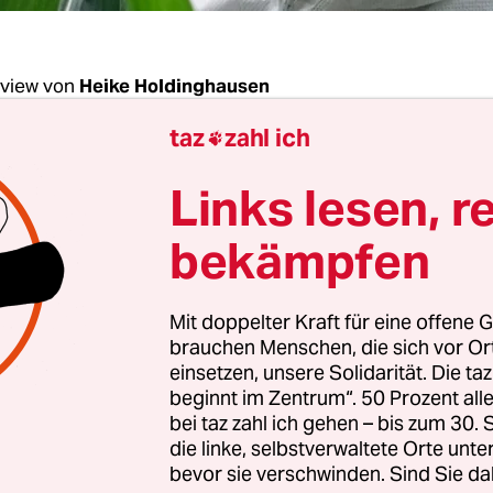
rview von
Heike Holdinghausen
taz
zahl ich

Braun, wird es die Bioökonomie in diesem Jahr 
Links lesen, r
ten Koalitionsvertrag schaffen?
bekämpfen
Braun:
Wir hoffen, dass sie erwähnt wird.
Mit doppelter Kraft für eine offene G
brauchen Menschen, die sich vor O
einsetzen, unsere Solidarität. Die ta
beginnt im Zentrum“. 50 Prozent a
tzt eine ganz spannende Zeit für die pflanzenbasi
bei taz zahl ich gehen – bis zum 30
ist. Durch die neuen Funde und Fördertechniken 
die linke, selbstverwaltete Orte unte
 die Frage nach dem Ersatz fossiler Energien neu. 
bevor sie verschwinden. Sind Sie da