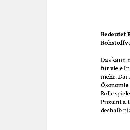
Bedeutet 
Rohstoffve
Das kann m
für viele I
mehr. Daru
Ökonomie, 
Rolle spiel
Prozent al
deshalb ni