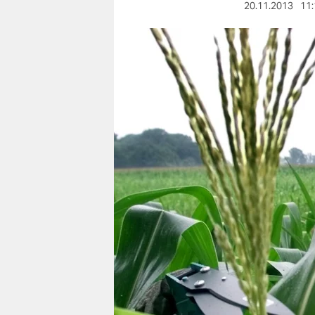
berlin
20.11.2013
11:
nord
wahrheit
verlag
verlag
veranstaltungen
shop
fragen & hilfe
unterstützen
abo
genossenschaft