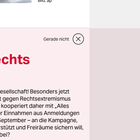
Bild: ap
Gerade nicht
in den
echts
esellschaft! Besonders jetzt
rt gegen Rechtsextremismus
z kooperiert daher mit „Alles
ller Einnahmen aus Anmeldungen
erte
. September – an die Kampagne,
von Erdöl
rstützt und Freiräume sichern will,
Dort, wo
bei?