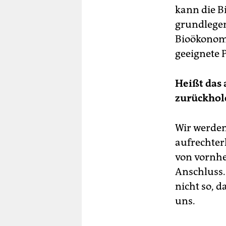
kann die B
grundlegen
Bioökonomi
geeignete 
Heißt das 
zurückhol
Wir werden
aufrechter
von vornhe
Anschluss. 
nicht so, d
uns.