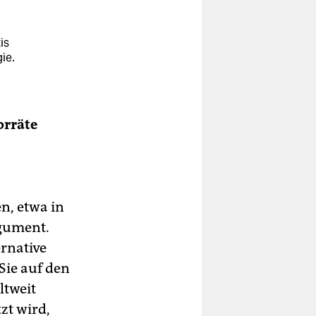
is
ie.
orräte
n, etwa in
rgument.
rnative
Sie auf den
ltweit
zt wird,