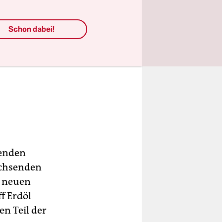
Schon dabei!
senden
achsenden
n neuen
f Erdöl
en Teil der