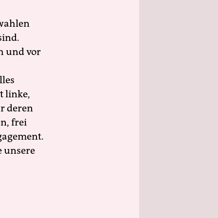
wahlen
sind.
h und vor
lles
 linke,
ür deren
n, frei
ngagement.
e unsere