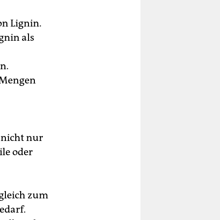
n Lignin.
gnin als
n.
n Mengen
 nicht nur
le oder
rgleich zum
edarf.