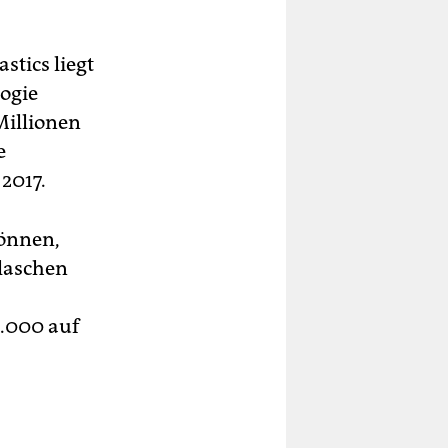
tics liegt
logie
 Millionen
e
2017.
können,
Flaschen
0.000 auf