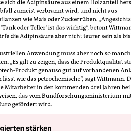
e sich die Adipinsäure aus einem Holzanteil herst
Abfall zumeist verbrannt wird, und nicht aus
lanzen wie Mais oder Zuckerrüben. „Angesichts
'Tank oder Teller' ist das wichtig“, betont Wittma
ürfe die Adipinsäure aber nicht teurer sein als bis
dustriellen Anwendung muss aber noch so manc
en. „Es gilt zu zeigen, dass die Produktqualität 
iotech-Produkt genauso gut auf vorhandenen An
n lässt wie das petrochemische“, sagt Wittmann. 
ne Mitarbeiter in den kommenden drei Jahren bei
weisen, das vom Bundforschungsministerium mit
Euro gefördert wird.
gierten stärken