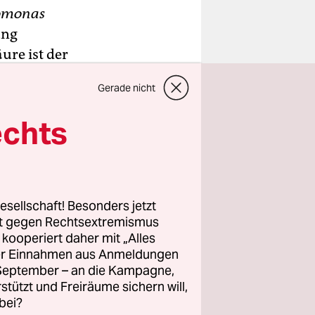
omonas
ung
ure ist der
Gerade nicht
r
echts
us Erdöl“,
. Ein
-jährigen
erung,
esellschaft! Besonders jetzt
werden
rt gegen Rechtsextremismus
z kooperiert daher mit „Alles
ller Einnahmen aus Anmeldungen
. September – an die Kampagne,
rstützt und Freiräume sichern will,
bei?