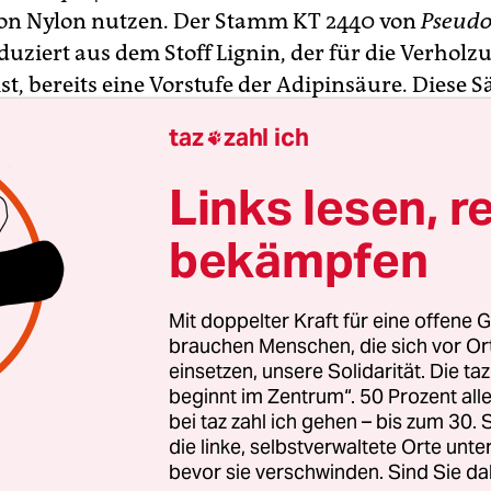
von Nylon nutzen. Der Stamm KT 2440 von
Pseud
uziert aus dem Stoff Lignin, der für die Verholz
st, bereits eine Vorstufe der Adipinsäure. Diese Sä
 für hochwertiges Nylon.
taz
zahl ich

hnische Herstellung ist eine echte Alternative zu
Links lesen, r
ssenden und Klimagas produzierenden Synthese a
bekämpfen
toph Wittmann von der Universität des Saarlandes
 das Verfahren haben sich die Forscher um den 47
ogen schon gesichert. Sie forschen an der Optimi
Mit doppelter Kraft für eine offene G
Verfahren zukünftig in der Industrie eingesetzt 
brauchen Menschen, die sich vor O
einsetzen, unsere Solidarität. Die ta
beginnt im Zentrum“. 50 Prozent a
bei taz zahl ich gehen – bis zum 30
die linke, selbstverwaltete Orte unte
bevor sie verschwinden. Sind Sie da