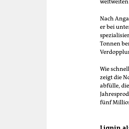
weltweiten
Nach Angab
er bei unte
spezialisie
Tonnen bere
Verdopplun
Wie schnel
zeigt die N
abfülle, di
Jahresprod
fünf Milli
Lignin a