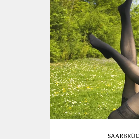
berlin
nord
wahrheit
verlag
verlag
veranstaltungen
shop
fragen & hilfe
unterstützen
abo
genossenschaft
SAARBRÜ