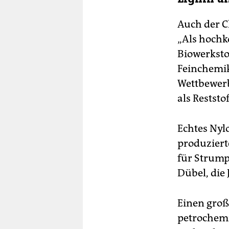
Auch der C
„Als hochk
Biowerkstof
Feinchemik
Wettbewerb
als Reststo
Echtes Nylo
produziert
für Strump
Dübel, die 
Einen groß
petrochemi