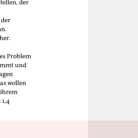
ellen, der
 der
nn.
her.
hes Problem
stimmt und
lagen
Das wollen
 ihrem
 1,4