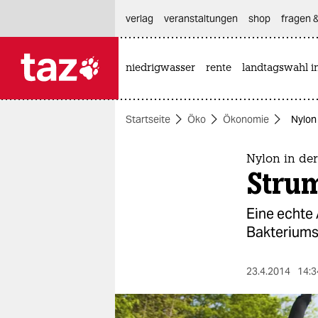
hautnavigation anspringen
hauptinhalt anspringen
footer anspringen
verlag
veranstaltungen
shop
fragen &
niedrigwasser
rente
landtagswahl i

taz zahl ich
taz zahl ich
Startseite
Öko
Ökonomie
Nylon
themen
politik
Nylon in der
Stru
öko
Eine echte 
gesellschaft
Bakteriums
kultur
23.4.2014
14:3
sport