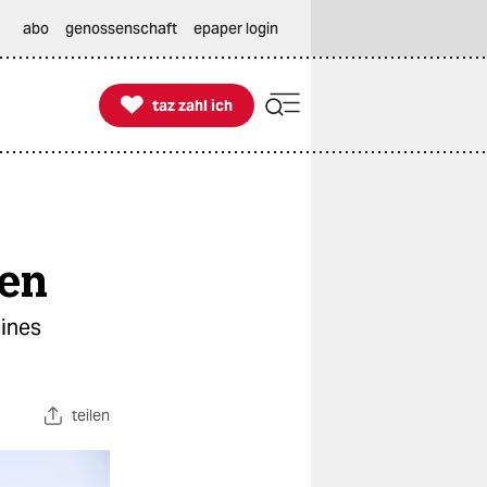
abo
genossenschaft
epaper login

taz zahl ich
taz zahl ich
len
eines
teilen