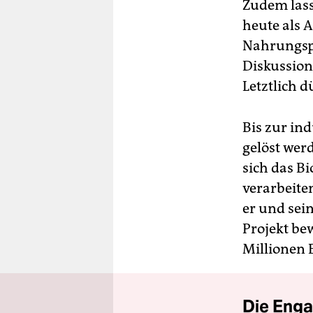
Zudem lass
heute als 
Nahrungspf
Diskussion 
Letztlich d
Bis zur in
gelöst werd
sich das B
verarbeite
er und sei
Projekt be
Millionen 
Die Enga