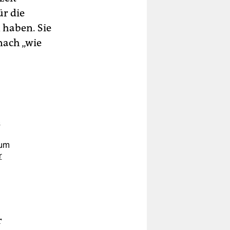
ür die
 haben. Sie
nach „wie
s
zum
r
r