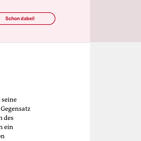
Schon dabei!
 seine
m Gegensatz
m des
n ein
on