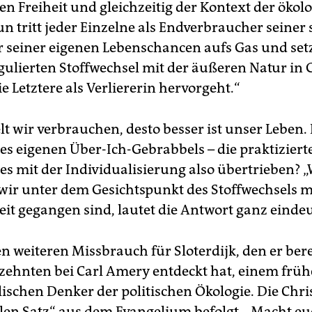
en Freiheit und gleichzeitig der Kontext der ökol
n tritt jeder Einzelne als Endverbraucher seiner s
 seiner eigenen Lebenschancen aufs Gas und setz
gulierten Stoffwechsel mit der äußeren Natur in 
 Letztere als Verliererin hervorgeht.“
t wir verbrauchen, desto besser ist unser Leben. D
es eigenen Über-Ich-Gebrabbels – die praktizierte
es mit der Individualisierung also übertrieben? 
 wir unter dem Gesichtspunkt des Stoffwechsels m
it gegangen sind, lautet die Antwort ganz eindeut
en weiteren Missbrauch für Sloterdijk, den er bere
rzehnten bei Carl Amery entdeckt hat, einem frü
lischen Denker der politischen Ökologie. Die Chr
alen Satz“ aus dem Evangelium befolgt. „Macht eu