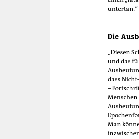
untertan.“ 
Die Ausb
„Diesen Sc
und das fü
Ausbeutung
dass Nicht
– Fortschri
Menschen d
Ausbeutung
Epochenfor
Man könne 
inzwischen