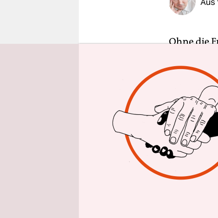
Aus
epaper login
Ohne die F
einem Pfar
Kleinstadtf
günstigste
Sloterdijk,
der Stadt 
hundert Me
und ein Hol
Sloterdijk 