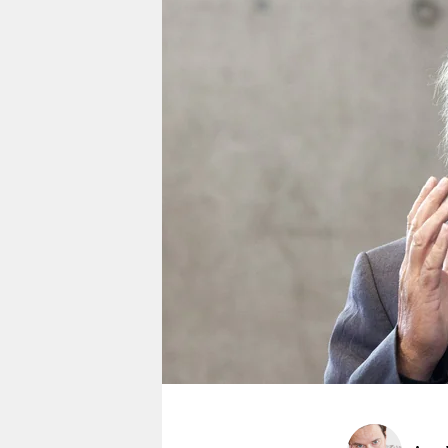
berlin
nord
wahrheit
verlag
verlag
veranstaltungen
shop
fragen & hilfe
unterstützen
abo
genossenschaft