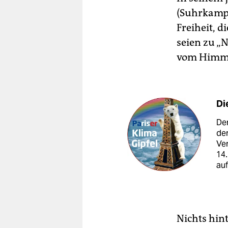
(Suhrkamp 
Freiheit, 
seien zu „
vom Himmel
Di
Der
der
Ver
14
auf
Nichts hint