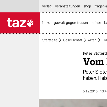
hautnavigation anspringen
hauptinhalt anspringen
footer anspringen
verlag
veranstaltungen
shop
fragen &
hitze
gewalt gegen frauen
nahost-ko

taz zahl ich
taz zahl ich
Startseite
Gesellschaft
Alltag
K
themen
politik
Peter Sloter
Vom 
öko
Peter Slote
gesellschaft
haben. Habe
kultur
5.12.2015
13:4
sport