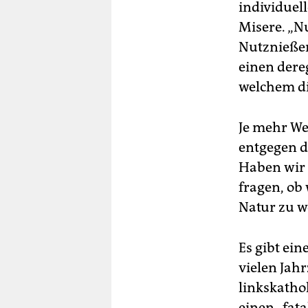
individuell
Misere. „Nu
Nutznießer
einen dere
welchem die
Je mehr Wel
entgegen d
Haben wir 
fragen, ob
Natur zu we
Es gibt ein
vielen Jah
linkskatho
einen „fat