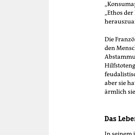
„Konsumapo
„Ethos der 
herauszuar
Die Franzö
den Mensch
Abstammun
Hilfstoten
feudalistis
aber sie h
ärmlich si
Das Lebe
In seinem 