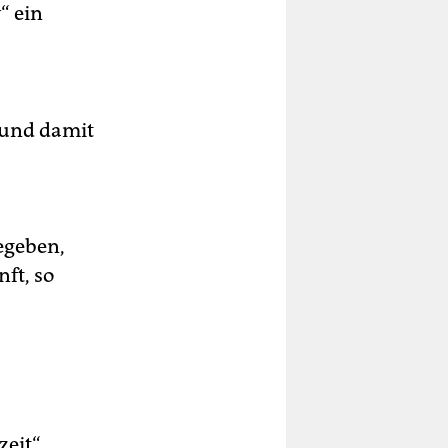
“ ein
 und damit
gegeben,
ft, so
zeit“