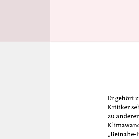
Er gehört 
Kritiker s
zu anderen
Klimawande
„Beinahe-E