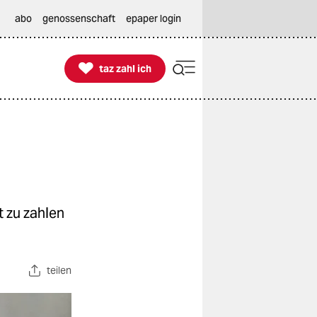
abo
genossenschaft
epaper login

taz zahl ich
taz zahl ich
t zu zahlen
teilen