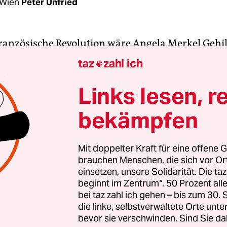
 Wien
Peter Unfried
ranzösische Revolution wäre Angela Merkel Gehil
rhaus und Joachim Gauck wäre Hilfstotengräber
taz
zahl ich

riedhof. Und er? „Ich“, sagt Peter Sloterdijk, „ich
n Fall ein Volksschullehrer auf dem Land.“
Links lesen, r
bekämpfen
 68, empfängt in einem repräsentativen Altbau im 
Wien, ein paar Schritte vom Innenring und nur ei
ter vom Stephansdom entfernt. Bücherregale, S
Mit doppelter Kraft für eine offene G
brauchen Menschen, die sich vor O
ztisch, an den er jetzt bittet. Er sieht aus wie der
einsetzen, unsere Solidarität. Die ta
im Fernsehen – nur dass er barfuß ist.
beginnt im Zentrum“. 50 Prozent a
bei taz zahl ich gehen – bis zum 30
die linke, selbstverwaltete Orte unte
bevor sie verschwinden. Sind Sie da