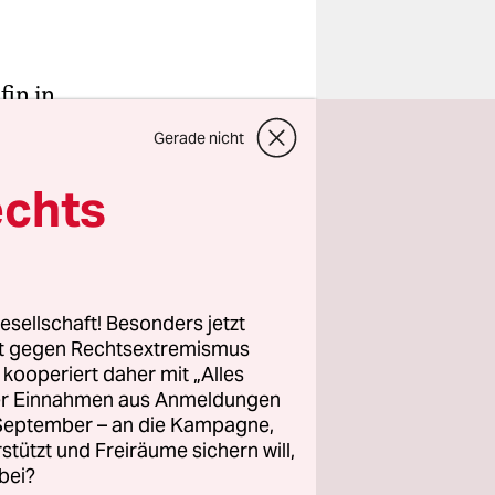
fin in
 auf einem
Gerade nicht
 wäre im
echts
1. Bezirk
n paar
chreibtisch
esellschaft! Besonders jetzt
rt gegen Rechtsextremismus
 Peter
z kooperiert daher mit „Alles
ller Einnahmen aus Anmeldungen
. September – an die Kampagne,
rstützt und Freiräume sichern will,
bei?