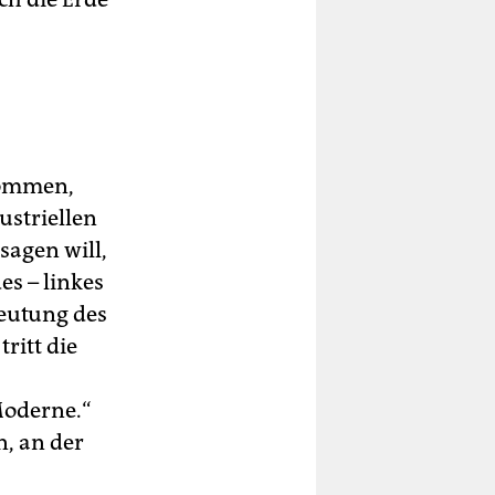
nommen,
ustriellen
sagen will,
s – linkes
beutung des
ritt die
Moderne.“
n, an der