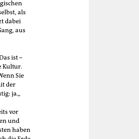
ogischen
elbst, als
t dabei
Gang, aus
as ist –
 Kultur.
„Wenn Sie
it der
ig: ja
.„
its vor
hen und
isten haben
ch die Erde