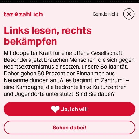
Newsletter
taz
zahl ich
Gerade nicht

Links lesen, rechts
team zukunft
bekämpfen
taz frisch
Mit doppelter Kraft für eine offene Gesellschaft!
Besonders jetzt brauchen Menschen, die sich gegen
taz zahl ich
Rechtsextremismus einsetzen, unsere Solidarität.
Daher gehen 50 Prozent der Einnahmen aus
taz lab Infobrief
Neuanmeldungen an „Alles beginnt im Zentrum“ –
eine Kampagne, die bedrohte linke Kulturzentren
und Jugendorte unterstützt. Sind Sie dabei?
Veranstaltungen

Ja, ich will
Demnächst
Schon dabei!
Vor Ort