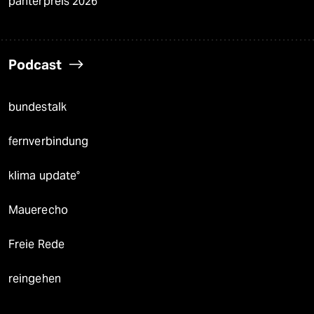
panterpreis 2026
Podcast
bundestalk
fernverbindung
klima update°
Mauerecho
Freie Rede
reingehen