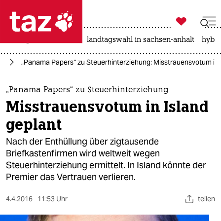

taz zahl ich
niedrigwasser
rente
landtagswahl in sachsen-anhalt
hybri

taz zahl ich
ie
„Panama Papers“ zu Steuerhinterziehung: Misstrauensvotum in 
taz zahl ich
themen
„Panama Papers“ zu Steuerhinterziehung
Misstrauensvotum in Island
politik
geplant
öko
Nach der Enthüllung über zigtausende
Briefkastenfirmen wird weltweit wegen
gesellschaft
Steuerhinterziehung ermittelt. In Island könnte der
Premier das Vertrauen verlieren.
kultur
sport
4.4.2016
11:53 Uhr
teilen