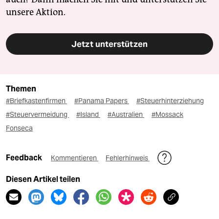
unsere Aktion.
Jetzt unterstützen
Themen
#Briefkastenfirmen
#Panama Papers
#Steuerhinterziehung
#Steuervermeidung
#Island
#Australien
#Mossack
Fonseca
Feedback
Kommentieren
Fehlerhinweis
Diesen Artikel teilen