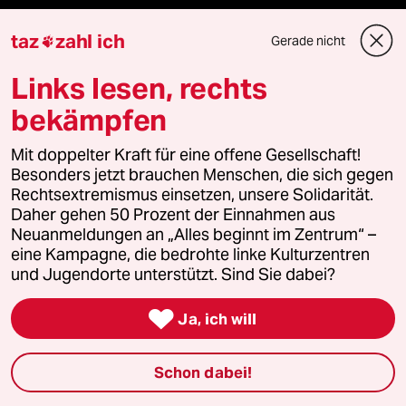
taz
zahl ich
Gerade nicht

Mehr taz Angebote
Links lesen, rechts
bekämpfen
Reisen
Mit doppelter Kraft für eine offene Gesellschaft!
Kantine
Besonders jetzt brauchen Menschen, die sich gegen
Rechtsextremismus einsetzen, unsere Solidarität.
Shop
Daher gehen 50 Prozent der Einnahmen aus
Neuanmeldungen an „Alles beginnt im Zentrum“ –
eine Kampagne, die bedrohte linke Kulturzentren
Anzeigen
und Jugendorte unterstützt. Sind Sie dabei?

Ja, ich will
Fragen & Hilfe
Schon dabei!
Feedback