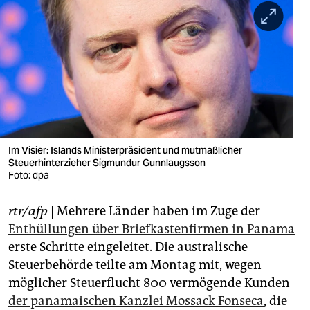
berlin
nord
wahrheit
verlag
verlag
veranstaltungen
Im Visier: Islands Ministerpräsident und mutmaßlicher
Steuerhinterzieher Sigmundur Gunnlaugsson
shop
Foto: dpa
fragen & hilfe
rtr/afp
| Mehrere Länder haben im Zuge der
Enthüllungen über Briefkastenfirmen in Panama
unterstützen
erste Schritte eingeleitet. Die australische
abo
Steuerbehörde teilte am Montag mit, wegen
möglicher Steuerflucht 800 vermögende Kunden
genossenschaft
der panamaischen Kanzlei Mossack Fonseca
, die