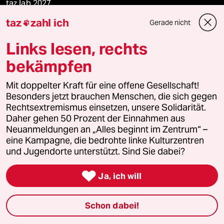
taz lab 2027
taz
zahl ich
Gerade nicht

Links lesen, rechts
Mehr taz Lesestoff
bekämpfen
taz Blogs
Mit doppelter Kraft für eine offene Gesellschaft!
Besonders jetzt brauchen Menschen, die sich gegen
taz FUTURZWEI
Rechtsextremismus einsetzen, unsere Solidarität.
Daher gehen 50 Prozent der Einnahmen aus
Neuanmeldungen an „Alles beginnt im Zentrum“ –
Le Monde diplomatique
eine Kampagne, die bedrohte linke Kulturzentren
und Jugendorte unterstützt. Sind Sie dabei?
taz Archiv

Ja, ich will
Mehr taz Angebote
Schon dabei!