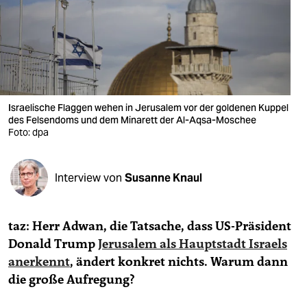
berlin
nord
wahrheit
verlag
Israelische Flaggen wehen in Jerusalem vor der goldenen Kuppel
verlag
des Felsendoms und dem Minarett der Al-Aqsa-Moschee
Foto: dpa
veranstaltungen
shop
Interview von
Susanne Knaul
fragen & hilfe
taz: Herr Adwan, die Tatsache, dass US-Präsident
unterstützen
Donald Trump
Jerusalem als Hauptstadt Israels
abo
anerkennt
, ändert konkret nichts. Warum dann
die große Aufregung?
genossenschaft