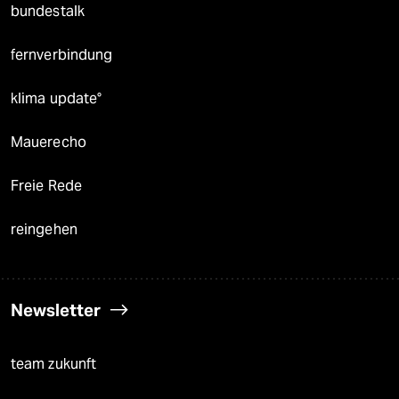
bundestalk
fernverbindung
klima update°
Mauerecho
Freie Rede
reingehen
Newsletter
team zukunft