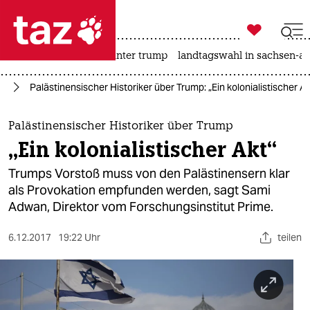

taz zahl ich
nahost-konflikt
usa unter trump
landtagswahl in sachsen-an

taz zahl ich
kt
Palästinensischer Historiker über Trump: „Ein kolonialistischer Ak
taz zahl ich
themen
Palästinensischer Historiker über Trump
„Ein kolonialistischer Akt“
politik
Trumps Vorstoß muss von den Palästinensern klar
öko
als Provokation empfunden werden, sagt Sami
Adwan, Direktor vom Forschungsinstitut Prime.
gesellschaft
6.12.2017
19:22 Uhr
teilen
kultur
sport