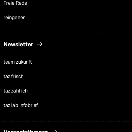
Freie Rede
reingehen
Newsletter
team zukunft
taz frisch
taz zahl ich
taz lab Infobrief