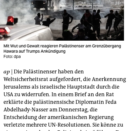
berlin
nord
wahrheit
verlag
Mit Wut und Gewalt reagieren Palästinenser am Grenzübergang
verlag
Hawara auf Trumps Ankündigung
Foto: dpa
veranstaltungen
ap
| Die Palästinenser haben den
shop
Weltsicherheitsrat aufgefordert, die Anerkennung
fragen & hilfe
Jerusalems als israelische Hauptstadt durch die
USA zu widerrufen. In einem Brief an den Rat
unterstützen
erklärte die palästinensische Diplomatin Feda
abo
Abdelhady-Nasser am Donnerstag, die
Entscheidung der amerikanischen Regierung
genossenschaft
verletzte mehrere UN-Resolutionen. Sie könne zu