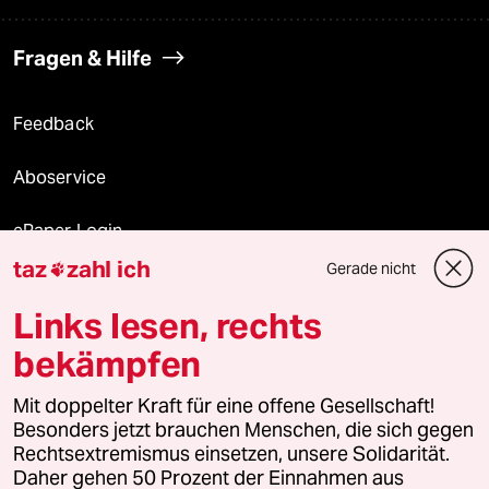
Fragen & Hilfe
Feedback
Aboservice
ePaper Login
taz
zahl ich
Gerade nicht

Downloads für Abonnierende
Links lesen, rechts
bekämpfen
© 2026 taz Verlags und Vertriebs GmbH
Mit doppelter Kraft für eine offene Gesellschaft!
Alle Rechte vorbehalten. Bei rechtlichen Fragen oder für Genehmigungen
wenden Sie sich bitte an
lizenzen@taz.de
Besonders jetzt brauchen Menschen, die sich gegen
Rechtsextremismus einsetzen, unsere Solidarität.
Daher gehen 50 Prozent der Einnahmen aus
Feedback
Redaktionsstatut
Kommune-Richtlinien
KI-