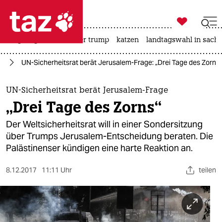

taz zahl ich
bergsteigen
usa unter trump
katzen
landtagswahl in sachs

taz zahl ich
kt
UN-Sicherheitsrat berät Jerusalem-Frage: „Drei Tage des Zorns“
taz zahl ich
themen
UN-Sicherheitsrat berät Jerusalem-Frage
„Drei Tage des Zorns“
politik
Der Weltsicherheitsrat will in einer Sondersitzung
öko
über Trumps Jerusalem-Entscheidung beraten. Die
Palästinenser kündigen eine harte Reaktion an.
gesellschaft
8.12.2017
11:11 Uhr
teilen
kultur
sport