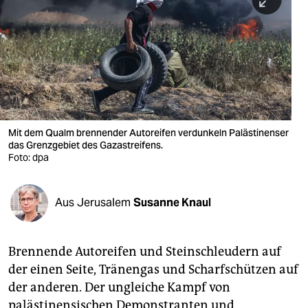
berlin
nord
wahrheit
verlag
verlag
Mit dem Qualm brennender Autoreifen verdunkeln Palästinenser
das Grenzgebiet des Gazastreifens.
veranstaltungen
Foto: dpa
shop
fragen & hilfe
Aus Jerusalem
Susanne Knaul
unterstützen
Brennende Autoreifen und Steinschleudern auf
abo
der einen Seite, Tränengas und Scharfschützen auf
genossenschaft
der anderen. Der ungleiche Kampf von
palästinensischen Demonstranten und