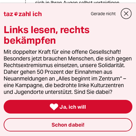
sich in Ihren Augen selbst verteidigen
dürfen?
taz
zahl ich
Gerade nicht

Links lesen, rechts
kdw59
K
bekämpfen
06.04.2018
,
23:47 Uhr
"Die Zahl der Demonstranten blieb insgesamt
Mit doppelter Kraft für eine offene Gesellschaft!
mit rund 15.000 weit hinter den Erwartungen
Besonders jetzt brauchen Menschen, die sich gegen
zurück."
Rechtsextremismus einsetzen, unsere Solidarität.
Daher gehen 50 Prozent der Einnahmen aus
Ich denke, das bestätigt, dass die israelische
Neuanmeldungen an „Alles beginnt im Zentrum“ –
Strategie, Angriffen auf die Grenze mit
eine Kampagne, die bedrohte linke Kulturzentren
unmissverständlicher Härte zu begegnen,
und Jugendorte unterstützt. Sind Sie dabei?
richtig ist.

Ja, ich will
Ansonsten: Die völlig abwegige Rede von
"unbewaffneten Demonstranten" wird auch
durch etliche Wiederholungen nicht wahrer.
Schon dabei!