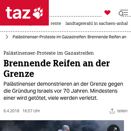

taz zahl ich
hitze
niedrigwasser
rente
landtagswahl in sachsen-anhalt

taz zahl ich
kt
Palästinenser-Proteste im Gazastreifen: Brennende Reifen an d
taz zahl ich
themen
Palästinenser-Proteste im Gazastreifen
Brennende Reifen an der
politik
Grenze
öko
Palästinenser demonstrieren an der Grenze gegen
die Gründung Israels vor 70 Jahren. Mindestens
gesellschaft
einer wird getötet, viele werden verletzt.
kultur
6.4.2018
16:57 Uhr
teilen
sport