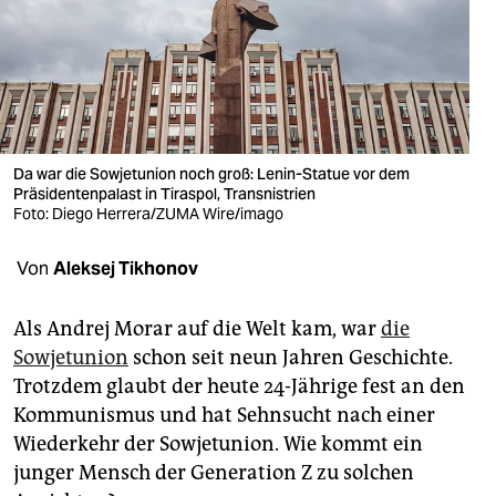
berlin
nord
wahrheit
verlag
Da war die Sowjetunion noch groß: Lenin-Statue vor dem
verlag
Präsidentenpalast in Tiraspol, Transnistrien
Foto: Diego Herrera/ZUMA Wire/imago
veranstaltungen
Von
Aleksej Tikhonov
shop
fragen & hilfe
Als Andrej Morar auf die Welt kam, war
die
Sowjetunion
schon seit neun Jahren Geschichte.
unterstützen
Trotzdem glaubt der heute 24-Jährige fest an den
abo
Kommunismus und hat Sehnsucht nach einer
Wiederkehr der Sowjetunion. Wie kommt ein
genossenschaft
junger Mensch der Generation Z zu solchen