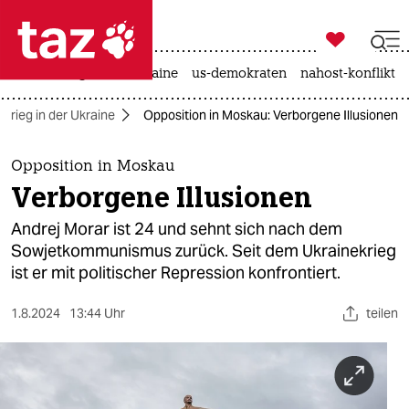

taz zahl ich
hitze
krieg in der ukraine
us-demokraten
nahost-konflikt

taz zahl ich
Krieg in der Ukraine
Opposition in Moskau: Verborgene Illusionen
taz zahl ich
themen
Opposition in Moskau
Verborgene Illusionen
politik
Andrej Morar ist 24 und sehnt sich nach dem
öko
Sowjetkommunismus zurück. Seit dem Ukrainekrieg
ist er mit politischer Repression konfrontiert.
gesellschaft
1.8.2024
13:44 Uhr
teilen
kultur
sport