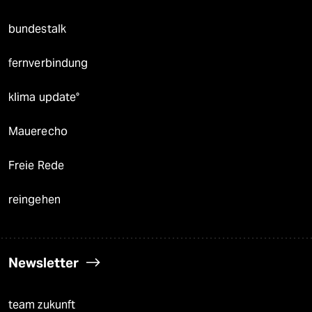
bundestalk
fernverbindung
klima update°
Mauerecho
Freie Rede
reingehen
Newsletter
team zukunft