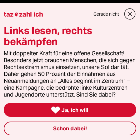
taz lab 2027
taz
zahl ich
Gerade nicht

Links lesen, rechts
bekämpfen
Mehr taz Lesestoff
Mit doppelter Kraft für eine offene Gesellschaft!
taz Blogs
Besonders jetzt brauchen Menschen, die sich gegen
Rechtsextremismus einsetzen, unsere Solidarität.
Daher gehen 50 Prozent der Einnahmen aus
taz FUTURZWEI
Neuanmeldungen an „Alles beginnt im Zentrum“ –
eine Kampagne, die bedrohte linke Kulturzentren
Le Monde diplomatique
und Jugendorte unterstützt. Sind Sie dabei?
taz Archiv

Ja, ich will
Schon dabei!
Mehr taz Angebote