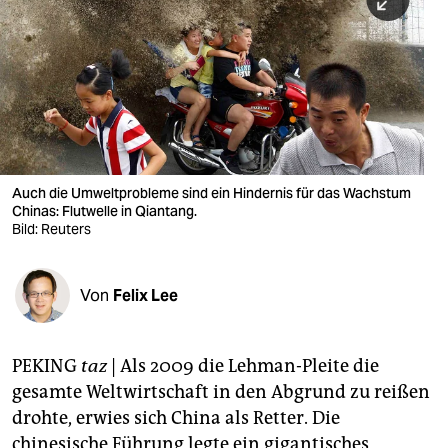
berlin
nord
wahrheit
verlag
verlag
Auch die Umweltprobleme sind ein Hindernis für das Wachstum
Chinas: Flutwelle in Qiantang.
veranstaltungen
Bild: Reuters
shop
fragen & hilfe
Von
Felix Lee
unterstützen
PEKING
taz
| Als 2009 die Lehman-Pleite die
abo
gesamte Weltwirtschaft in den Abgrund zu reißen
genossenschaft
drohte, erwies sich China als Retter. Die
chinesische Führung legte ein gigantisches