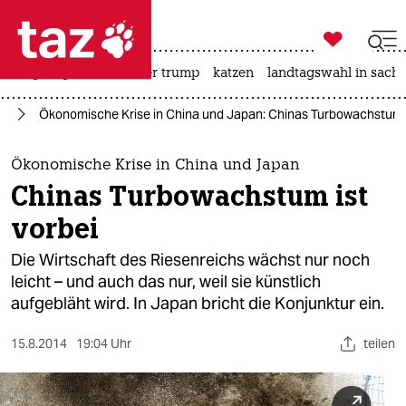

taz zahl ich
bergsteigen
usa unter trump
katzen
landtagswahl in sachs

taz zahl ich
ie
Ökonomische Krise in China und Japan: Chinas Turbowachstum i
taz zahl ich
themen
Ökonomische Krise in China und Japan
Chinas Turbowachstum ist
politik
vorbei
öko
Die Wirtschaft des Riesenreichs wächst nur noch
leicht – und auch das nur, weil sie künstlich
gesellschaft
aufgebläht wird. In Japan bricht die Konjunktur ein.
kultur
15.8.2014
19:04 Uhr
teilen
sport