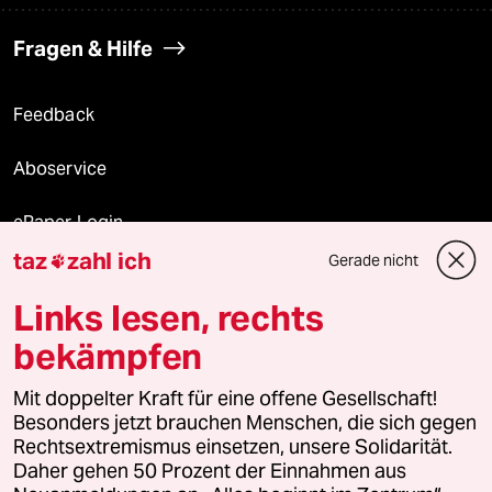
Fragen & Hilfe
Feedback
Aboservice
ePaper Login
taz
zahl ich
Gerade nicht

Downloads für Abonnierende
Links lesen, rechts
bekämpfen
© 2026 taz Verlags und Vertriebs GmbH
Alle Rechte vorbehalten. Bei rechtlichen Fragen oder für Genehmigungen
Mit doppelter Kraft für eine offene Gesellschaft!
wenden Sie sich bitte an
lizenzen@taz.de
Besonders jetzt brauchen Menschen, die sich gegen
Rechtsextremismus einsetzen, unsere Solidarität.
Daher gehen 50 Prozent der Einnahmen aus
Feedback
Redaktionsstatut
Kommune-Richtlinien
KI-