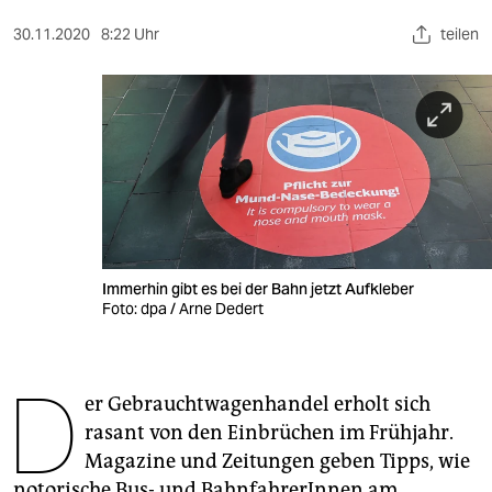
berlin
30.11.2020
8:22 Uhr
teilen
nord
wahrheit
verlag
verlag
veranstaltungen
shop
Immerhin gibt es bei der Bahn jetzt Aufkleber
Foto: dpa / Arne Dedert
fragen & hilfe
unterstützen
D
er Gebrauchtwagenhandel erholt sich
abo
rasant von den Einbrüchen im Frühjahr.
genossenschaft
Magazine und Zeitungen geben Tipps, wie
notorische Bus- und BahnfahrerInnen am