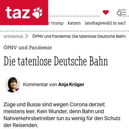

taz zahl ich
bergsteigen
usa unter trump
katzen
landtagswahl in sachs

taz zahl ich
Coronavirus
ÖPNV und Pandemie: Die tatenlose Deutsche Bahn
taz zahl ich
ÖPNV und Pandemie
themen
Die tatenlose Deutsche Bahn
politik
öko
Kommentar von
Anja Krüger
gesellschaft
kultur
Züge und Busse sind wegen Corona derzeit
meistens leer. Kein Wunder, denn Bahn und
sport
Nahverkehrsbetreiber tun zu wenig für den Schutz
der Reisenden.