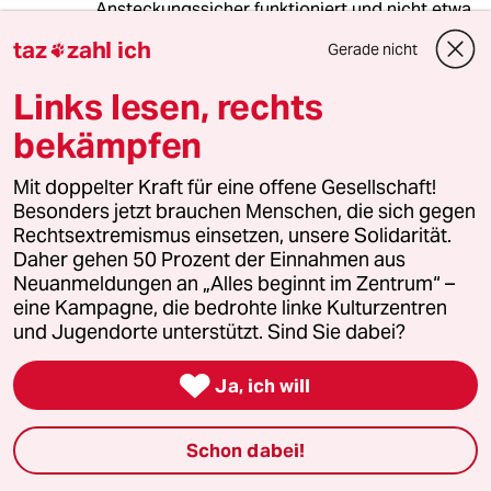
Ansteckungssicher funktioniert und nicht etwa
noch die Viren gleichmäßig im Waggon
taz
zahl ich
Gerade nicht

verteilt.
Links lesen, rechts
bekämpfen
meerwind7
M
30.11.2020
,
12:44 Uhr
Mit doppelter Kraft für eine offene Gesellschaft!
@Nina Janovich:
Besonders jetzt brauchen Menschen, die sich gegen
Warum frägt nicht auch die Presse
Rechtsextremismus einsetzen, unsere Solidarität.
nach der Lüftung in den Zügen: Wie
Daher gehen 50 Prozent der Einnahmen aus
viel, woher, wie geregelt - wird
Neuanmeldungen an „Alles beginnt im Zentrum“ –
automatisch weniger Frischluft
eine Kampagne, die bedrohte linke Kulturzentren
zugeführt, wenn weniger Reisende im
und Jugendorte unterstützt. Sind Sie dabei?
Zug sind? Letzteres ist ganz normale
Praxis in normalen Zeiten.

Ja, ich will
Wird auch weniger gelüftet, um
Schon dabei!
irgendwelche Kphlungsziele zu
erreichen (im Sommer ist es ja