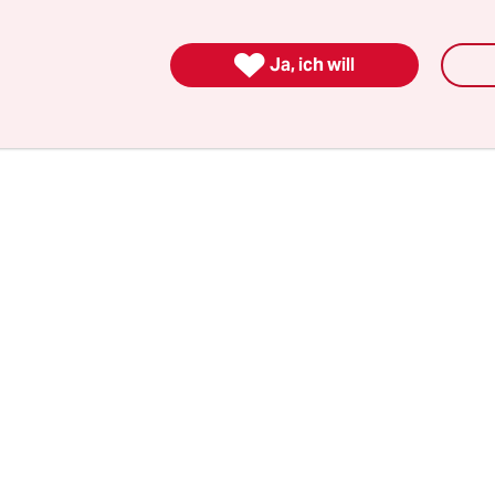
tos nicht an einer bestimmten Station, sondern 
ichen Raum abgeholt und abgestellt werden.

Ja, ich will