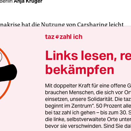
Berlin
Anja Krüger
onakrise hat die Nutzung von Carsharing leicht
n, konnte aber nicht an das Wachstum der Verg
taz
zahl ich

. Die Zahl der Kommunen mit einem Carsharing
gangenen Jahr um 15 auf 855 gestiegen. 2019 lag d
Links lesen, r
00. „Die großen Wachstumsraten kommen erst wi
bekämpfen
 überstanden haben“, sagte Gunnar Nehrke,
ührer des
Bundesverbands Carsharing
.
Mit doppelter Kraft für eine offene G
brauchen Menschen, die sich vor O
band sind 177 der 228 Anbieter in Deutschland or
einsetzen, unsere Solidarität. Die ta
eder setzen sich für eine Senkung des Autobestan
beginnt im Zentrum“. 50 Prozent a
hrten ein. Neben ihnen sind auf dem Carsharing
bei taz zahl ich gehen – bis zum 30
rstellern allerdings auch Unternehmen aktiv, di
die linke, selbstverwaltete Orte unte
bevor sie verschwinden. Sind Sie da
ollen. Sie betreiben vor allem das sogenannte Fre