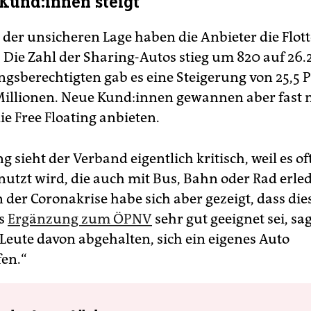
Kun­d:in­nen steigt
 der unsicheren Lage haben die Anbieter die Flo
 Die Zahl der Sharing-Autos stieg um 820 auf 26.2
gsberechtigten gab es eine Steigerung von 25,5 
Millionen. Neue Kun­d:in­nen gewannen aber fast 
ie Free Floating anbieten.
ng sieht der Verband eigentlich kritisch, weil es of
nutzt wird, die auch mit Bus, Bahn oder Rad erle
 der Coronakrise habe sich aber gezeigt, dass die
ls
Ergänzung zum ÖPNV
sehr gut geeignet sei, sa
 Leute davon abgehalten, sich ein eigenes Auto
en.“