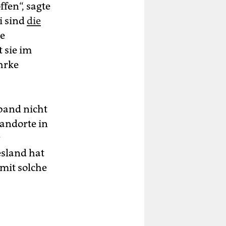
fen“, sagte
i sind
die
e
 sie im
hrke
rband nicht
andorte in
r
esland hat
mit solche