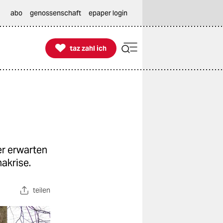
abo
genossenschaft
epaper login

taz zahl ich
taz zahl ich
er erwarten
akrise.
teilen