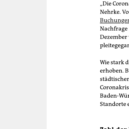
„Die Corona
Nehrke. Vo
Buchungen 
Nachfrage 
Dezember w
pleitegega
Wie stark 
erhoben. B
städtische
Coronakris
Baden-Würt
Standorte 