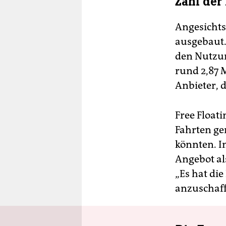
Zahl der 
Angesichts
ausgebaut.
den Nutzun
rund 2,87 
Anbieter, d
Free Floati
Fahrten ge
könnten. In
Angebot a
„Es hat die
anzuschaff