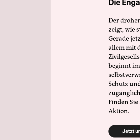
Die Enga
Der drohe
zeigt, wie
Gerade jet
allem mit d
Zivilgesell
beginnt im
selbstverw
Schutz und 
zugänglich
Finden Sie
Aktion.
Jetzt u