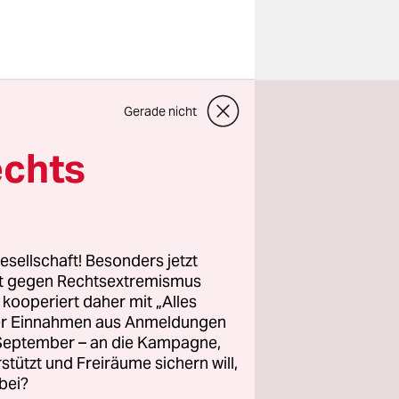
angenheit
Gerade nicht
-Angebot
er Zuwachs
echts
eder, wenn
esellschaft! Besonders jetzt
rt gegen Rechtsextremismus
ganisiert.
z kooperiert daher mit „Alles
ds und
ller Einnahmen aus Anmeldungen
-Markt mit
. September – an die Kampagne,
e das
rstützt und Freiräume sichern will,
bei?
e Floating,