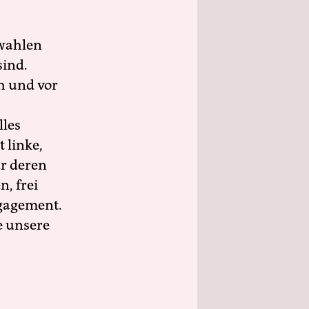
wahlen
sind.
h und vor
lles
 linke,
ür deren
n, frei
ngagement.
e unsere