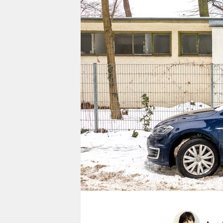
berlin
nord
wahrheit
verlag
verlag
veranstaltungen
shop
fragen & hilfe
unterstützen
abo
genossenschaft