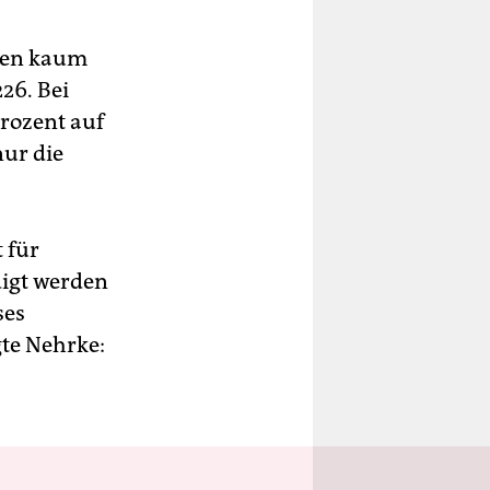
tten kaum
26. Bei
Prozent auf
nur die
t für
digt werden
ses
gte Nehrke: