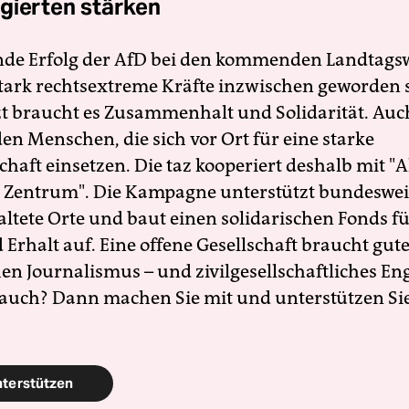
gierten stärken
nde Erfolg der AfD bei den kommenden Landtags
 stark rechtsextreme Kräfte inzwischen geworden 
zt braucht es Zusammenhalt und Solidarität. Auc
en Menschen, die sich vor Ort für eine starke
schaft einsetzen. Die taz kooperiert deshalb mit "A
 Zentrum". Die Kampagne unterstützt bundesweit
altete Orte und baut einen solidarischen Fonds f
Erhalt auf. Eine offene Gesellschaft braucht gute
en Journalismus – und zivilgesellschaftliches E
 auch? Dann machen Sie mit und unterstützen Si
nterstützen