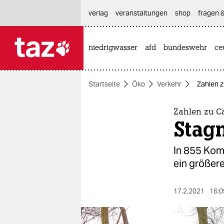
hautnavigation anspringen
hauptinhalt anspringen
footer anspringen
verlag
veranstaltungen
shop
fragen &
niedrigwasser
afd
bundeswehr
ce

taz zahl ich
taz zahl ich
Startseite
Öko
Verkehr
Zahlen z
themen
politik
Zahlen zu C
Stagn
öko
In 855 Kom
gesellschaft
ein größer
kultur
17.2.2021
16:0
sport