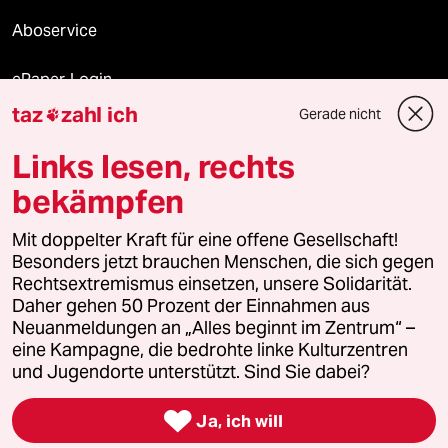
Aboservice
ePaper Login
taz
zahl ich
Gerade nicht

Downloads für Abonnierende
Links lesen, rechts
bekämpfen
© 2026 taz Verlags und Vertriebs GmbH
Alle Rechte vorbehalten. Bei rechtlichen Fragen oder für Genehmigungen
Mit doppelter Kraft für eine offene Gesellschaft!
wenden Sie sich bitte an
lizenzen@taz.de
Besonders jetzt brauchen Menschen, die sich gegen
Rechtsextremismus einsetzen, unsere Solidarität.
Daher gehen 50 Prozent der Einnahmen aus
Feedback
Redaktionsstatut
Kommune-Richtlinien
KI-
Neuanmeldungen an „Alles beginnt im Zentrum“ –
eine Kampagne, die bedrohte linke Kulturzentren
Leitlinie
Informant
Datenschutz
Impressum
AGB
und Jugendorte unterstützt. Sind Sie dabei?
Seitenwende
Einwilligungen widerrufen (Ads)

Ja, ich will