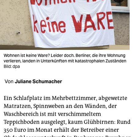
berlin
nord
wahrheit
verlag
verlag
Wohnen ist keine Ware? Leider doch. Berliner, die ihre Wohnung
verlieren, landen in Unterkünften mit katastrophalen Zuständen
veranstaltungen
Bild: dpa
shop
Von
Juliane Schumacher
fragen & hilfe
Ein Schlafplatz im Mehrbettzimmer, abgewetzte
unterstützen
Matratzen, Spinnweben an den Wänden, der
Waschbereich ist mit verschimmeltem
abo
Teppichboden ausgelegt, kaum Glühbirnen: Rund
genossenschaft
350 Euro im Monat erhält der Betreiber einer