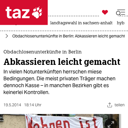

taz zahl ich
niedrigwasser
rente
landtagswahl in sachsen-anhalt
hybri

taz zahl ich
in
Obdachlosenunterkünfte in Berlin: Abkassieren leicht gemacht
taz zahl ich
themen
Obdachlosenunterkünfte in Berlin
Abkassieren leicht gemacht
politik
In vielen Notunterkünften herrschen miese
öko
Bedingungen. Die meist privaten Träger machen
dennoch Kasse – in manchen Bezirken gibt es
gesellschaft
keinerlei Kontrollen.
kultur
19.5.2014
18:14 Uhr
teilen
sport