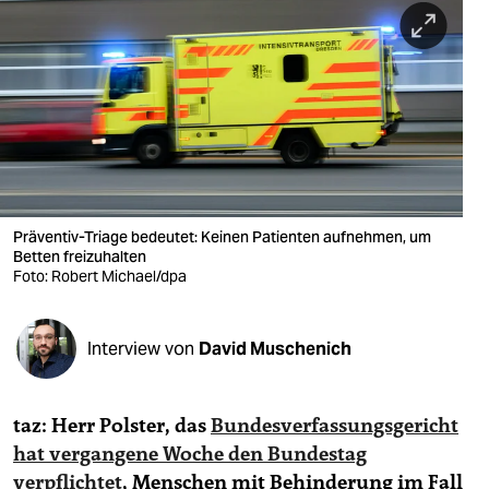
berlin
nord
wahrheit
verlag
verlag
veranstaltungen
Präventiv-Triage bedeutet: Keinen Patienten aufnehmen, um
Betten freizuhalten
shop
Foto: Robert Michael/dpa
fragen & hilfe
Interview von
David Muschenich
unterstützen
abo
taz: Herr Polster, das
Bundesverfassungsgericht
genossenschaft
hat vergangene Woche den Bundestag
verpflichtet
, Menschen mit Behinderung im Fall