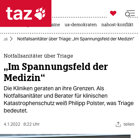

taz zahl ich
hitze
krieg in der ukraine
us-demokraten
nahost-konflikt

taz zahl ich
irus
Notfallsanitäter über Triage: „Im Spannungsfeld der Medizin“
taz zahl ich
themen
Notfallsanitäter über Triage
„Im Spannungsfeld der
politik
Medizin“
öko
Die Kliniken geraten an ihre Grenzen. Als
Notfallsanitäter und Berater für klinischen
gesellschaft
Katastrophenschutz weiß Philipp Polster, was Triage
bedeutet.
kultur
sport
4.1.2022
8:22 Uhr
teilen