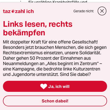
für unzählige Krankheitsfälle und
belegte Intensivbetten. Sollen diese
taz
zahl ich
Gerade nicht

“fehlbaren” Menschen dann auch
keine Behandlung erhalten?
Links lesen, rechts
bekämpfen
meistkommentiert
Mit doppelter Kraft für eine offene Gesellschaft!
Besonders jetzt brauchen Menschen, die sich gegen
1
Krise der Demokratie
Rechtsextremismus einsetzen, unsere Solidarität.
AfD-Wählen als Triebabfuhr
Daher gehen 50 Prozent der Einnahmen aus
Neuanmeldungen an „Alles beginnt im Zentrum“ –
eine Kampagne, die bedrohte linke Kulturzentren
und Jugendorte unterstützt. Sind Sie dabei?
2
Nein zum Zivildienst
Hinterlistiger Schritt der

Ja, ich will
Bundesregierung
Schon dabei!
Bundeszentrale für politische Bildung