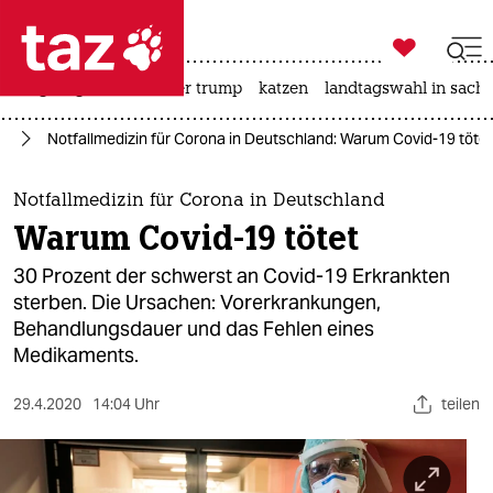

taz zahl ich
bergsteigen
usa unter trump
katzen
landtagswahl in sachs

taz zahl ich
us
Notfallmedizin für Corona in Deutschland: Warum Covid-19 tötet
taz zahl ich
themen
Notfallmedizin für Corona in Deutschland
Warum Covid-19 tötet
politik
30 Prozent der schwerst an Covid-19 Erkrankten
öko
sterben. Die Ursachen: Vorerkrankungen,
Behandlungsdauer und das Fehlen eines
gesellschaft
Medikaments.
kultur
29.4.2020
14:04 Uhr
teilen
sport