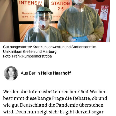
berlin
nord
wahrheit
verlag
verlag
Gut ausgestattet: Krankenschwester und Stationsarzt im
Uniklinikum Gießen und Marburg
veranstaltungen
Foto: Frank Rumpenhorst/dpa
shop
Aus Berlin
Heike Haarhoff
fragen & hilfe
unterstützen
Werden die Intensivbetten reichen? Seit Wochen
abo
bestimmt diese bange Frage die Debatte, ob und
wie gut Deutschland die Pandemie überstehen
genossenschaft
wird. Doch nun zeigt sich: Es gibt derzeit sogar