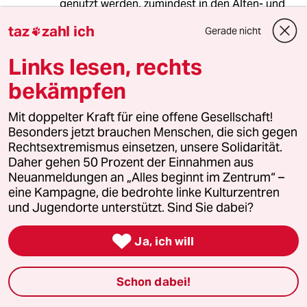
genutzt werden, zumindest in den Alten- und
Pflegeheimen. Die Kanzlerin hat sich schließlich
taz
zahl ich
Gerade nicht

auch impfen lassen.
Links lesen, rechts
bekämpfen
Jalella
29.04.2020
,
14:30 Uhr
Mit doppelter Kraft für eine offene Gesellschaft!
Die "gute" Nachricht ist, dass also ein
Besonders jetzt brauchen Menschen, die sich gegen
Kapazitätsengpass von Intensivbetten
Rechtsextremismus einsetzen, unsere Solidarität.
demzufolge nicht das große Massensterben
Daher gehen 50 Prozent der Einnahmen aus
bedeuten würde (von dem gelegentlich
Neuanmeldungen an „Alles beginnt im Zentrum“ –
geschrieben wurde), sondern dass die
eine Kampagne, die bedrohte linke Kulturzentren
restlichen 7/10 Patienten, die jetzt nicht
und Jugendorte unterstützt. Sind Sie dabei?
sterben, auch sterben - oder möglicherweise
nicht mal. Das wären 70% der 3%, die

Ja, ich will
überhaupt in Intensivmedizin kommen, also
2,1% der Infizierten.
Schon dabei!
Das klingt bitter und ist es selbstverständlich
auch für die Betroffenen und deren