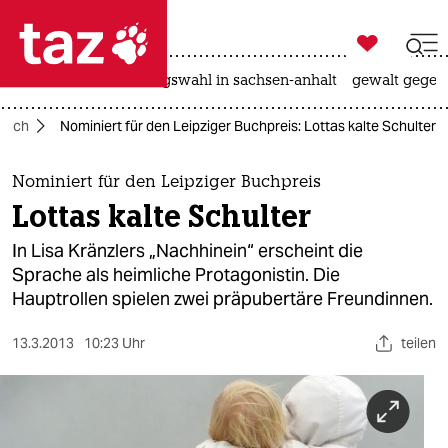

taz zahl ich
hitze
surfen
landtagswahl in sachsen-anhalt
gewalt gegen

taz zahl ich
Buch
Nominiert für den Leipziger Buchpreis: Lottas kalte Schulter
taz zahl ich
themen
Nominiert für den Leipziger Buchpreis
Lottas kalte Schulter
politik
In Lisa Kränzlers „Nachhinein“ erscheint die
öko
Sprache als heimliche Protagonistin. Die
Hauptrollen spielen zwei präpubertäre Freundinnen.
gesellschaft
13.3.2013
10:23 Uhr
teilen
kultur
sport