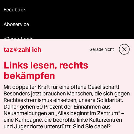
Feedback
Aboservice
ePaper Login
taz
zahl ich
Gerade nicht

Downloads für Abonnierende
Links lesen, rechts
bekämpfen
© 2026 taz Verlags und Vertriebs GmbH
Mit doppelter Kraft für eine offene Gesellschaft!
Alle Rechte vorbehalten. Bei rechtlichen Fragen oder für Genehmigungen
wenden Sie sich bitte an
lizenzen@taz.de
Besonders jetzt brauchen Menschen, die sich gegen
Rechtsextremismus einsetzen, unsere Solidarität.
Daher gehen 50 Prozent der Einnahmen aus
Feedback
Redaktionsstatut
Kommune-Richtlinien
KI-
Neuanmeldungen an „Alles beginnt im Zentrum“ –
eine Kampagne, die bedrohte linke Kulturzentren
Leitlinie
Informant
Datenschutz
Impressum
AGB
und Jugendorte unterstützt. Sind Sie dabei?