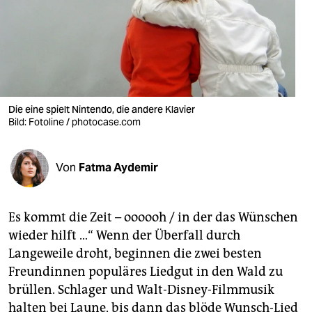
berlin
nord
wahrheit
verlag
Die eine spielt Nintendo, die andere Klavier
Bild: Fotoline / photocase.com
verlag
veranstaltungen
Von
Fatma Aydemir
shop
fragen & hilfe
Es kommt die Zeit – oooooh / in der das Wünschen
unterstützen
wieder hilft …“ Wenn der Überfall durch
Langeweile droht, beginnen die zwei besten
abo
Freundinnen populäres Liedgut in den Wald zu
genossenschaft
brüllen. Schlager und Walt-Disney-Filmmusik
halten bei Laune, bis dann das blöde Wunsch-Lied