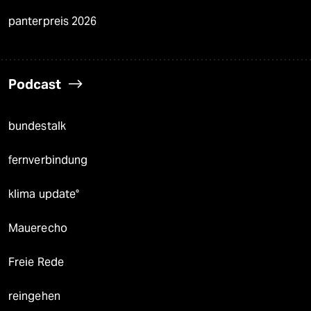
panterpreis 2026
Podcast
bundestalk
fernverbindung
klima update°
Mauerecho
Freie Rede
reingehen