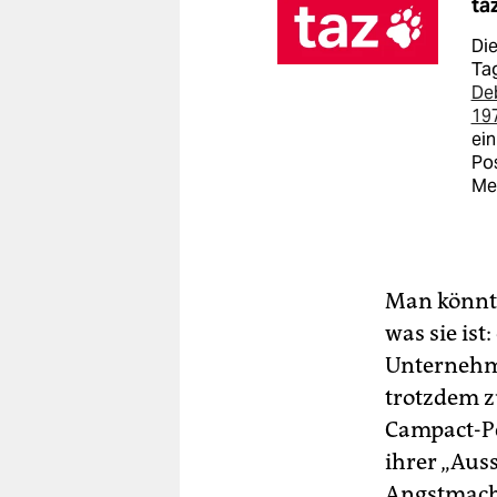
ta
Die
Tag
De
19
ein
Pos
Me
Man könnte
was sie is
Unternehm
trotzdem z
Campact-Pe
ihrer „Aus
Angstmache