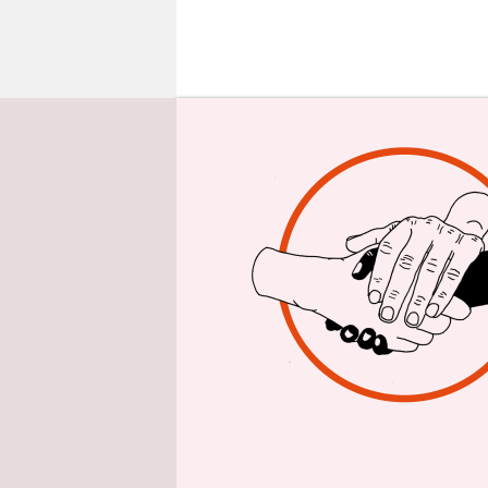
epaper login
S
ie l
Wer
öff
jemals ei
nun das re
„Morgens 