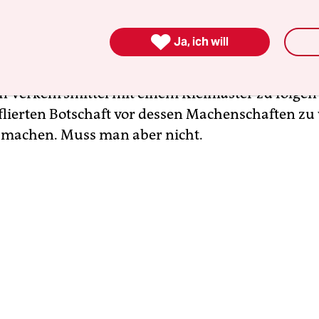
h die verstopften Straßen der Hauptstadt schleich
regung groß.

Ja, ich will
ass sich eine Kampagnen-Organisation nicht zu bl
en Verkehrsmittel mit einem Kleinlaster zu folge
iflierten Botschaft vor dessen Machenschaften zu
machen. Muss man aber nicht.