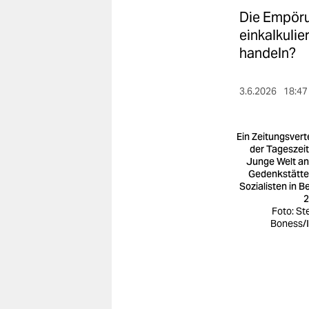
berlin
Die Empöru
nord
einkalkulie
handeln?
wahrheit
verlag
3.6.2026
18:47
verlag
Ein Zeitungsverte
veranstaltungen
der Tageszei
Junge Welt an
Gedenkstätte
shop
Sozialisten in Be
2
fragen & hilfe
Foto: St
Boness/
unterstützen
abo
genossenschaft