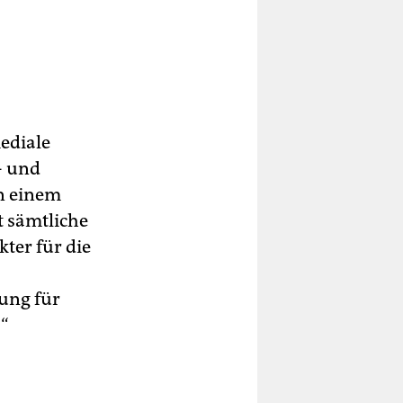
mediale
- und
in einem
t sämtliche
kter für die
ung für
.“