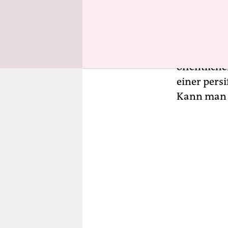
wird“ durc
ist die Auf
So groß, d
öffentlich
einer pers
Kann man 