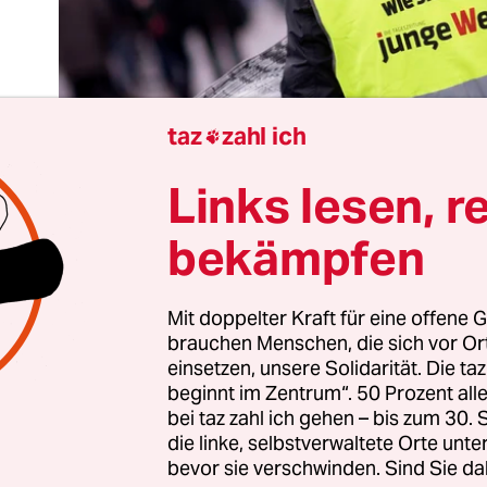
taz
zahl ich

Links lesen, r
bekämpfen
ügen wie gedruckt. Wir drucken, wie sie lügen“, de
Mit doppelter Kraft für eine offene G
brauchen Menschen, die sich vor O
beslogan der Tageszeitung
Junge Welt
prangt seit
einsetzen, unsere Solidarität. Die ta
entlichen Plakatwänden. Vermutlich ohne dass a
beginnt im Zentrum“. 50 Prozent a
ne Menschenseele groß Anstoß daran genommen 
bei taz zahl ich gehen – bis zum 30
chte Portal
„Nius“ auf einem BVG-Bus
seinen We
die linke, selbstverwaltete Orte unte
bevor sie verschwinden. Sind Sie da
um 6 schon wissen, was einem abends um 8 vers