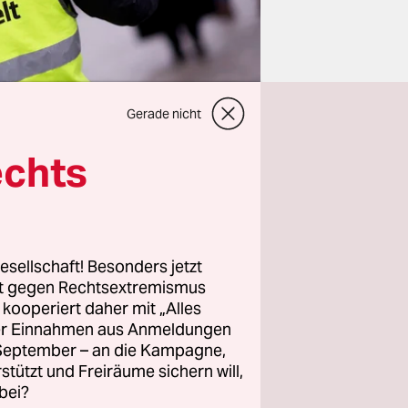
Gerade nicht
echts
r
esellschaft! Besonders jetzt
rt gegen Rechtsextremismus
 Jahren auf
z kooperiert daher mit „Alles
uch nur
ller Einnahmen aus Anmeldungen
hat. Wenn
. September – an die Kampagne,
rbespruch
rstützt und Freiräume sichern will,
bei?
chwiegen