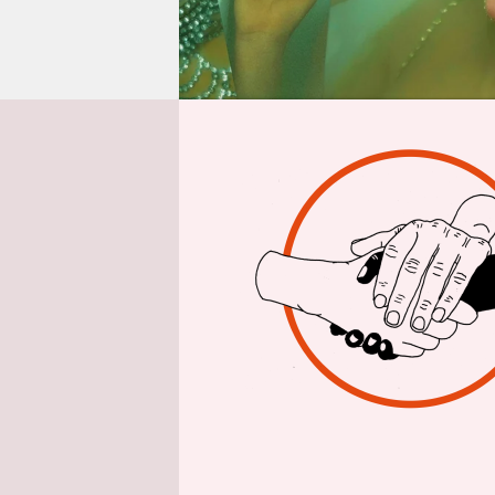
epaper login
E
s is
verr
Abbi
steht sie d
Wussten Si
Kupferplatt
ihr grünli