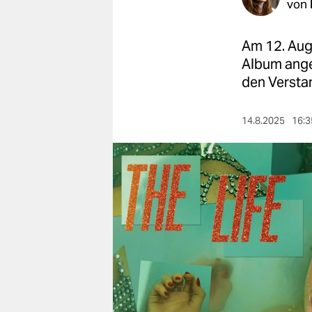
berlin
von
nord
Am 12. ­Aug
wahrheit
Album ange
den Versta
verlag
14.8.2025
16:3
verlag
veranstaltungen
shop
fragen & hilfe
unterstützen
abo
genossenschaft