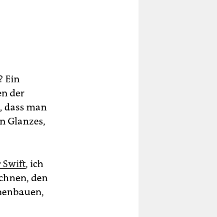
? Ein
en der
h, dass man
en Glanzes,
 Swift
, ich
chnen, den
mmenbauen,