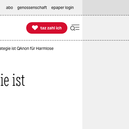
abo
genossenschaft
epaper login

taz zahl ich
taz zahl ich
ategie ist QAnon für Harmlose
ie ist