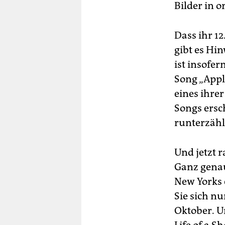
Bilder in o
Dass ihr 1
gibt es Hin
ist insofer
Song „Appl
eines ihre
Songs ersc
runterzähl
Und jetzt r
Ganz genau
New Yorks
Sie sich nu
Oktober. U
Life of a S