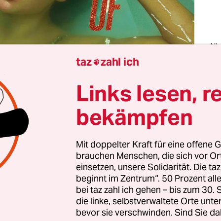
Alb
„The
taz
zahl ich

Sho
Swi
Fot
Links lesen, r
Unc
Rec
bekämpfen
t Dienstagmittag, ich habe eine lange Liste Lohnar
Mit doppelter Kraft für eine offene G
ichten, doch stattdessen sitze ich hier und starre
brauchen Menschen, die sich vor O
ldungen der Freiheitsstatue im Wandel der Zeit
.
einsetzen, unsere Solidarität. Die ta
a, auf ihrem Podest, diese Ikone, beäugt von allen 
beginnt im Zentrum“. 50 Prozent a
e, dass die Statue ursprünglich mal rötlich-brau
bei taz zahl ich gehen – bis zum 30
die linke, selbstverwaltete Orte unte
en, aus denen sie besteht, entwickelten erst über
bevor sie verschwinden. Sind Sie da
ches Äußeres, Oxidation heißt der Prozess.