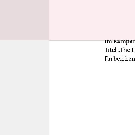
So verlor s
Chemie, vo
mein Gehir
im Rampenl
Titel „The 
Farben ke