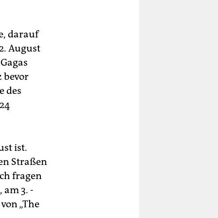
, ­darauf
12. August
y Gagas
z bevor
e des
 24
st ist.
den Straßen
ich fragen
 am 3. ­
 von „The