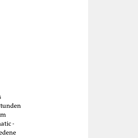
s
 Stunden
bum
atic ­
iedene