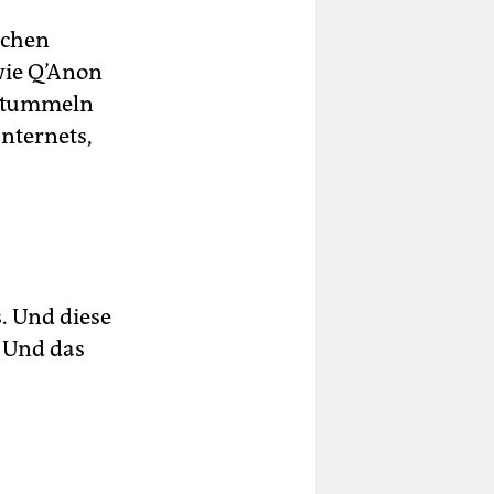
schen
wie Q’Anon
n tummeln
Internets,
s. Und diese
 Und das