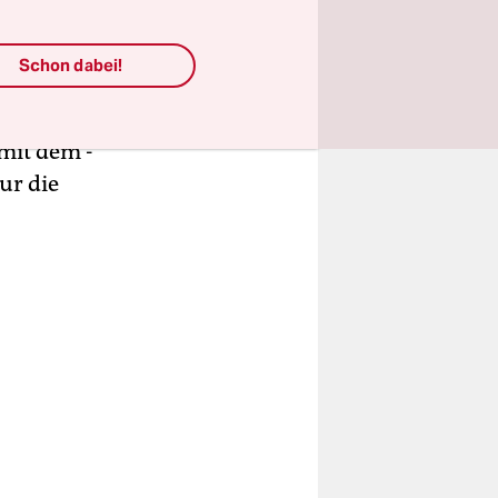
etzt.
Schon dabei!
Klick,
t seit 1886
mit dem ­
ur die