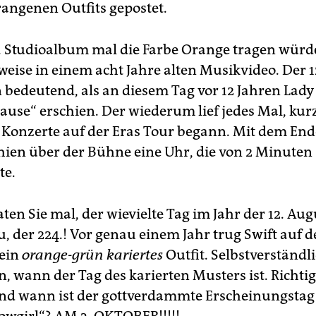
rangenen ­Outfits gepostet.
2. Studio­album mal die Farbe Orange tragen würde
weise in einem acht Jahre alten Musikvideo. Der 
n bedeutend, als an diesem Tag vor 12 Jahren Lad
ause“ erschien. Der wiederum lief jedes Mal, kur
r Konzerte auf der Eras Tour begann. Mit dem End
hien über der Bühne eine Uhr, die von 2 Minuten
te.
aten Sie mal, der wievielte Tag im Jahr der 12. Augu
, der 224.! Vor genau einem Jahr trug Swift auf 
 ein
orange-grün kariertes
Outfit. Selbstverständl
n, wann der Tag des karierten Musters ist. Richtig,
nd wann ist der gottverdammte Erscheinungstag
howgirl“? AM 3. OKTOBER!!!!!