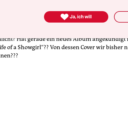
ie ihren Glanz, heute ist sie matt. Hat Patina anges

Ja, ich will
ll spannend eigentlich, denke ich. Dann macht es 
n schüttet Endorphine aus. Denn wer steht gefühl
icht? Hat gerade ein neues Album angekündigt 
Life of a Showgirl“?? Von dessen Cover wir bisher n
nnen???