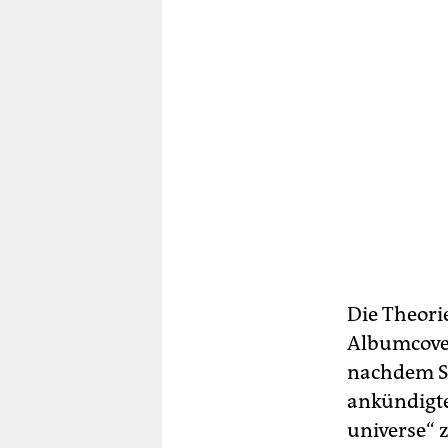
Die Theori
Albumcover
nachdem Sw
ankündigte.
universe“ 