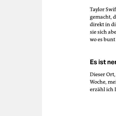
Taylor Swi
gemacht, d
direkt in 
sie sich ab
wo es bunt
Es ist ne
Dieser Ort,
Woche, mei
erzähl ich 