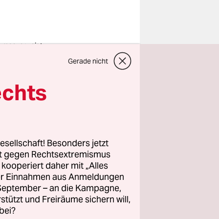
umcover zeigt
 Life of a
Gerade nicht
wgirl“ von Taylor
ft
o:
echts
redited/Republic
ords/AP/dpa
beit zu
esellschaft! Besonders jetzt
auf
rt gegen Rechtsextremismus
 Seit 1886
z kooperiert daher mit „Alles
Seiten.
ller Einnahmen aus Anmeldungen
n war? Die
. September – an die Kampagne,
rstützt und Freiräume sichern will,
 die Jahre
bei?