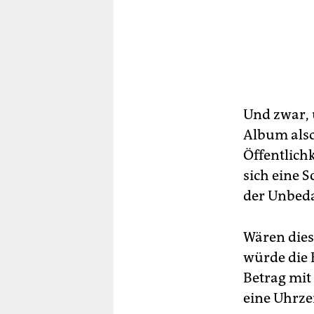
Und zwar, u
Album also
Öffentlich
sich eine 
der Unbeda
Wären diese
würde die 
Betrag mit
eine Uhrze