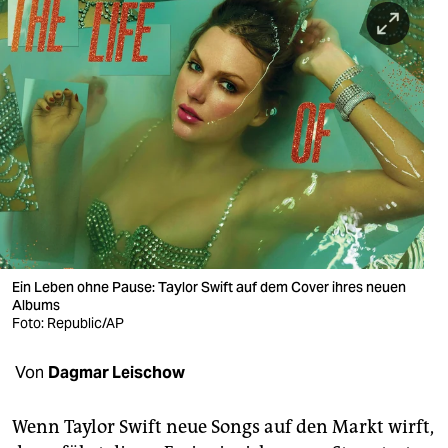
berlin
nord
wahrheit
verlag
verlag
veranstaltungen
shop
Ein Leben ohne Pause: Taylor Swift auf dem Cover ihres neuen
fragen & hilfe
Albums
Foto: Republic/AP
unterstützen
Von
Dagmar Leischow
abo
genossenschaft
Wenn Taylor Swift neue Songs auf den Markt wirft,