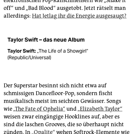
elektronischen Pop-Ranschmeißern wie „Shake it
off“ und „Bad Blood“ ausgetobt. Jetzt rätselt man
allerdings:
Hat Jetlag ihr die Energie ausgesaugt?
Taylor Swift – das neue Album
Taylor Swift:
„The Life of a Showgirl“
(Republic/Universal)
Der Superstar besinnt sich nicht etwa auf
schmissigen Dancefloor-Pop, sondern fischt
musikalisch meist im seichten Gewässer. Songs
wie
„The Fate of Ophelia“
und
„Elizabeth Taylor“
weisen zwar eingängige Hook­lines auf, aber es
sind die laschen Grooves, die so überhaupt nicht
zünden. In
„Opalite“
wehen Softrock-Elemente wie