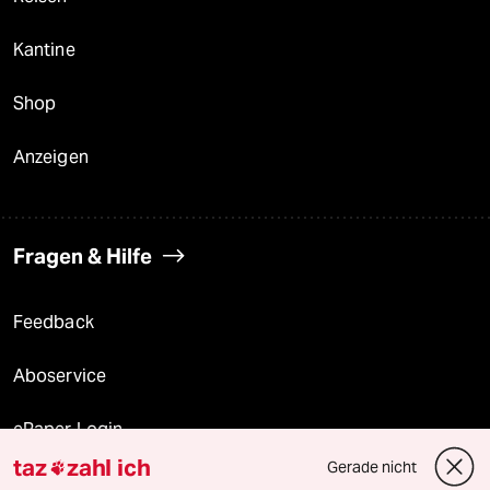
Kantine
Shop
Anzeigen
Fragen & Hilfe
Feedback
Aboservice
ePaper Login
taz
zahl ich
Gerade nicht

Downloads für Abonnierende