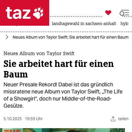

taz zahl ich
niedrigwasser
rente
landtagswahl in sachsen-anhalt
hybri

taz zahl ich
ik
Neues Album von Taylor Swift: Sie arbeitet hart für einen Baum
taz zahl ich
themen
Neues Album von Taylor Swift
Sie arbeitet hart für einen
politik
Baum
öko
Neuer Presale Rekord! Dabei ist das gründlich
missratene neue Album von Taylor Swift, „The Life
gesellschaft
of a Showgirl“, doch nur Middle-of-the-Road-
Gesülze.
kultur
sport
5.10.2025
19:59 Uhr
teilen