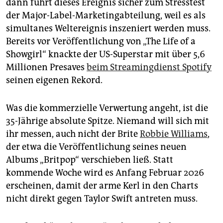
epaper login
dann führt dieses Ereignis sicher zum Stresstest
der Major-Label-Marketingabteilung, weil es als
simultanes Weltereignis inszeniert werden muss.
Bereits vor Veröffentlichung von „The Life of a
Showgirl“ knackte der US-Superstar mit über 5,6
Millionen Presaves
beim Streamingdienst Spotify
seinen eigenen Rekord.
Was die kommerzielle Verwertung angeht, ist die
35-Jährige absolute Spitze. Niemand will sich mit
ihr messen, auch nicht der Brite
Robbie Williams
,
der etwa die Veröffentlichung seines neuen
Albums „Britpop“ verschieben ließ. Statt
kommende Woche wird es Anfang Februar 2026
erscheinen, damit der arme Kerl in den Charts
nicht direkt gegen Taylor Swift antreten muss.