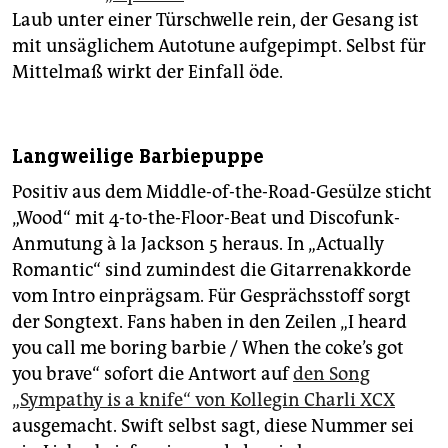
Laub unter einer Türschwelle rein, der Gesang ist
mit unsäglichem Autotune aufgepimpt. Selbst für
Mittelmaß wirkt der Einfall öde.
Langweilige Barbiepuppe
Positiv aus dem Middle-of-the-Road-Gesülze sticht
„Wood“ mit 4-to-the-Floor-Beat und Discofunk-
Anmutung à la Jackson 5 heraus. In „Actually
Romantic“ sind zumindest die Gitarrenakkorde
vom Intro einprägsam. Für Gesprächsstoff sorgt
der Songtext. Fans haben in den Zeilen „I heard
you call me boring barbie / When the coke’s got
you brave“ sofort die Antwort auf
den Song
„Sympathy is a knife“ von Kollegin Charli XCX
ausgemacht. Swift selbst sagt, diese Nummer sei