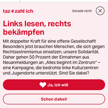
taz
zahl ich
Gerade nicht

164 (Profil gelöscht)
1G
14.11.2013
,
02:33 Uhr
Links lesen, rechts
@Ursula:
bekämpfen
Und ich (am Ort z) fände es äußerst
beunruhigend, wenn an irgendeinem
Mit doppelter Kraft für eine offene Gesellschaft!
Ort X oder Y möglich wäre, was die
Besonders jetzt brauchen Menschen, die sich gegen
Freunde des afrikanischen
Rechtsextremismus einsetzen, unsere Solidarität.
Drogendealers und ihr Gutachter
Daher gehen 50 Prozent der Einnahmen aus
offenbar für möglich halten - dass
Neuanmeldungen an „Alles beginnt im Zentrum“ –
nämlich eine ganze
eine Kampagne, die bedrohte linke Kulturzentren
Polizeinachtschicht jemanden den sie
und Jugendorte unterstützt. Sind Sie dabei?
im Gewahrsam haben ermordet und
dass eine Staatsabwaltschaft

anschließend mehr oder weniger
Ja, ich will
großzügig wegschaut. Ich meine ds
wären dann ja schon mal eine ganze
Schon dabei!
Menge Leute an wichtigen
Positionen, die da was dafür könnten,