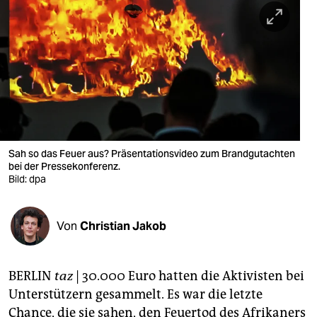
berlin
nord
wahrheit
verlag
verlag
veranstaltungen
Sah so das Feuer aus? Präsentationsvideo zum Brandgutachten
bei der Pressekonferenz.
shop
Bild: dpa
fragen & hilfe
Von
Christian Jakob
unterstützen
abo
BERLIN
taz
| 30.000 Euro hatten die Aktivisten bei
genossenschaft
Unterstützern gesammelt. Es war die letzte
Chance, die sie sahen, den Feuertod des Afrikaners