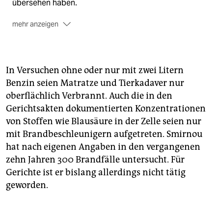
übersehen haben.
mehr anzeigen
Die Verfahren:
2008 wurden zwei wegen fahrlässiger
Tötung angeklagte Beamte freigesprochen. Der
zweite Prozess endete 2012 mit einer Geldstrafe.
In Versuchen ohne oder nur mit zwei Litern
Auch gegen dieses Urteil haben alle Parteien eine
Benzin seien Matratze und Tierkadaver nur
anhängige Revision eingelegt. Widersprüchlichkeiten
oberflächlich Verbrannt. Auch die in den
in beiden Prozessen hatten Zweifel an der
Selbstmordthese genährt.
(cja)
Gerichtsakten dokumentierten Konzentrationen
von Stoffen wie Blausäure in der Zelle seien nur
mit Brandbeschleunigern aufgetreten. Smirnou
hat nach eigenen Angaben in den vergangenen
zehn Jahren 300 Brandfälle untersucht. Für
Gerichte ist er bislang allerdings nicht tätig
geworden.