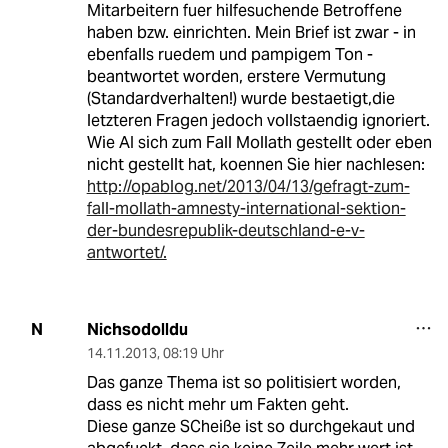
Mitarbeitern fuer hilfesuchende Betroffene
haben bzw. einrichten. Mein Brief ist zwar - in
ebenfalls ruedem und pampigem Ton -
beantwortet worden, erstere Vermutung
(Standardverhalten!) wurde bestaetigt,die
letzteren Fragen jedoch vollstaendig ignoriert.
Wie AI sich zum Fall Mollath gestellt oder eben
nicht gestellt hat, koennen Sie hier nachlesen:
http://opablog.net/2013/04/13/gefragt-zum-
fall-mollath-amnesty-international-sektion-
der-bundesrepublik-deutschland-e-v-
antwortet/.
Nichsodolldu
N
14.11.2013
,
08:19 Uhr
Das ganze Thema ist so politisiert worden,
dass es nicht mehr um Fakten geht.
Diese ganze SCheiße ist so durchgekaut und