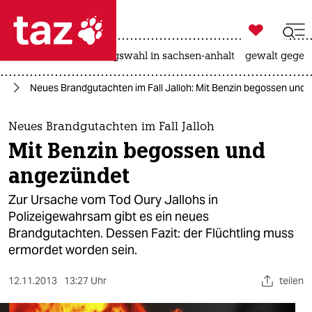

taz zahl ich
hitze
surfen
landtagswahl in sachsen-anhalt
gewalt gegen

taz zahl ich
nd
Neues Brandgutachten im Fall Jalloh: Mit Benzin begossen und
taz zahl ich
themen
Neues Brandgutachten im Fall Jalloh
Mit Benzin begossen und
politik
angezündet
öko
Zur Ursache vom Tod Oury Jallohs in
Polizeigewahrsam gibt es ein neues
gesellschaft
Brandgutachten. Dessen Fazit: der Flüchtling muss
ermordet worden sein.
kultur
sport
12.11.2013
13:27 Uhr
teilen