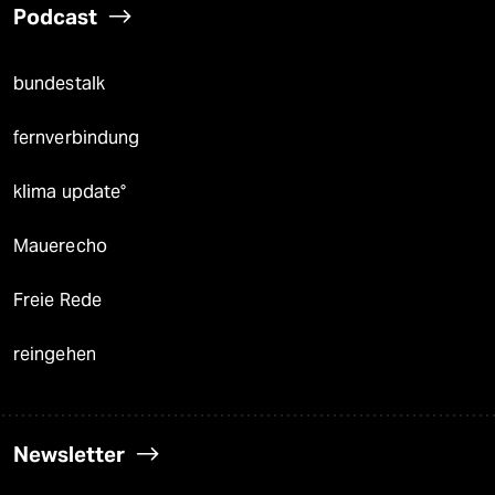
Podcast
bundestalk
fernverbindung
klima update°
Mauerecho
Freie Rede
reingehen
Newsletter