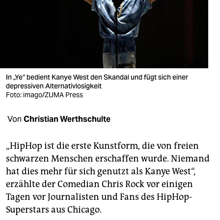
berlin
nord
wahrheit
verlag
In „Ye“ bedient Kanye West den Skandal und fügt sich einer
depressiven Alternativlosigkeit
verlag
Foto: imago/ZUMA Press
veranstaltungen
Von
Christian Werthschulte
shop
fragen & hilfe
„HipHop ist die erste Kunstform, die von freien
schwarzen Menschen erschaffen wurde. Niemand
unterstützen
hat dies mehr für sich genutzt als Kanye West“,
erzählte der Comedian Chris Rock vor einigen
abo
Tagen vor Journalisten und Fans des HipHop-
genossenschaft
Superstars aus Chicago.