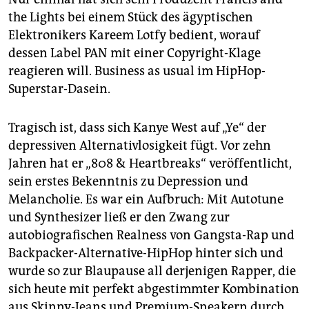
the Lights bei einem Stück des ägyptischen
Elektronikers Kareem Lotfy bedient, worauf
dessen Label PAN mit einer Copyright-Klage
reagieren will. Business as usual im HipHop-
Superstar-Dasein.
Tragisch ist, dass sich ­Kanye West auf „Ye“ der
depressiven Alternativlosigkeit fügt. Vor zehn
Jahren hat er „808 & Heartbreaks“ veröffentlicht,
sein erstes Bekenntnis zu Depression und
Melancholie. Es war ein Aufbruch: Mit Autotune
und Synthesizer ließ er den Zwang zur
autobiografischen Realness von Gangsta-Rap und
Backpacker-Alternative-HipHop hinter sich und
wurde so zur Blaupause all derjenigen Rapper, die
sich heute mit perfekt abgestimmter Kombination
aus Skinny-Jeans und Premium-Sneakern durch