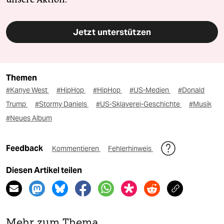
Jetzt unterstützen
Themen
#Kanye West
#HipHop
#HipHop
#US-Medien
#Donald
Trump
#Stormy Daniels
#US-Sklaverei-Geschichte
#Musik
#Neues Album
Feedback
Kommentieren
Fehlerhinweis
Diesen Artikel teilen
Mehr zum Thema