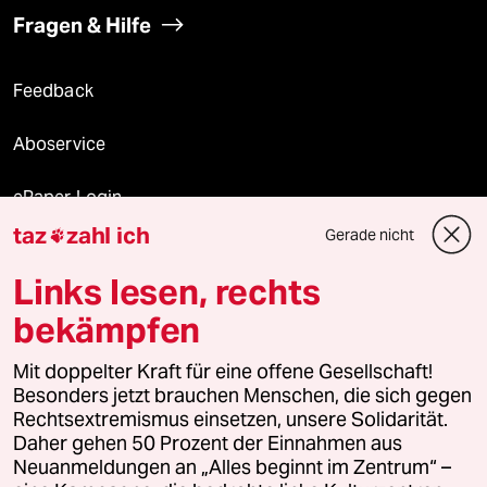
Fragen & Hilfe
Feedback
Aboservice
ePaper Login
taz
zahl ich
Gerade nicht

Downloads für Abonnierende
Links lesen, rechts
bekämpfen
© 2026 taz Verlags und Vertriebs GmbH
Mit doppelter Kraft für eine offene Gesellschaft!
Alle Rechte vorbehalten. Bei rechtlichen Fragen oder für Genehmigungen
wenden Sie sich bitte an
lizenzen@taz.de
Besonders jetzt brauchen Menschen, die sich gegen
Rechtsextremismus einsetzen, unsere Solidarität.
Daher gehen 50 Prozent der Einnahmen aus
Feedback
Redaktionsstatut
Kommune-Richtlinien
KI-
Neuanmeldungen an „Alles beginnt im Zentrum“ –