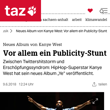

taz zahl ich
hitze
landtagswahl in sachsen-anhalt
arbeit
klimawandel

taz zahl ich
Musik
Neues Album von Kanye West: Vor allem ein Publicity-Stunt
taz zahl ich
themen
Neues Album von Kanye West
Vor allem ein Publicity-Stunt
politik
Zwischen Twittershitstorm und
öko
Erschöpfungssyndrom: HipHop-Superstar Kanye
West hat sein neues Album „Ye“ veröffentlicht.
gesellschaft
9.6.2018
12:24 Uhr
teilen
kultur
sport