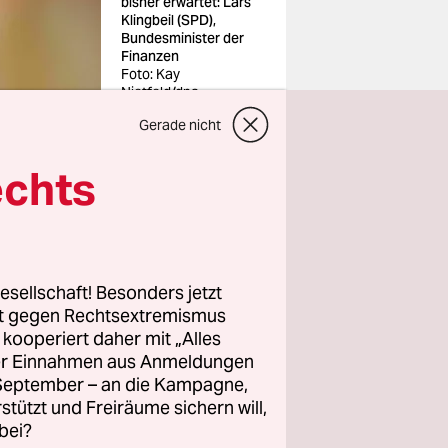
bisher erwartet: Lars
Klingbeil (SPD),
Bundesminister der
Finanzen
Foto: Kay
Nietfeld/dpa
Gerade nicht
echts
l (SPD)
hl deutlich
esellschaft! Besonders jetzt
schen 2025
rt gegen Rechtsextremismus
 Ergebnis
z kooperiert daher mit „Alles
ller Einnahmen aus Anmeldungen
Donnerstag
. September – an die Kampagne,
rstützt und Freiräume sichern will,
bei?