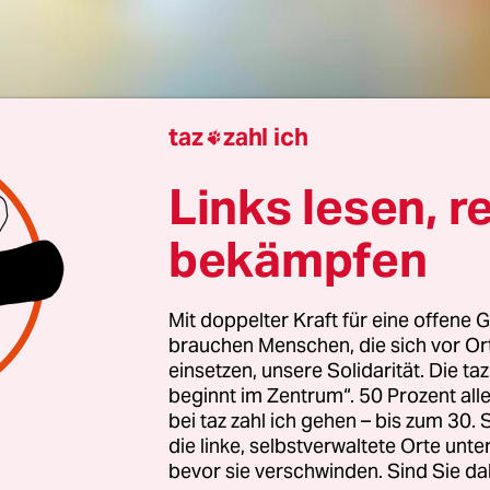
taz
zahl ich

Berlin
Hannes Koch
Links lesen, r
bekämpfen
len erfreuen Bundesfinanzminister Lars Klingbei
diesem und den nächsten Jahren wird der Bund wo
Mit doppelter Kraft für eine offene G
euereinnahmen erzielen als bisher erwartet. Zwi
brauchen Menschen, die sich vor O
ürften gut 33 Milliarden Euro fehlen. Das ist das
einsetzen, unsere Solidarität. Die ta
beginnt im Zentrum“. 50 Prozent a
 Steuerschätzung, die Klingbeil als Minister am 
bei taz zahl ich gehen – bis zum 30
die linke, selbstverwaltete Orte unte
bevor sie verschwinden. Sind Sie da