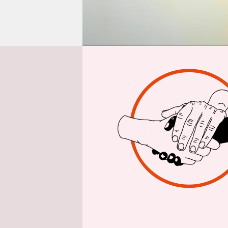
epaper login
Aus 
Solche Zah
nicht. In 
weniger St
und 2029 d
der ersten
erhielt.