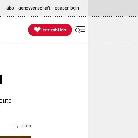
abo
genossenschaft
epaper login

taz zahl ich
taz zahl ich
l
 gute
teilen