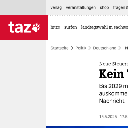
hautnavigation anspringen
hauptinhalt anspringen
footer anspringen
verlag
veranstaltungen
shop
fragen &
hitze
surfen
landtagswahl in sachse

taz zahl ich
taz zahl ich
Startseite
Politik
Deutschland
N
themen
politik
Neue Steuer
Kein 
öko
Bis 2029 m
gesellschaft
auskommen.
Nachricht.
kultur
sport
15.5.2025
17:5