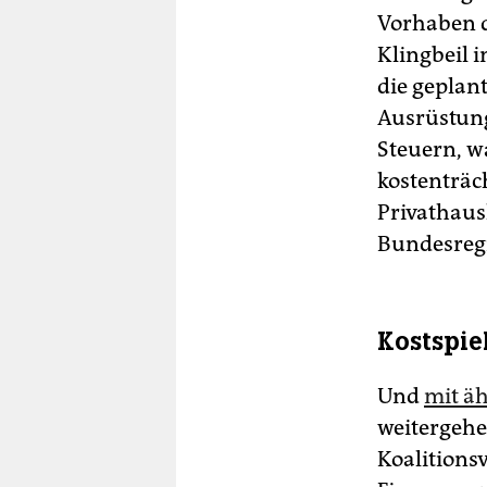
Vorhaben d
Klingbeil 
die geplan
Ausrüstung
Steuern, w
kostenträc
Privathaus
Bundesregi
Kostspie
Und
mit ä
weitergehe
Koalitions