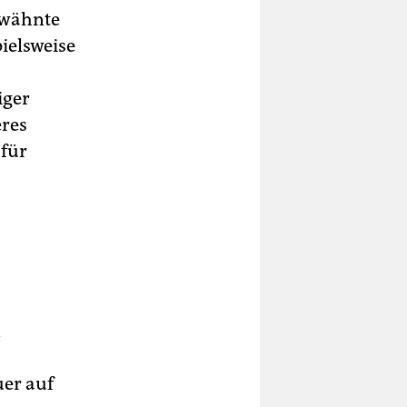
rwähnte
ielsweise
iger
eres
 für
n
uer auf