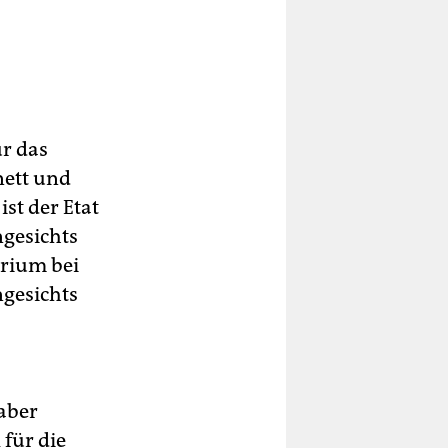
r das
nett und
st der Etat
ngesichts
erium bei
gesichts
 aber
 für die