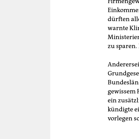
Firmengewi
Einkommens
dürften al
warnte Kli
Ministerien
zu sparen. 
Anderersei
Grundgeset
Bundeslände
gewissem R
ein zusätz
kündigte e
vorlegen so