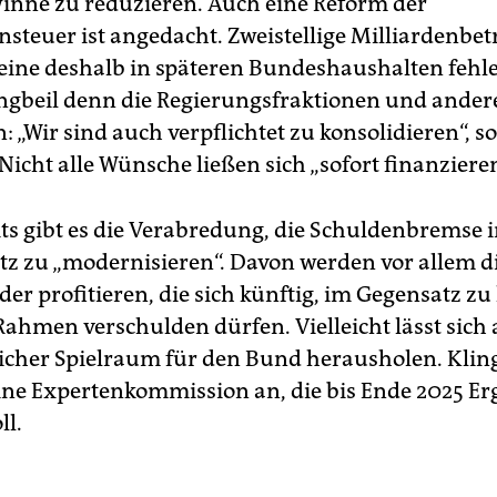
nne zu reduzieren. Auch eine Reform der
teuer ist angedacht. Zweistellige Milliardenbet
leine deshalb in späteren Bundeshaushalten fehle
ngbeil denn die Regierungsfraktionen und ander
: „Wir sind auch verpflichtet zu konsolidieren“, s
Nicht alle Wünsche ließen sich „sofort finanzieren
ts gibt es die Verabredung, die Schuldenbremse 
z zu „modernisieren“. Davon werden vor allem d
r profitieren, die sich künftig, im Gegensatz zu 
ahmen verschulden dürfen. Vielleicht lässt sich
licher Spielraum für den Bund herausholen. Klin
ine Expertenkommission an, die bis Ende 2025 Er
ll.