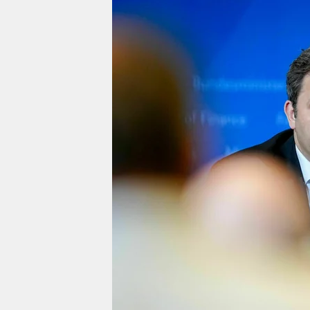
berlin
nord
wahrheit
verlag
verlag
veranstaltungen
shop
fragen & hilfe
unterstützen
abo
genossenschaft