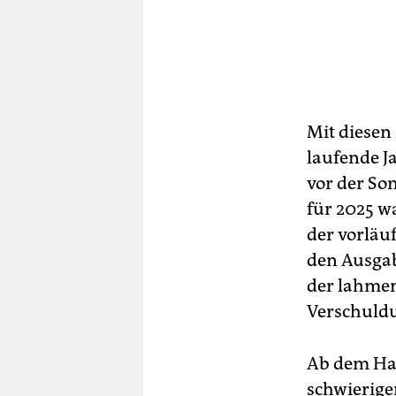
Mit diesen
laufende J
vor der So
für 2025 w
der vorläu
den Ausga
der lahme
Verschuld
Ab dem Hau
schwierige