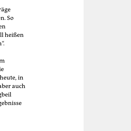
räge
n. So
en
oll heißen
“.
im
ie
heute, in
 aber auch
gbeil
gebnisse