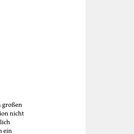
n großen
ion nicht
lich
n ein