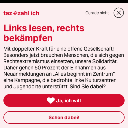
Stellen
taz
zahl ich
Gerade nicht

Presse
Links lesen, rechts
bekämpfen
Unterstützen
Mit doppelter Kraft für eine offene Gesellschaft!
Besonders jetzt brauchen Menschen, die sich gegen
Rechtsextremismus einsetzen, unsere Solidarität.
abo
Daher gehen 50 Prozent der Einnahmen aus
Neuanmeldungen an „Alles beginnt im Zentrum“ –
genossenschaft
eine Kampagne, die bedrohte linke Kulturzentren
und Jugendorte unterstützt. Sind Sie dabei?
taz zahl ich

Ja, ich will
recherchefonds ausland
Schon dabei!
panterstiftung