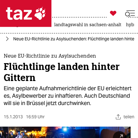

taz zahl ich
niedrigwasser
rente
landtagswahl in sachsen-anhalt
hybri

taz zahl ich
nd
Neue EU-Richtlinie zu Asylsuchenden: Flüchtlinge landen hinter 
taz zahl ich
themen
Neue EU-Richtlinie zu Asylsuchenden
Flüchtlinge landen hinter
politik
Gittern
öko
Eine geplante Aufnahmerichtlinie der EU erleichtert
es, Asylbewerber zu inhaftieren. Auch Deutschland
gesellschaft
will sie in Brüssel jetzt durchwinken.
kultur
15.1.2013
16:59 Uhr
teilen
sport