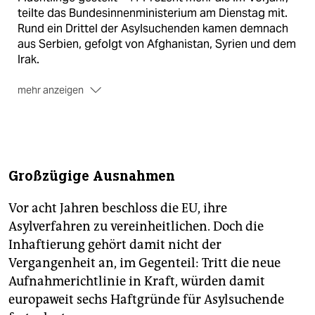
teilte das Bundesinnenministerium am Dienstag mit.
Rund ein Drittel der Asylsuchenden kamen demnach
aus Serbien, gefolgt von Afghanistan, Syrien und dem
Irak.
mehr anzeigen
Bundespräsident Joachim Gauck forderte dazu auf,
dies als Chance zu begreifen. „Wir brauchen offene
Türen für Verfolgte“, sagte der Bundespräsident.
„Nicht nur wegen unserer Verfassung und unserer
Großzügige Ausnahmen
Geschichte, sondern auch aus ökonomischen
Gründen“.
(dapd)
Vor acht Jahren beschloss die EU, ihre
Asylverfahren zu vereinheitlichen. Doch die
Inhaftierung gehört damit nicht der
Vergangenheit an, im Gegenteil: Tritt die neue
Aufnahmerichtlinie in Kraft, würden damit
europaweit sechs Haftgründe für Asylsuchende