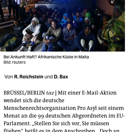
berlin
nord
wahrheit
verlag
verlag
Bei Ankunft Haft? Afrikanische Küste in Malta
Bild: reuters
veranstaltungen
shop
Von
R. Reichstein
und
D. Bax
fragen & hilfe
BRÜSSEL/BERLIN
taz
|
Mit einer E-Mail-Aktion
unterstützen
wendet sich die deutsche
Menschenrechtsorganisation Pro Asyl seit einem
abo
Monat an die 99 deutschen Abgeordneten im EU-
genossenschaft
Parlament. „Stellen Sie sich vor, Sie müssen
fliehen“, heißt es in dem Anschreiben. „Doch an