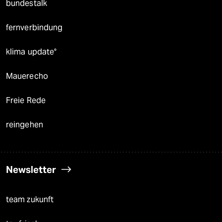
bundestalk
fernverbindung
klima update°
Mauerecho
Freie Rede
reingehen
Newsletter
team zukunft