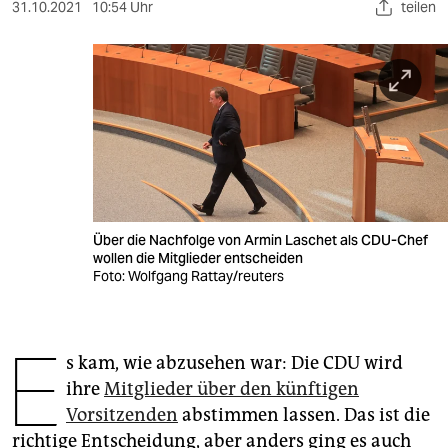
berlin
31.10.2021
10:54 Uhr
teilen
nord
wahrheit
verlag
verlag
veranstaltungen
Über die Nachfolge von Armin Laschet als CDU-Chef
shop
wollen die Mitglieder entscheiden
Foto: Wolfgang Rattay/reuters
fragen & hilfe
unterstützen
E
s kam, wie abzusehen war: Die CDU wird
abo
ihre
Mitglieder über den künftigen
genossenschaft
Vorsitzenden
abstimmen lassen. Das ist die
richtige Entscheidung, aber anders ging es auch