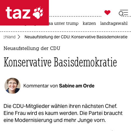

taz zahl ich
hitze
bergsteigen
usa unter trump
katzen
landtagswahl i

taz zahl ich
tschland
Neuaufstellung der CDU: Konservative Basisdemokratie
taz zahl ich
Neuaufstellung der CDU
themen
Konservative Basisdemokratie
politik
öko
Kommentar von
Sabine am Orde
gesellschaft
kultur
Die CDU-Mitglieder wählen ihren nächsten Chef.
Eine Frau wird es kaum werden. Die Partei braucht
sport
eine Modernisierung und mehr Junge vorn.