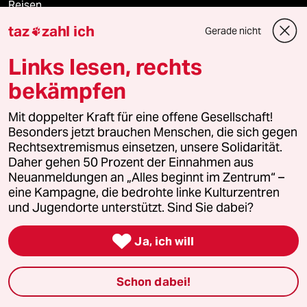
Reisen
taz
zahl ich
Gerade nicht

Kantine
Links lesen, rechts
Shop
bekämpfen
Anzeigen
Mit doppelter Kraft für eine offene Gesellschaft!
Besonders jetzt brauchen Menschen, die sich gegen
Rechtsextremismus einsetzen, unsere Solidarität.
Daher gehen 50 Prozent der Einnahmen aus
Fragen & Hilfe
Neuanmeldungen an „Alles beginnt im Zentrum“ –
eine Kampagne, die bedrohte linke Kulturzentren
und Jugendorte unterstützt. Sind Sie dabei?
Feedback

Ja, ich will
Aboservice
ePaper Login
Schon dabei!