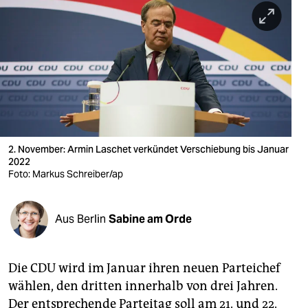
berlin
nord
wahrheit
verlag
verlag
veranstaltungen
2. November: Armin Laschet verkündet Verschiebung bis Januar
2022
Foto: Markus Schreiber/ap
shop
fragen & hilfe
Aus Berlin
Sabine am Orde
unterstützen
abo
Die CDU wird im Januar ihren neuen Parteichef
genossenschaft
wählen, den dritten innerhalb von drei Jahren.
Der entsprechende Parteitag soll am 21. und 22.