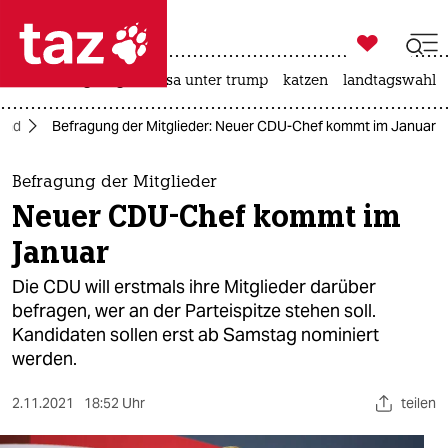

taz zahl ich
hitze
bergsteigen
usa unter trump
katzen
landtagswahl i

taz zahl ich
and
Befragung der Mitglieder: Neuer CDU-Chef kommt im Januar
taz zahl ich
themen
Befragung der Mitglieder
Neuer CDU-Chef kommt im
politik
Januar
öko
Die CDU will erstmals ihre Mitglieder darüber
befragen, wer an der Parteispitze stehen soll.
gesellschaft
Kandidaten sollen erst ab Samstag nominiert
werden.
kultur
sport
2.11.2021
18:52 Uhr
teilen