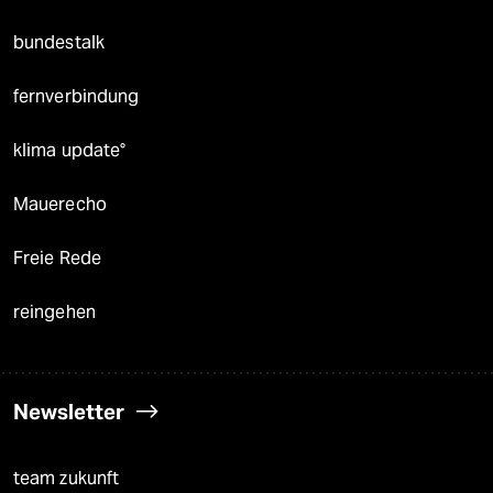
bundestalk
fernverbindung
klima update°
Mauerecho
Freie Rede
reingehen
Newsletter
team zukunft