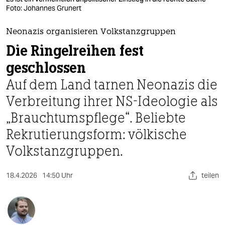
berlin
Foto: Johannes Grunert
nord
Neonazis organisieren Volkstanzgruppen
wahrheit
Die Ringelreihen fest
geschlossen
verlag
Auf dem Land tarnen Neonazis die
verlag
Verbreitung ihrer NS-Ideologie als
veranstaltungen
„Brauchtumspflege“. Beliebte
shop
Rekrutierungsform: völkische
Volkstanzgruppen.
fragen & hilfe
unterstützen
18.4.2026
14:50 Uhr
teilen
abo
genossenschaft