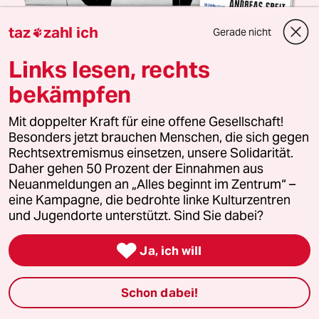
taz
zahl ich
Gerade nicht

10 Wochen taz + Sachbuch „Autoritäre Rebellion“
Links lesen, rechts
Gegen Rechtsruck hilft Linksblick
bekämpfen
Zeiten wie diese brauchen Seiten wie diese:
unabhängig, konzernfrei und mit klarer Kante gegen
Mit doppelter Kraft für eine offene Gesellschaft!
Faschismus, Rassismus und Rechtsruck. Teste jetzt
Besonders jetzt brauchen Menschen, die sich gegen
die taz und erhalte das neue Buch „Autoritäre
Rechtsextremismus einsetzen, unsere Solidarität.
Rebellion“ von Rechtsextremismus-Experten
Daher gehen 50 Prozent der Einnahmen aus
Andreas Speit als Prämie.
Neuanmeldungen an „Alles beginnt im Zentrum“ –
eine Kampagne, die bedrohte linke Kulturzentren
Das neue Buch „Autoritäre Rebellion“ von Andreas
und Jugendorte unterstützt. Sind Sie dabei?
Speit als Prämie
Die wochentaz jeden Samstag frei Haus + digital in

Ja, ich will
der App
Die tägliche taz von Mo-Fr digital in der App
Schon dabei!
Zusammen für nur 28 Euro