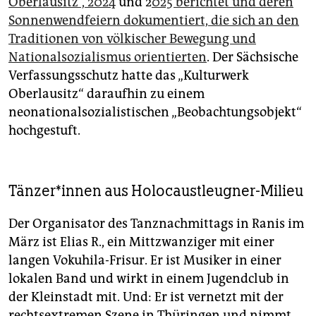
Oberlausitz“, 2024
und 2
025 berichtet und deren
Sonnenwendfeiern dokumentiert, die sich an den
Traditionen von völkischer Bewegung und
Nationalsozialismus orientierten
. Der Sächsische
Verfassungsschutz hatte das „Kulturwerk
Oberlausitz“ daraufhin zu einem
neonationalsozialistischen „Beobachtungsobjekt“
hochgestuft.
Tän­ze­r*in­nen aus Holocaustleugner-Milieu
Der Organisator des Tanznachmittags in Ranis im
März ist Elias R., ein Mittzwanziger mit einer
langen Vokuhila-Frisur. Er ist Musiker in einer
lokalen Band und wirkt in einem Jugendclub in
der Kleinstadt mit. Und: Er ist vernetzt mit der
rechtsextremen Szene in Thüringen und nimmt