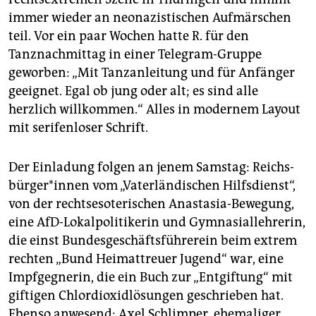
immer wieder an neonazistischen Aufmärschen
teil. Vor ein paar Wochen hatte R. für den
Tanznachmittag in einer Telegram-Gruppe
geworben: „Mit Tanzanleitung und für Anfänger
geeignet. Egal ob jung oder alt; es sind alle
herzlich willkommen.“ Alles in modernem Layout
mit serifenloser Schrift.
Der Einladung folgen an jenem Samstag: Reichs­
bür­ge­r*in­nen vom „Vaterländischen Hilfsdienst“,
von der rechtsesoterischen Anastasia-Bewegung,
eine AfD-Lokalpolitikerin und Gymnasiallehrerin,
die einst Bundesgeschäftsführerein beim extrem
rechten „Bund Heimattreuer Jugend“ war, eine
Impfgegnerin, die ein Buch zur „Entgiftung“ mit
giftigen Chlordioxidlösungen geschrieben hat.
Ebenso anwesend: Axel Schlimper, ehemaliger