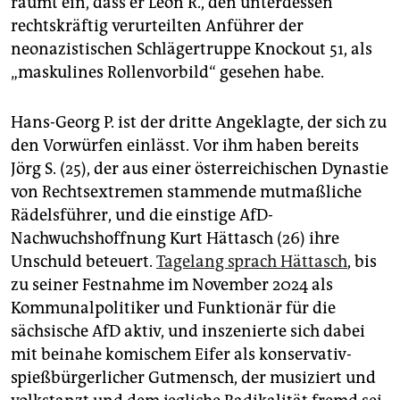
räumt ein, dass er Leon R., den unterdessen
rechtskräftig verurteilten Anführer der
neonazistischen Schlägertruppe Knockout 51, als
„maskulines Rollenvorbild“ gesehen habe.
Hans-Georg P. ist der dritte Angeklagte, der sich zu
den Vorwürfen einlässt. Vor ihm haben bereits
Jörg S. (25), der aus einer österreichischen Dynastie
von Rechtsextremen stammende mutmaßliche
Rädelsführer, und die einstige AfD-
Nachwuchshoffnung Kurt Hättasch (26) ihre
Unschuld beteuert.
Tagelang sprach Hättasch
, bis
zu seiner Festnahme im November 2024 als
Kommunalpolitiker und Funktionär für die
sächsische AfD aktiv, und inszenierte sich dabei
mit beinahe komischem Eifer als konservativ-
spießbürgerlicher Gutmensch, der musiziert und