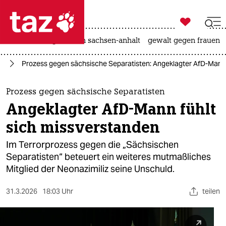

taz zahl ich
hitze
landtagswahl in sachsen-anhalt
gewalt gegen frauen

taz zahl ich
nd
Prozess gegen sächsische Separatisten: Angeklagter AfD-Mann 
taz zahl ich
themen
Prozess gegen sächsische Separatisten
Angeklagter AfD-Mann fühlt
politik
sich missverstanden
öko
Im Terrorprozess gegen die „Sächsischen
Separatisten“ beteuert ein weiteres mutmaßliches
gesellschaft
Mitglied der Neonazimiliz seine Unschuld.
kultur
31.3.2026
18:03 Uhr
teilen
sport