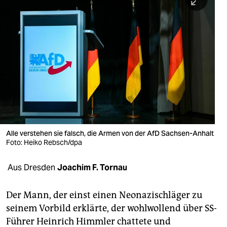
berlin
nord
wahrheit
verlag
verlag
veranstaltungen
shop
Alle verstehen sie falsch, die Armen von der AfD Sachsen-Anhalt
Foto: Heiko Rebsch/dpa
fragen & hilfe
Aus Dresden
Joachim F. Tornau
unterstützen
abo
Der Mann, der einst einen Neonazischläger zu
seinem Vorbild erklärte, der wohlwollend über SS-
genossenschaft
Führer Heinrich Himmler chattete und