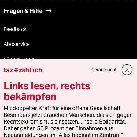
Fragen & Hilfe
Feedback
Aboservice
ePaper Login
taz
zahl ich
Gerade nicht

Downloads für Abonnierende
Links lesen, rechts
bekämpfen
© 2026 taz Verlags und Vertriebs GmbH
Mit doppelter Kraft für eine offene Gesellschaft!
Alle Rechte vorbehalten. Bei rechtlichen Fragen oder für Genehmigungen
wenden Sie sich bitte an
lizenzen@taz.de
Besonders jetzt brauchen Menschen, die sich gegen
Rechtsextremismus einsetzen, unsere Solidarität.
Daher gehen 50 Prozent der Einnahmen aus
Feedback
Redaktionsstatut
Kommune-Richtlinien
KI-
Neuanmeldungen an „Alles beginnt im Zentrum“ –