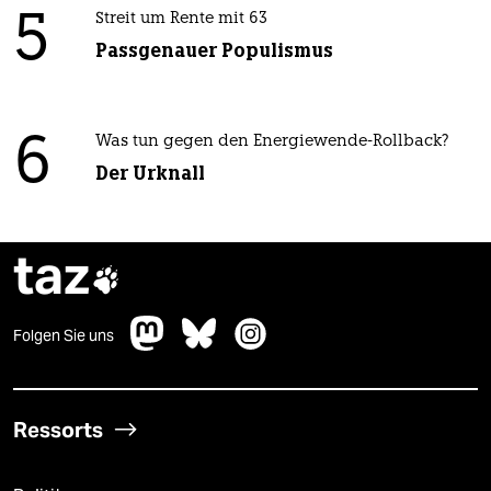
5
Streit um Rente mit 63
Passgenauer Populismus
6
Was tun gegen den Energiewende-Rollback?
Der Urknall
taz

Folgen Sie uns
Ressorts