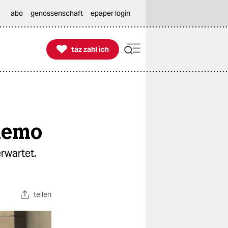
abo
genossenschaft
epaper login

taz zahl ich
taz zahl ich
ndemo
rwartet.
teilen