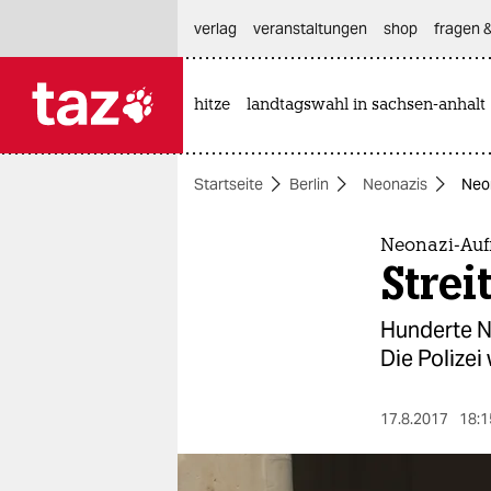
hautnavigation anspringen
hauptinhalt anspringen
footer anspringen
verlag
veranstaltungen
shop
fragen &
hitze
landtagswahl in sachsen-anhalt

taz zahl ich
taz zahl ich
Startseite
Berlin
Neonazis
Neo
themen
politik
Neonazi-Auf
Stre
öko
Hunderte N
gesellschaft
Die Polizei
kultur
17.8.2017
18:1
sport