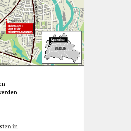
en
werden
sten in