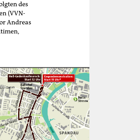
olgten des
ten (VVN-
tor Andreas
itimen,