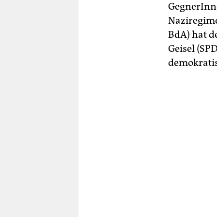
GegnerInne
Naziregime
BdA) hat d
Geisel (SPD
demokratisc