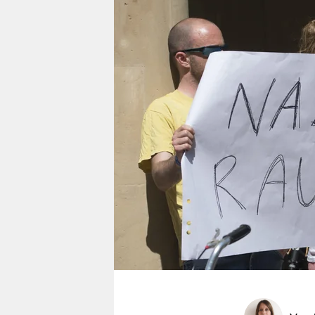
berlin
nord
wahrheit
verlag
verlag
veranstaltungen
shop
fragen & hilfe
unterstützen
abo
genossenschaft