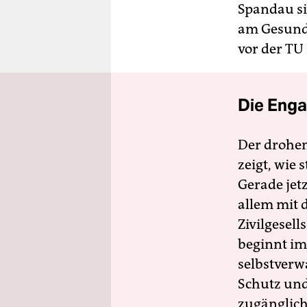
Spandau s
am Gesundb
vor der TU 
Die Enga
Der drohe
zeigt, wie
Gerade jet
allem mit d
Zivilgesell
beginnt im
selbstverw
Schutz und 
zugänglich