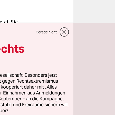
tet. Sie
gnisses in
Gerade nicht
reter
n
echts
ellen und
 gegen den
esellschaft! Besonders jetzt
rt gegen Rechtsextremismus
ute der
z kooperiert daher mit „Alles
vom Bahnhof
ller Einnahmen aus Anmeldungen
. September – an die Kampagne,
llen auch
rstützt und Freiräume sichern will,
bei?
ndau