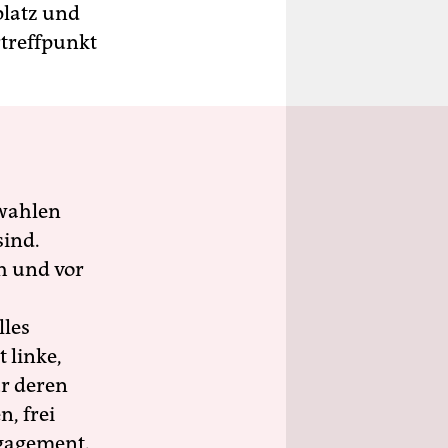
latz und
treffpunkt
wahlen
sind.
h und vor
lles
 linke,
ür deren
n, frei
ngagement.