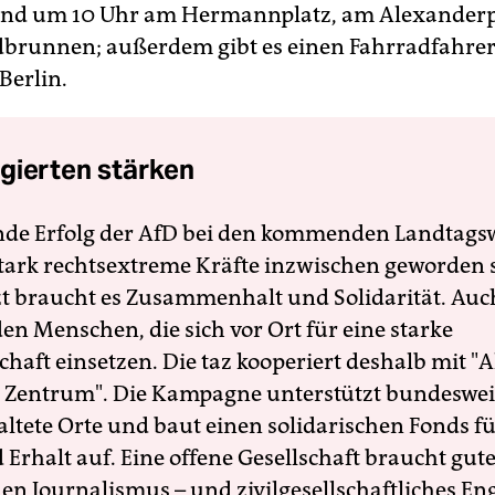
ind um 10 Uhr am Hermannplatz, am Alexanderp
runnen; außerdem gibt es einen Fahrradfahrer
Berlin.
gierten stärken
nde Erfolg der AfD bei den kommenden Landtags
 stark rechtsextreme Kräfte inzwischen geworden 
zt braucht es Zusammenhalt und Solidarität. Auc
en Menschen, die sich vor Ort für eine starke
schaft einsetzen. Die taz kooperiert deshalb mit "A
 Zentrum". Die Kampagne unterstützt bundesweit
altete Orte und baut einen solidarischen Fonds f
Erhalt auf. Eine offene Gesellschaft braucht gute
en Journalismus – und zivilgesellschaftliches E