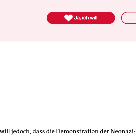
llen, eine Stunde später als die Gegendemonstran

Ja, ich will
 will jedoch, dass die Demonstration der Neonazi-