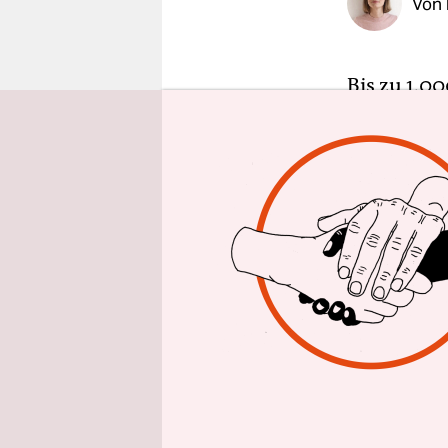
Von
epaper login
Bis zu 1.0
wollen zum
der Wilhel
Rudolf Heß 
rechtsextr
Verschwöru
Verschiede
rechtsextr
Gegendemon
Spandau b
Gefängniss
die Neonaz