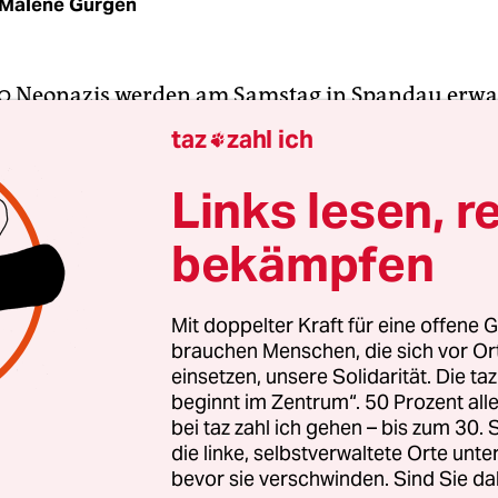
Malene Gürgen
00 Neonazis werden am Samstag in Spandau erwar
 ehemaligen Standort des Kriegsverbrechergefän
taz
zahl ich

mstraße marschieren, wo sich der Hitler-Stellvert
am 17. August 1987 selbst tötete. Bis heute ist es i
Links lesen, r
emen Kreisen populär, Heß als Märtyrer darzust
bekämpfen
ngstheorien über seinen Tod zu verbreiten.
ne Bündnisse und Gruppen haben ihren Protest
Mit doppelter Kraft für eine offene G
brauchen Menschen, die sich vor O
emen Aufmarsch angekündigt – doch über die Ro
einsetzen, unsere Solidarität. Die ta
stration gibt es Streit. Eigentlich sollte diese 
beginnt im Zentrum“. 50 Prozent a
is zur Gegenkundgebung am ehemaligen
bei taz zahl ich gehen – bis zum 30
tandort in der Wilhelmstraße 23 führen. Dort wo
die linke, selbstverwaltete Orte unte
bevor sie verschwinden. Sind Sie da
is vorbeiziehen, die um 12 Uhr am Bahnhof Spa