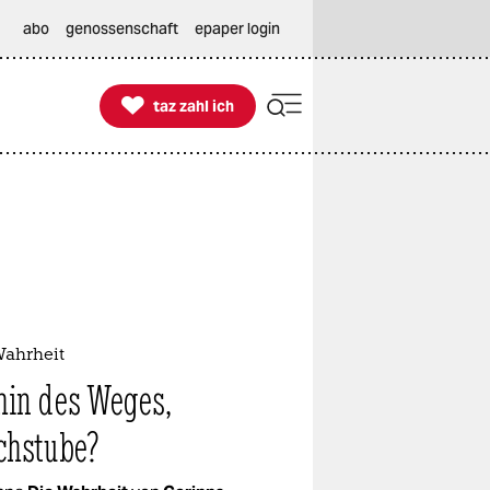
abo
genossenschaft
epaper login

taz zahl ich
taz zahl ich
Wahrheit
in des Weges,
hstube?