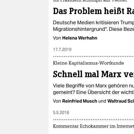
US-Präsident schimpft auf Twitter
Das Problem heißt R
Deutsche Medien kritisieren Trum
Migrationshintergrund“. Diese Beze
Von
Helena Werhahn
17.7.2019
Kleine Kapitalismus-Wortkunde
Schnell mal Marx ve
Viele Begriffe von Marx gehören nu
gemeint? Eine Übersicht der wicht
Von
Reinfried Musch
und
Waltraud S
5.5.2018
Kommentar Echokammer im Interne