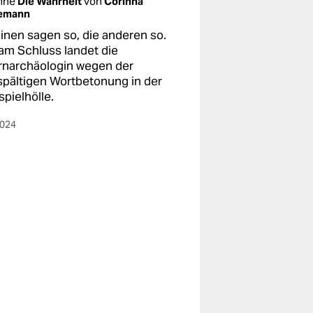
mne
Die Wahrheit
von
Corinna
emann
einen sagen so, die anderen so.
am Schluss landet die
rnarchäologin wegen der
spältigen Wortbetonung in der
pielhölle.
2024