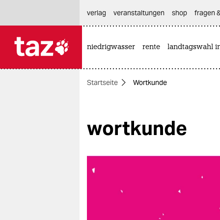
hautnavigation anspringen
hauptinhalt anspringen
footer anspringen
verlag
veranstaltungen
shop
fragen &
niedrigwasser
rente
landtagswahl i

taz zahl ich
taz zahl ich
Startseite
Wortkunde
themen
politik
wortkunde
öko
gesellschaft
kultur
sport