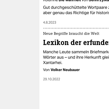
epaper login
Gut durchgeschüttelte Wortpaare z
aber genau das Richtige für histor
4.8.2023
Neue Begriffe braucht die Welt
Lexikon der erfund
Manche Leute sammeln Briefmarke
Wörter aus – und ihre Herkunft glei
Xantarhei.
Von
Volker Neubauer
29.10.2022