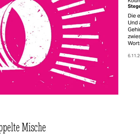
Kolu
Steg
Die 
Und 
Gehi
zwie
Worts
6.11.
ppelte Mische