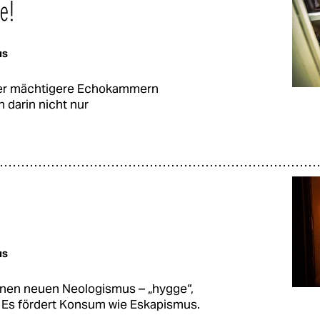
e!
us
er mächtigere Echokammern
 darin nicht nur
us
inen neuen Neologismus – „hygge“,
. Es fördert Konsum wie Eskapismus.