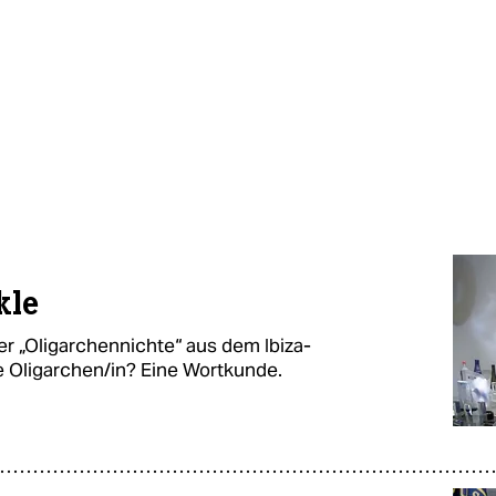
kle
er „Oligarchennichte“ aus dem Ibiza-
e Oligarchen/in? Eine Wortkunde.