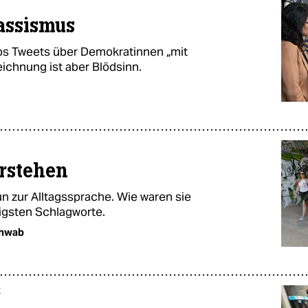
assismus
ps Tweets über Demokratinnen „mit
ichnung ist aber Blödsinn.
rstehen
n zur Alltagssprache. Wie waren sie
igsten Schlagworte.
chwab
t