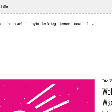
 hilfe
n sachsen-anhalt
hybrider krieg
jemen
ceuta
hitze
Die 
Woh
Wac