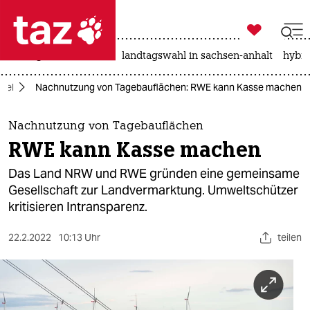

taz zahl ich
niedrigwasser
rente
landtagswahl in sachsen-anhalt
hybri

taz zahl ich
del
Nachnutzung von Tagebauflächen: RWE kann Kasse machen
taz zahl ich
themen
Nachnutzung von Tagebauflächen
RWE kann Kasse machen
politik
Das Land NRW und RWE gründen eine gemeinsame
öko
Gesellschaft zur Landvermarktung. Umweltschützer
kritisieren Intransparenz.
gesellschaft
22.2.2022
10:13 Uhr
teilen
kultur
sport