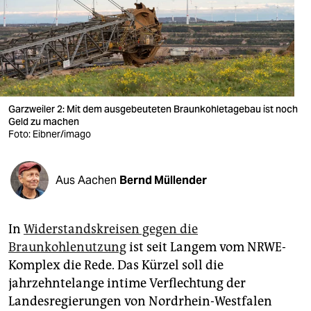
berlin
nord
wahrheit
verlag
Garzweiler 2: Mit dem ausgebeuteten Braunkohletagebau ist noch
verlag
Geld zu machen
Foto: Eibner/imago
veranstaltungen
shop
Aus Aachen
Bernd Müllender
fragen & hilfe
In
Widerstandskreisen gegen die
unterstützen
Braunkohlenutzung
ist seit Langem vom NRWE-
abo
Komplex die Rede. Das Kürzel soll die
jahrzehntelange intime Verflechtung der
genossenschaft
Landesregierungen von Nordrhein-Westfalen