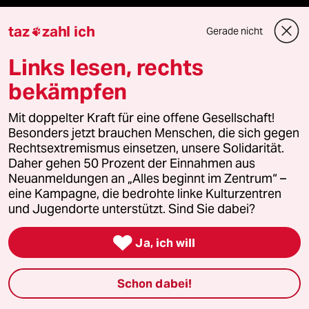
Fragen & Hilfe
taz
zahl ich
Gerade nicht

Feedback
Links lesen, rechts
bekämpfen
Aboservice
Mit doppelter Kraft für eine offene Gesellschaft!
ePaper Login
Besonders jetzt brauchen Menschen, die sich gegen
Rechtsextremismus einsetzen, unsere Solidarität.
Downloads für Abonnierende
Daher gehen 50 Prozent der Einnahmen aus
Neuanmeldungen an „Alles beginnt im Zentrum“ –
eine Kampagne, die bedrohte linke Kulturzentren
und Jugendorte unterstützt. Sind Sie dabei?
© 2026 taz Verlags und Vertriebs GmbH
Alle Rechte vorbehalten. Bei rechtlichen Fragen oder für Genehmigungen

Ja, ich will
wenden Sie sich bitte an
lizenzen@taz.de
Schon dabei!
Feedback
Redaktionsstatut
Kommune-Richtlinien
KI-