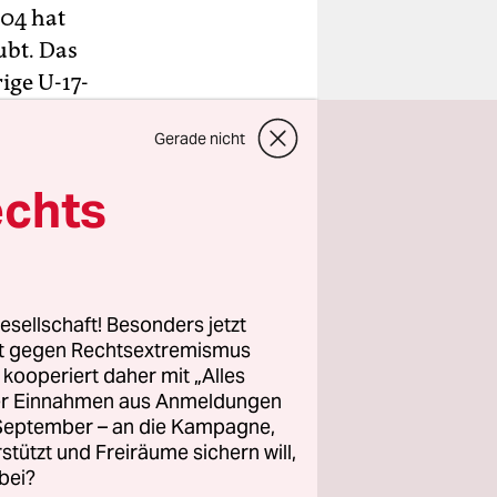
 04 hat
ubt. Das
ige U-17-
:3-
Gerade nicht
rsönlichen
“, hieß es
echts
e nur als
n Vertrag
esellschaft! Besonders jetzt
bereits von
rt gegen Rechtsextremismus
z kooperiert daher mit „Alles
ller Einnahmen aus Anmeldungen
. September – an die Kampagne,
rstützt und Freiräume sichern will,
bei?