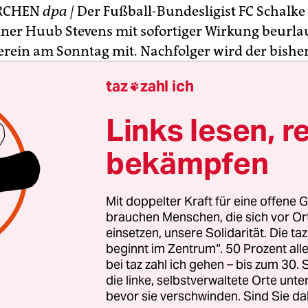
RCHEN
dpa |
Der Fußball-Bundesligist FC Schalke
iner Huub Stevens mit sofortiger Wirkung beurla
Verein am Sonntag mit. Nachfolger wird der bisher
Keller. Die Entscheidung fiel einen Tag nach der 1
taz
zahl ich

lage der Schalker gegen den SC Freiburg „im pe
it Huub Stevens im beiderseitigen Einvernehmen
Links lesen, r
ernetseite des Clubs.
bekämpfen
t sechs sieglosen Ligaspielen in Serie geht Schalk
ebter in die Winterpause. Stevens hatte noch eine
Mit doppelter Kraft für eine offene G
isonende. Er hatte den Verein aus Gelsenkirchen 
brauchen Menschen, die sich vor O
02 trainiert.
einsetzen, unsere Solidarität. Die ta
beginnt im Zentrum“. 50 Prozent a
bei taz zahl ich gehen – bis zum 30
die linke, selbstverwaltete Orte unte
bevor sie verschwinden. Sind Sie da