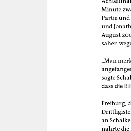
Achtelfina
Minute zwa
Partie und
und Jonatha
August 2009
sahen wege
„Man merkt
angefangen
sagte Scha
dass die E
Freiburg, 
Drittligist
an Schalke
nährte die