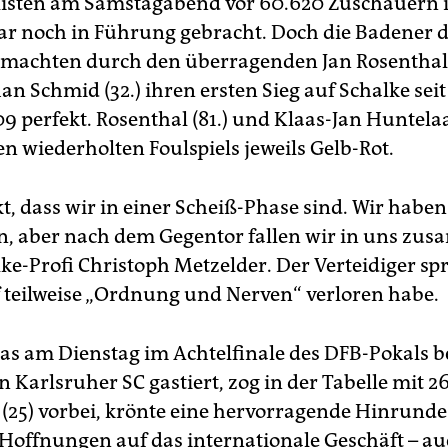
listen am Samstagabend vor 60.620 Zuschauern i
r noch in Führung gebracht. Doch die Badener d
 machten durch den überragenden Jan Rosenthal (
n Schmid (32.) ihren ersten Sieg auf Schalke sei
 perfekt. Rosenthal (81.) und Klaas-Jan Huntelaa
n wiederholten Foulspiels jeweils Gelb-Rot.
, dass wir in einer Scheiß-Phase sind. Wir haben
, aber nach dem Gegentor fallen wir in uns zus
lke-Profi Christoph Metzelder. Der Verteidiger sp
lf teilweise „Ordnung und Nerven“ verloren habe.
das am Dienstag im Achtelfinale des DFB-Pokals 
en Karlsruher SC gastiert, zog in der Tabelle mit 
 (25) vorbei, krönte eine hervorragende Hinrund
 Hoffnungen auf das internationale Geschäft – a