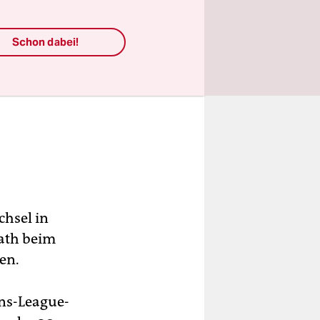
Schon dabei!
chsel in
ath beim
en.
ons-League-