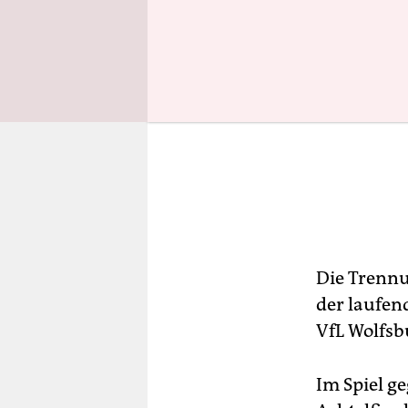
Die Trennun
der laufen
VfL Wolfsb
Im Spiel g