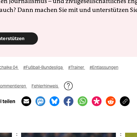
en Journalismus – und zivilgesellschaftliches E
 auch? Dann machen Sie mit und unterstützen Si
nterstützen
chalke 04
#Fußball-Bundesliga
#Trainer
#Entlassungen
ommentieren
Fehlerhinweis
 teilen