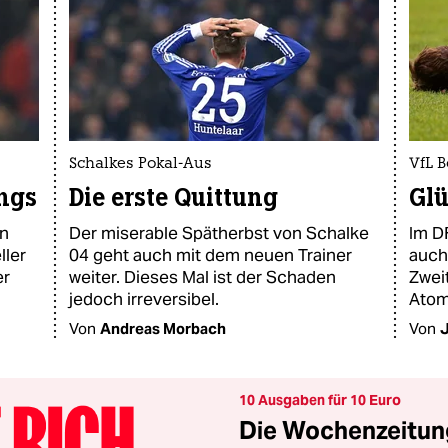
Schalkes Pokal-Aus
VfL B
ngs
Die erste Quittung
Glü
en
Der miserable Spätherbst von Schalke
Im D
ller
04 geht auch mit dem neuen Trainer
auch
er
weiter. Dieses Mal ist der Schaden
Zweit
jedoch irreversibel.
Atom
Von
Andreas Morbach
Von
10 Ausgaben für 10 Euro
Die Wochenzeitung