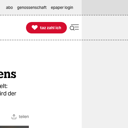
abo
genossenschaft
epaper login

taz zahl ich
taz zahl ich
ens
lt:
ird der
teilen