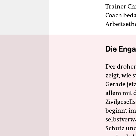
Trainer Chr
Coach beda
Arbeitsetho
Die Enga
Der drohe
zeigt, wie
Gerade jet
allem mit d
Zivilgesell
beginnt im
selbstverw
Schutz und 