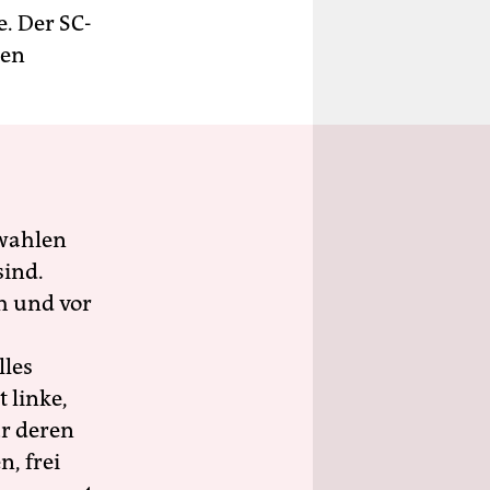
e. Der SC-
den
wahlen
sind.
h und vor
lles
 linke,
ür deren
n, frei