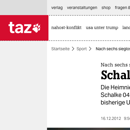
hautnavigation anspringen
hauptinhalt anspringen
footer anspringen
verlag
veranstaltungen
shop
fragen &
nahost-konflikt
usa unter trump
lan

taz zahl ich
taz zahl ich
Startseite
Sport
Nach sechs sieglos
themen
politik
Nach sechs 
Schal
öko
Die Heimnie
gesellschaft
Schalke 04 
bisherige 
kultur
sport
16.12.2012
9:5