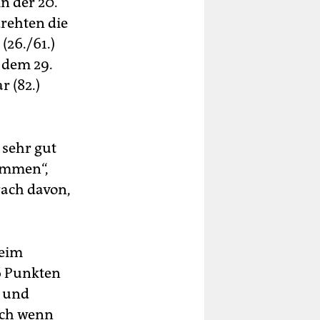
n der 20.
rehten die
26./61.)
t dem 29.
r (82.)
 sehr gut
ammen“,
rach davon,
beim
26 Punkten
e und
uch wenn