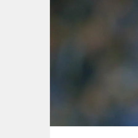
berlin
nord
wahrheit
verlag
verlag
veranstaltungen
shop
fragen & hilfe
unterstützen
abo
genossenschaft