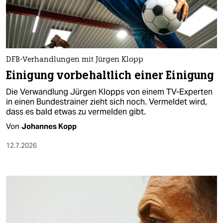
berlin
nord
wahrheit
DFB-Verhandlungen mit Jürgen Klopp
verlag
Einigung vorbehaltlich einer Einigung
verlag
Die Verwandlung Jürgen Klopps von einem TV-Experten
in einen Bundestrainer zieht sich noch. Vermeldet wird,
veranstaltungen
dass es bald etwas zu vermelden gibt.
shop
Von
Johannes Kopp
fragen & hilfe
12.7.2026
unterstützen
abo
genossenschaft