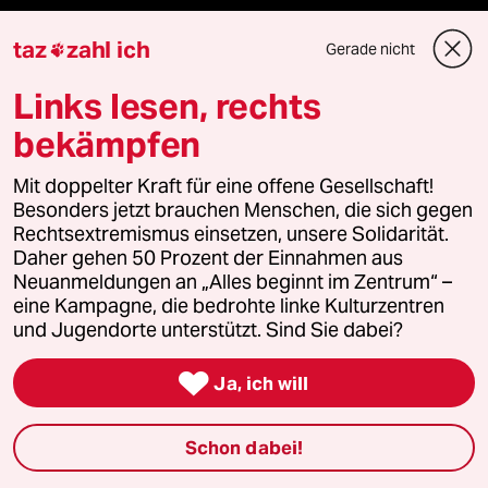
recherchefonds ausland
taz
zahl ich
Gerade nicht

Links lesen, rechts
panterstiftung
bekämpfen
panterpreis 2026
Mit doppelter Kraft für eine offene Gesellschaft!
Besonders jetzt brauchen Menschen, die sich gegen
Rechtsextremismus einsetzen, unsere Solidarität.
Podcast
Daher gehen 50 Prozent der Einnahmen aus
Neuanmeldungen an „Alles beginnt im Zentrum“ –
eine Kampagne, die bedrohte linke Kulturzentren
bundestalk
und Jugendorte unterstützt. Sind Sie dabei?
fernverbindung

Ja, ich will
klima update°
Schon dabei!
Mauerecho