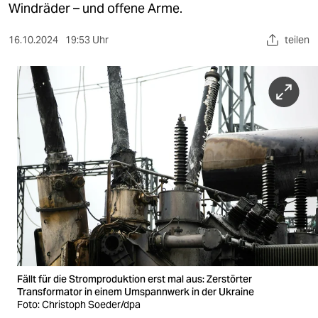
berlin
Windräder – und offene Arme.
nord
16.10.2024
19:53 Uhr
teilen
wahrheit
verlag
verlag
veranstaltungen
shop
fragen & hilfe
unterstützen
abo
Fällt für die Stromproduktion erst mal aus: Zerstörter
Transformator in einem Umspannwerk in der Ukraine
genossenschaft
Foto: Christoph Soeder/dpa