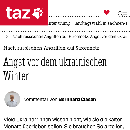

taz zahl ich
nahost-konflikt
usa unter trump
landtagswahl in sachsen-an

taz zahl ich
ne
Nach russischen Angriffen auf Stromnetz: Angst vor dem ukrain
taz zahl ich
Nach russischen Angriffen auf Stromnetz
themen
Angst vor dem ukrainischen
politik
Winter
öko
gesellschaft
Kommentar von
Bernhard Clasen
kultur
sport
Viele Ukrai­ne­r*in­nen wissen nicht, wie sie die kalten
Monate überleben sollen. Sie brauchen Solarzellen,