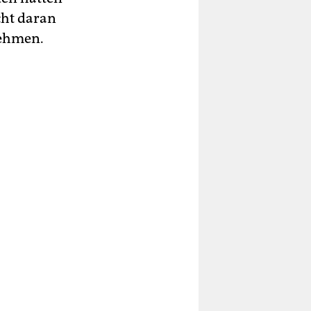
cht daran
nehmen.