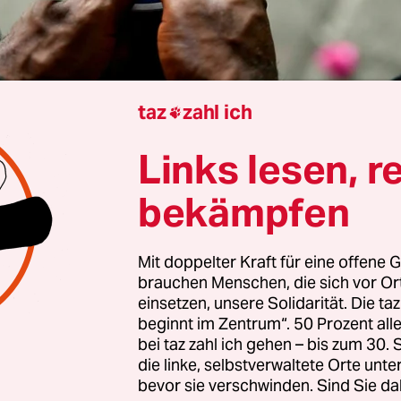
taz
zahl ich

aurer
Links lesen, r
Jahre nach der
Ermordung des haitianischen Präs
bekämpfen
 Juli 2021 in seinem Privathaus, ist am vergange
Geschworenengericht in Miami der erste und, w
Mit doppelter Kraft für eine offene G
möglicherweise einzige Prozess in diesem weltwei
brauchen Menschen, die sich vor O
 Fall zu Ende gegangen.
einsetzen, unsere Solidarität. Die ta
beginnt im Zentrum“. 50 Prozent a
bei taz zahl ich gehen – bis zum 30
ngeklagten
wurden von den Geschworenen für sc
die linke, selbstverwaltete Orte unte
in Südflorida ein Komplott zum Sturz des haitia
bevor sie verschwinden. Sind Sie da
n Moïse angezettelt und dafür Paramilitärs aus