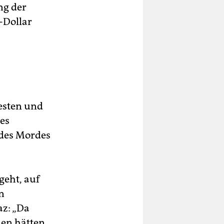
ng der
-Dollar
esten und
des
 des Mordes
geht, auf
n
z: „Da
den hätten