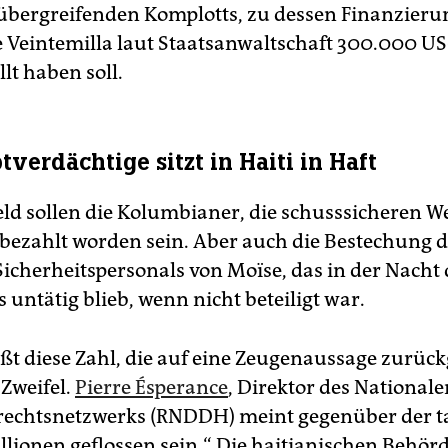
übergreifenden Komplotts, zu dessen Finanzieru
 Veintemilla laut Staatsanwaltschaft 300.000 US
llt haben soll.
verdächtige sitzt in Haiti in Haft
ld sollen die Kolumbianer, die schusssicheren W
 bezahlt worden sein. Aber auch die Bestechung 
icherheitspersonals von Moïse, das in der Nacht
untätig blieb, wenn nicht beteiligt war.
ößt diese Zahl, die auf eine Zeugenaussage zurück
 Zweifel.
Pierre Ésperance
, Direktor des Nationale
echtsnetzwerks (RNDDH) meint gegenüber der ta
lionen geflossen sein.“ Die haitianischen Behör