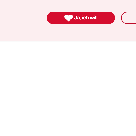
 zu haben. Ziel sei es gewesen, Moïse durch eine

, die den Verschwörern attraktive Aufträge für pr
Ja, ich will
dienste und Infrastruktur verschaffen sollte.