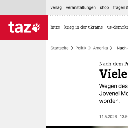
hautnavigation anspringen
hauptinhalt anspringen
footer anspringen
verlag
veranstaltungen
shop
fragen &
hitze
krieg in der ukraine
us-demokr

taz zahl ich
taz zahl ich
Startseite
Politik
Amerika
Nach d
themen
politik
Nach dem Pr
Viele
öko
Wegen des 
gesellschaft
Jovenel Mo
worden.
kultur
sport
11.5.2026
13:5