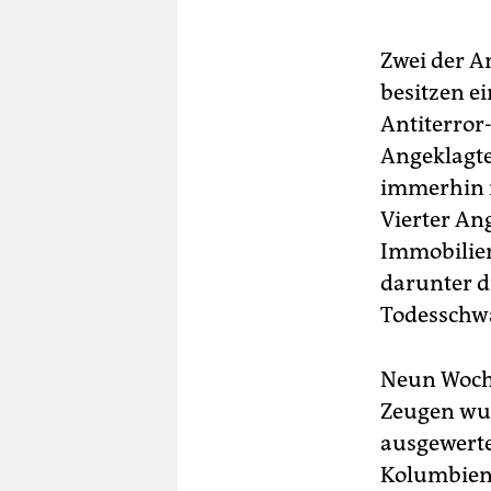
Zwei der A
besitzen e
Antiterror-
Angeklagter
immerhin n
Vierter Ang
Immobilienk
darunter d
Todesschw
Neun Woche
Zeugen wur
ausgewerte
Kolumbien 