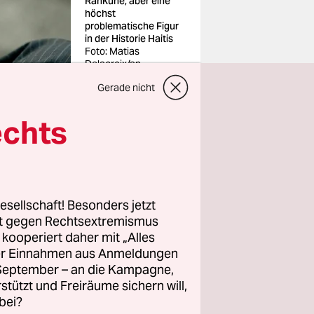
Ranküne, aber eine
höchst
problematische Figur
in der Historie Haitis
Foto: Matias
Delacroix/ap
Gerade nicht
echts
identen
nen Freitag
ie manche
esellschaft! Besonders jetzt
t Aufsehen
rt gegen Rechtsextremismus
z kooperiert daher mit „Alles
ller Einnahmen aus Anmeldungen
. September – an die Kampagne,
huldig
rstützt und Freiräume sichern will,
nischen
bei?
 Kolumbien