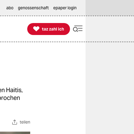
abo
genossenschaft
epaper login

taz zahl ich
taz zahl ich
n Haitis,
sprochen
teilen