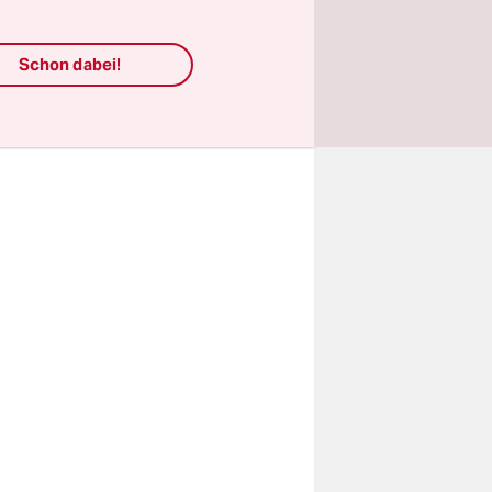
 neue Figur
ivate
Schon dabei!