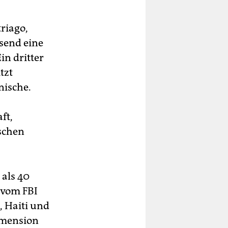
riago,
send eine
in dritter
tzt
nische.
ft,
schen
als 40
 vom FBI
, Haiti und
imension