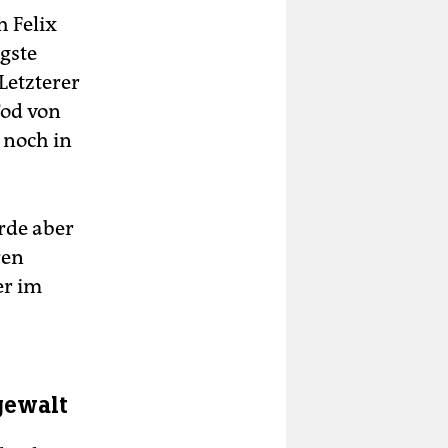
h Felix
ngste
Letzterer
od von
 noch in
urde aber
ren
er im
gewalt