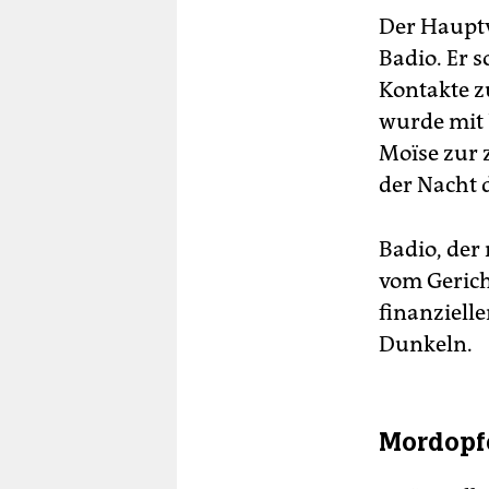
Der Hauptve
Badio. Er s
Kontakte z
wurde mit
Moïse zur z
der Nacht 
Badio, der 
vom Gerich
finanziell
Dunkeln.
Mordopfe