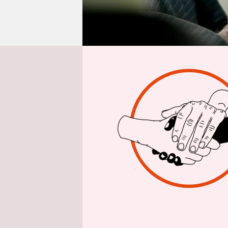
epaper login
Von
Katja M
Fast fünf 
Moïse
am 7.
vor einem 
fürchten, 
erregenden
Die
vier A
befunden, 
Präsidente