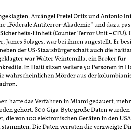
ngeklagten, Arcángel Pretel Ortiz und Antonio Int
ine „Föderale Antiterror-Akademie“ und dazu pas
Sicherheits-Einheit (Counter Terror Unit – CTU). E
, James Solages, war bei ihnen angestellt. Er besi
eben der US-Staatsbürgerschaft auch die haitia
eklagter war Walter Veintemilla, ein Broker für
redite. In Haiti sitzen weitere 50 Personen in Ha
ie wahrscheinlichen Mörder aus der kolumbiani
adron.
n hatte das Verfahren in Miami gedauert, mehr 
den gehört. 800 Giga-Byte große Daten wurden
t, die von 100 elektronischen Geräten in den USA
stammten. Die Daten verraten die verzweigte D