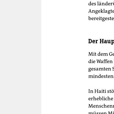
des länder
Angeklagte
bereitgeste
Der Haupt
Mit dem Ge
die Waffen
gesamten S
mindestens 
In Haiti st
erhebliche
Menschenr
müssen Mil