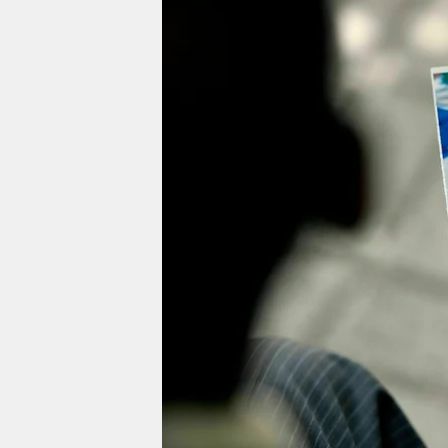
berlin
nord
wahrheit
verlag
verlag
veranstaltungen
shop
fragen & hilfe
unterstützen
abo
genossenschaft