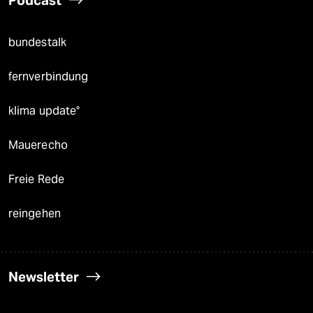
Podcast
bundestalk
fernverbindung
klima update°
Mauerecho
Freie Rede
reingehen
Newsletter