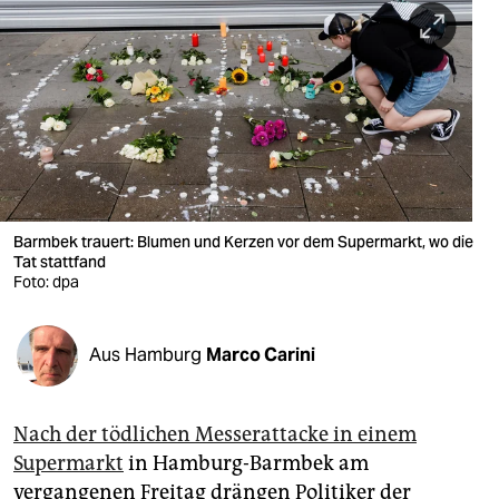
berlin
nord
wahrheit
verlag
verlag
veranstaltungen
Barmbek trauert: Blumen und Kerzen vor dem Supermarkt, wo die
Tat stattfand
Foto: dpa
shop
fragen & hilfe
Aus Hamburg
Marco Carini
unterstützen
abo
Nach der tödlichen Messerattacke in einem
genossenschaft
Supermarkt
in Hamburg-Barmbek am
vergangenen Freitag drängen Politiker der