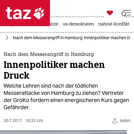

taz zahl ich
krieg in der ukraine
hitze
us-demokraten
nahost-konflikt

taz zahl ich
nd
Nach dem Messerangriff in Hamburg: Innenpolitiker machen Dr
taz zahl ich
themen
Nach dem Messerangriff in Hamburg
Innenpolitiker machen
politik
Druck
öko
Welche Lehren sind nach der tödlichen
Messerattacke von Hamburg zu ziehen? Vertreter
gesellschaft
der GroKo fordern einen energischeren Kurs gegen
Gefährder.
kultur
sport
30.7.2017
18:32 Uhr
teilen