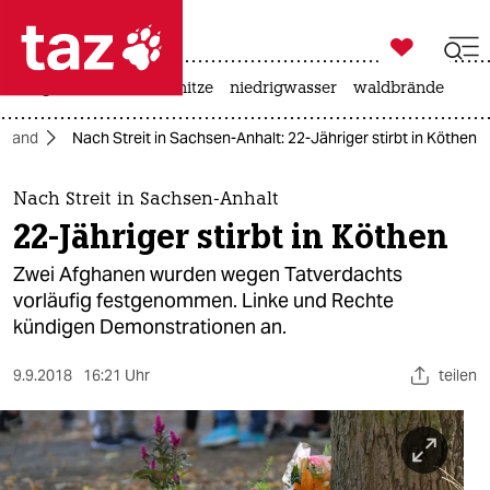

taz zahl ich
krieg in der ukraine
hitze
niedrigwasser
waldbrände

taz zahl ich
hland
Nach Streit in Sachsen-Anhalt: 22-Jähriger stirbt in Köthen
taz zahl ich
themen
Nach Streit in Sachsen-Anhalt
22-Jähriger stirbt in Köthen
politik
Zwei Afghanen wurden wegen Tatverdachts
öko
vorläufig festgenommen. Linke und Rechte
kündigen Demonstrationen an.
gesellschaft
9.9.2018
16:21 Uhr
teilen
kultur
sport