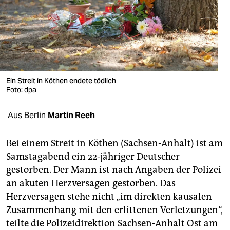
berlin
nord
wahrheit
verlag
Ein Streit in Köthen endete tödlich
verlag
Foto: dpa
veranstaltungen
Aus Berlin
Martin Reeh
shop
Bei einem Streit in Köthen (Sachsen-Anhalt) ist am
fragen & hilfe
Samstagabend ein 22-jähriger Deutscher
gestorben. Der Mann ist nach Angaben der Polizei
unterstützen
an akuten Herzversagen gestorben. Das
abo
Herzversagen stehe nicht „im direkten kausalen
Zusammenhang mit den erlittenen Verletzungen“,
genossenschaft
teilte die Polizeidirektion Sachsen-Anhalt Ost am