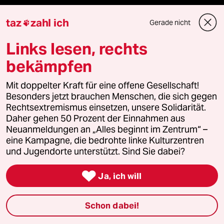
taz
zahl ich
Gerade nicht

Mehr taz Lesestoff
Links lesen, rechts
bekämpfen
taz Blogs
Mit doppelter Kraft für eine offene Gesellschaft!
taz FUTURZWEI
Besonders jetzt brauchen Menschen, die sich gegen
Rechtsextremismus einsetzen, unsere Solidarität.
Le Monde diplomatique
Daher gehen 50 Prozent der Einnahmen aus
Neuanmeldungen an „Alles beginnt im Zentrum“ –
taz Archiv
eine Kampagne, die bedrohte linke Kulturzentren
und Jugendorte unterstützt. Sind Sie dabei?

Ja, ich will
Mehr taz Angebote
Schon dabei!
Reisen