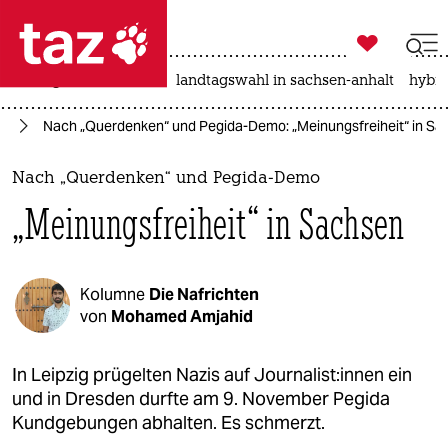

taz zahl ich
niedrigwasser
rente
landtagswahl in sachsen-anhalt
hybri

taz zahl ich
da
Nach „Querdenken“ und Pegida-Demo: „Meinungsfreiheit“ in Sa
taz zahl ich
themen
Nach „Querdenken“ und Pegida-Demo
„Meinungsfreiheit“ in Sachsen
politik
öko
Kolumne
Die Nafrichten
gesellschaft
von
Mohamed Amjahid
kultur
In Leipzig prügelten Nazis auf Journalist:innen ein
und in Dresden durfte am 9. November Pegida
sport
Kundgebungen abhalten. Es schmerzt.