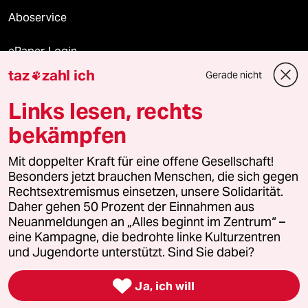
Aboservice
ePaper Login
taz
zahl ich
Gerade nicht

Downloads für Abonnierende
Links lesen, rechts
bekämpfen
© 2026 taz Verlags und Vertriebs GmbH
Mit doppelter Kraft für eine offene Gesellschaft!
Alle Rechte vorbehalten. Bei rechtlichen Fragen oder für Genehmigungen
wenden Sie sich bitte an
lizenzen@taz.de
Besonders jetzt brauchen Menschen, die sich gegen
Rechtsextremismus einsetzen, unsere Solidarität.
Daher gehen 50 Prozent der Einnahmen aus
Feedback
Redaktionsstatut
Kommune-Richtlinien
KI-
Neuanmeldungen an „Alles beginnt im Zentrum“ –
eine Kampagne, die bedrohte linke Kulturzentren
Leitlinie
Informant
Datenschutz
Impressum
AGB
und Jugendorte unterstützt. Sind Sie dabei?
Seitenwende
Einwilligungen widerrufen (Ads)

Ja, ich will