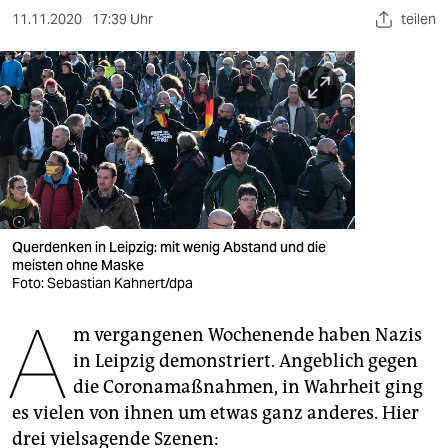
berlin
11.11.2020
17:39 Uhr
teilen
nord
wahrheit
verlag
verlag
veranstaltungen
Querdenken in Leipzig: mit wenig Abstand und die
shop
meisten ohne Maske
Foto: Sebastian Kahnert/dpa
fragen & hilfe
A
unterstützen
m vergangenen Wochenende haben Nazis
in Leipzig demonstriert. Angeblich gegen
abo
die Coronamaßnahmen, in Wahrheit ging
es vielen von ihnen um etwas ganz anderes. Hier
genossenschaft
drei vielsagende Szenen: